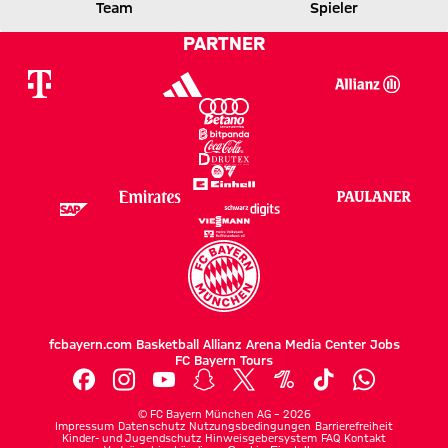
Team
Spieler
0 zu 1 nach Erste Halbzeit
Zwischenergebnis:
(
0:1
)
BVB
FCB
PARTNER
fcbayern.com
Basketball
Allianz Arena
Media Center
Jobs
FC Bayern Tours
©
FC Bayern München AG
–
2026
Impressum
Datenschutz
Nutzungsbedingungen
Barrierefreiheit
Kinder- und Jugendschutz
Hinweisgebersystem
FAQ
Kontakt