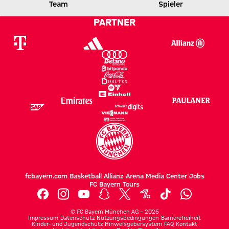
Team
Spieler
0 zu 0 nach Erste Halbzeit
Zwischenergebnis:
(
0:0
)
FCB
S04
PARTNER
fcbayern.com
Basketball
Allianz Arena
Media Center
Jobs
FC Bayern Tours
©
FC Bayern München AG
–
2026
Impressum
Datenschutz
Nutzungsbedingungen
Barrierefreiheit
Kinder- und Jugendschutz
Hinweisgebersystem
FAQ
Kontakt