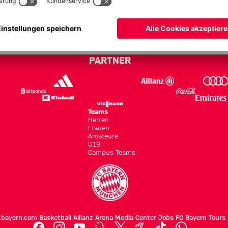
 Bayern - Bundesliga 14/15
PARTNER
Teams
Herren
Frauen
Amateure
U19
Campus Teams
cbayern.com
Basketball
Allianz Arena
Media Center
Jobs
FC Bayern Tours