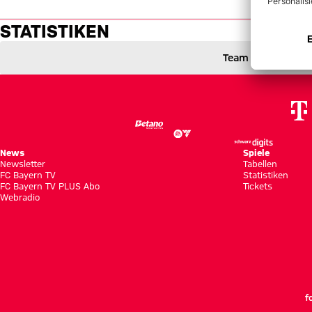
Statistiken: Hertha BSC vs. FC
STATISTIKEN
Team
Hertha BSC gegen FC Bayern München
0 zu 1
0 : 1
0 zu 1 nach Erste Halbzeit
Zwischenergebnis:
(
0:1
)
BSC
FCB
News
Spiele
Newsletter
Tabellen
FC Bayern TV
Statistiken
FC Bayern TV PLUS Abo
Tickets
Webradio
f