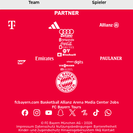
Team
Spieler
0 zu 2 nach Erste Halbzeit
Zwischenergebnis:
(
0:2
)
SCP
FCB
PARTNER
fcbayern.com
Basketball
Allianz Arena
Media Center
Jobs
FC Bayern Tours
©
FC Bayern München AG
–
2026
Impressum
Datenschutz
Nutzungsbedingungen
Barrierefreiheit
Kinder- und Jugendschutz
Hinweisgebersystem
FAQ
Kontakt