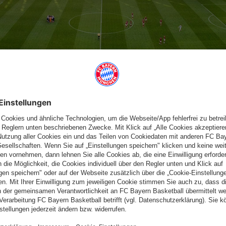
Spielminute 57'
echsel
Thiago für Götze
in Spielminute 62'
Wechsel
Herrmann für Traoré
Wechse
in Spie
'
62'
68'
GÖTZE
HERRMANN
TRAORÉ
ALABA
BOATEN
SEL
WECHSEL
WECHSEL
Galerie
Tabelle
Spieltag
Aufstellung
Statistiken
News