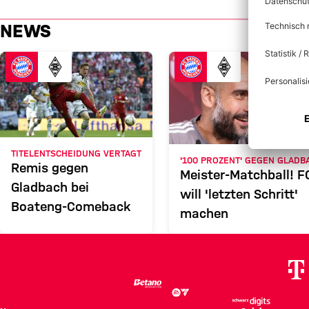
News zum Spiel: FC Bayern vs.
NEWS
FC Bayern München gegen Borussia Mönchengladbach
1 zu 1
FCB
1 : 1
BMG
1 zu 0 nach Erste Halbzeit
Zwischenergebnis:
(
1:0
)
Zum Spielbericht
TITELENTSCHEIDUNG VERTAGT
'100 PROZENT' GEGEN GLADB
Remis gegen
Meister-Matchball! F
Gladbach bei
will 'letzten Schritt'
Boateng-Comeback
machen