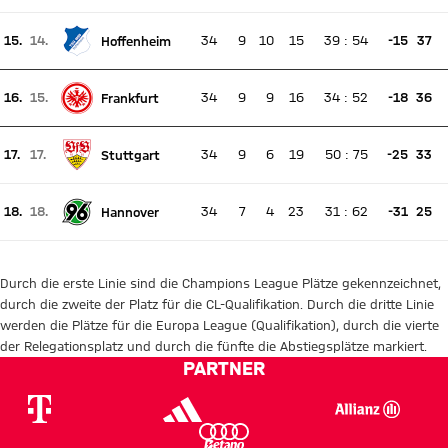
15.
14.
34
9
10
15
39
:
54
-15
37
Hoffenheim
Es findet kein Spiel statt
Aktuell Platz 15, letzte Woche Platz 14
16.
15.
34
9
9
16
34
:
52
-18
36
Frankfurt
Es findet kein Spiel statt
Aktuell Platz 16, letzte Woche Platz 15
17.
17.
34
9
6
19
50
:
75
-25
33
Stuttgart
Es findet kein Spiel statt
Aktuell Platz 17, letzte Woche Platz 17
18.
18.
34
7
4
23
31
:
62
-31
25
Hannover
Es findet kein Spiel statt
Aktuell Platz 18, letzte Woche Platz 18
Durch die erste Linie sind die Champions League Plätze gekennzeichnet,
durch die zweite der Platz für die CL-Qualifikation. Durch die dritte Linie
werden die Plätze für die Europa League (Qualifikation), durch die vierte
der Relegationsplatz und durch die fünfte die Abstiegsplätze markiert.
PARTNER