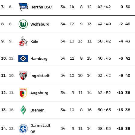
7.
6.
34
14
8
12
42
:
42
0
50
Hertha BSC
Es findet kein Spiel statt
Aktuell Platz 7, letzte Woche Platz 6
8.
8.
34
12
9
13
47
:
49
-2
45
Wolfsburg
Es findet kein Spiel statt
Aktuell Platz 8, letzte Woche Platz 8
9.
9.
34
10
13
11
38
:
42
-4
43
Köln
Es findet kein Spiel statt
Aktuell Platz 9, letzte Woche Platz 9
10.
12.
34
11
8
15
40
:
46
-6
41
Hamburg
Es findet kein Spiel statt
Aktuell Platz 10, letzte Woche Platz 12
11.
10.
34
10
10
14
33
:
42
-9
40
Ingolstadt
Es findet kein Spiel statt
Aktuell Platz 11, letzte Woche Platz 10
12.
11.
34
9
11
14
42
:
52
-10
38
Augsburg
Es findet kein Spiel statt
Aktuell Platz 12, letzte Woche Platz 11
13.
16.
34
10
8
16
50
:
65
-15
38
Bremen
Es findet kein Spiel statt
Aktuell Platz 13, letzte Woche Platz 16
Darmstadt
14.
13.
34
9
11
14
38
:
53
-15
38
Es findet kein Spiel statt
98
Aktuell Platz 14, letzte Woche Platz 13