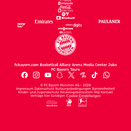
fcbayern.com
Basketball
Allianz Arena
Media Center
Jobs
FC Bayern Tours
©
FC Bayern München AG
–
2026
Impressum
Datenschutz
Nutzungsbedingungen
Barrierefreiheit
Kinder- und Jugendschutz
Hinweisgebersystem
FAQ
Kontakt
Verträge hier kündigen
Cookie-Einstellungen