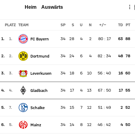
FCB
H96
Gesamt
Heim
Auswärts
⋮
Zum Spielbericht
PLATZ
TEAM
SP
S
U
N
+/-
TD
PT
1.
1.
34
28
4
2
80
:
17
63
88
FC Bayern
Es findet kein Spiel statt
Aktuell Platz 1, letzte Woche Platz 1
2.
2.
34
24
6
4
82
:
34
48
78
Dortmund
Es findet kein Spiel statt
Aktuell Platz 2, letzte Woche Platz 2
3.
3.
34
18
6
10
56
:
40
16
60
Leverkusen
Es findet kein Spiel statt
Aktuell Platz 3, letzte Woche Platz 3
4.
4.
34
17
4
13
67
:
50
17
55
Gladbach
Es findet kein Spiel statt
Aktuell Platz 4, letzte Woche Platz 4
5.
7.
34
15
7
12
51
:
49
2
52
Schalke
Es findet kein Spiel statt
Aktuell Platz 5, letzte Woche Platz 7
6.
5.
34
14
8
12
46
:
42
4
50
Mainz
Es findet kein Spiel statt
Aktuell Platz 6, letzte Woche Platz 5