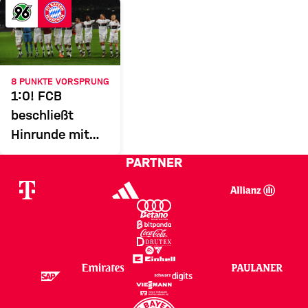
H96
FCB
Zum Spielbericht
8 PUNKTE VORSPRUNG
1:0! FCB
beschließt
Hinrunde mit
Sieg
PARTNER