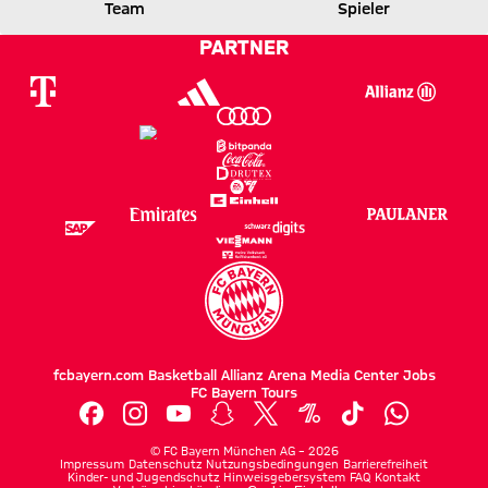
VFB
FCB
Team
Spieler
PARTNER
Zum Spielbericht
fcbayern.com
Basketball
Allianz Arena
Media Center
Jobs
FC Bayern Tours
©
FC Bayern München AG
–
2026
Impressum
Datenschutz
Nutzungsbedingungen
Barrierefreiheit
Kinder- und Jugendschutz
Hinweisgebersystem
FAQ
Kontakt