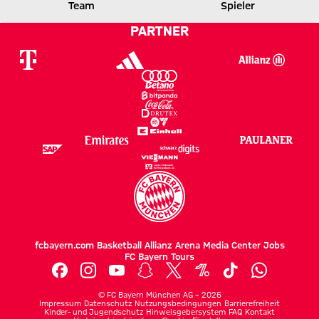
WOLFSBURG
FCB
Team
Spieler
PARTNER
Zum Spielbericht
fcbayern.com
Basketball
Allianz Arena
Media Center
Jobs
FC Bayern Tours
©
FC Bayern München AG
–
2026
Impressum
Datenschutz
Nutzungsbedingungen
Barrierefreiheit
Kinder- und Jugendschutz
Hinweisgebersystem
FAQ
Kontakt