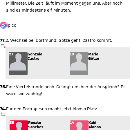
Millimeter. Die Zeit läuft im Moment gegen uns. Aber noch
sind es mindestens elf Minuten.
Tipico
77.
2. Wechsel bei Dortmund: Götze geht, Castro kommt.
AUSWECHSLUNG
Wechsel: Gonzalo Castro (27) kommt für Mario Götze (10) ins 
27
Gonzalo
10
Mario
Castro
Götze
75.
Eine Viertelstunde noch. Gelingt uns hier der Ausgleich? Er
wäre soo wichtig!
74.
Für den Portugiesen macht jetzt Alonso Platz.
AUSWECHSLUNG
Wechsel: Renato Sanches (35) kommt für Xabi Alonso (14) ins
35
Renato
14
Xabi
Sanches
Alonso