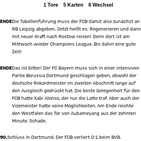
Alle Ereignisse
1
Tore
5
Karten
6
Wechsel
Zum Spielbericht
ENDE
Die Tabellenführung muss der FCB damit also zunächst an
RB Leipzig abgeben. Jetzt heißt es: Regenerieren und dann
mit neuer Kraft nach Rostow reisen! Denn dort ist am
Mittwoch wieder Champions League. Bis dahin eine gute
Zeit!
ENDE
Das ist bitter! Der FC Bayern muss sich in einer intensiven
Partie Borussia Dortmund geschlagen geben, obwohl der
deutsche Rekordmeister im zweiten Abschnitt lange auf
den Ausgleich gedrückt hat. Die beste Gelegenheit für den
FCB hatte Xabi Alonso, der nur die Latte traf. Aber auch der
Vizemeister hatte seine Möglichkeiten. Am Ende reichte
den Westfalen das Tor von Aubameyang aus der zehnten
Minute. Schade.
90.
Schluss in Dortmund. Der FCB verliert 0:1 beim BVB.