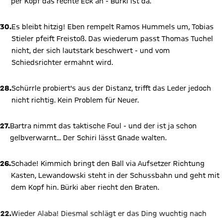
per Kopf das rechte Eck an - Bürki ist da.
30.
Es bleibt hitzig! Eben rempelt Ramos Hummels um, Tobias
Stieler pfeift Freistoß. Das wiederum passt Thomas Tuchel
nicht, der sich lautstark beschwert - und vom
Schiedsrichter ermahnt wird.
28.
Schürrle probiert's aus der Distanz, trifft das Leder jedoch
nicht richtig. Kein Problem für Neuer.
27.
Bartra nimmt das taktische Foul - und der ist ja schon
gelbverwarnt... Der Schiri lässt Gnade walten.
26.
Schade! Kimmich bringt den Ball via Aufsetzer Richtung
Kasten, Lewandowski steht in der Schussbahn und geht mit
dem Kopf hin. Bürki aber riecht den Braten.
22.
Wieder Alaba! Diesmal schlägt er das Ding wuchtig nach