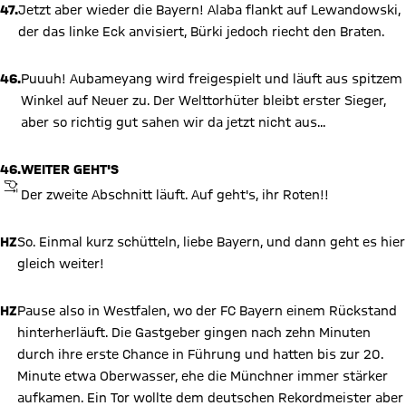
47.
Jetzt aber wieder die Bayern! Alaba flankt auf Lewandowski,
der das linke Eck anvisiert, Bürki jedoch riecht den Braten.
46.
Puuuh! Aubameyang wird freigespielt und läuft aus spitzem
Winkel auf Neuer zu. Der Welttorhüter bleibt erster Sieger,
aber so richtig gut sahen wir da jetzt nicht aus...
46.
WEITER GEHT'S
ABPFIFF
Der zweite Abschnitt läuft. Auf geht's, ihr Roten!!
HZ
So. Einmal kurz schütteln, liebe Bayern, und dann geht es hier
gleich weiter!
HZ
Pause also in Westfalen, wo der FC Bayern einem Rückstand
hinterherläuft. Die Gastgeber gingen nach zehn Minuten
durch ihre erste Chance in Führung und hatten bis zur 20.
Minute etwa Oberwasser, ehe die Münchner immer stärker
aufkamen. Ein Tor wollte dem deutschen Rekordmeister aber