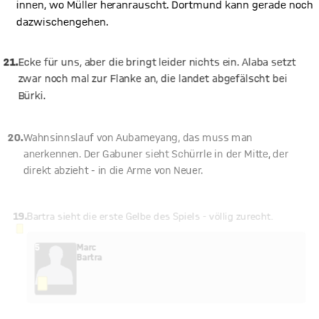
innen, wo Müller heranrauscht. Dortmund kann gerade noch
dazwischengehen.
21.
Ecke für uns, aber die bringt leider nichts ein. Alaba setzt
zwar noch mal zur Flanke an, die landet abgefälscht bei
Bürki.
20.
Wahnsinnslauf von Aubameyang, das muss man
anerkennen. Der Gabuner sieht Schürrle in der Mitte, der
direkt abzieht - in die Arme von Neuer.
19.
Bartra sieht die erste Gelbe des Spiels - völlig zurecht.
GELBE KARTE
5
Marc
Bartra
17.
Lewy ist wieder da. So wirklich rund läuft der Pole aber