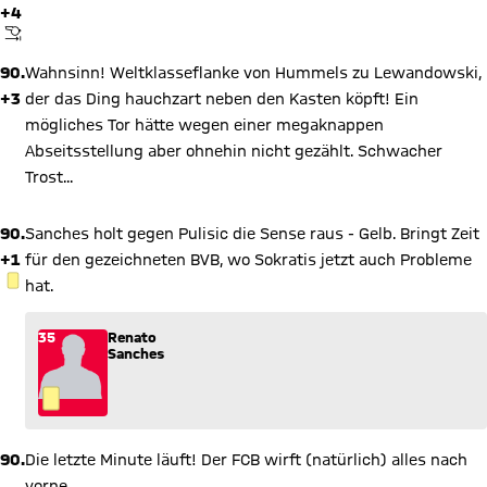
+4
ABPFIFF
90.
Wahnsinn! Weltklasseflanke von Hummels zu Lewandowski,
+3
der das Ding hauchzart neben den Kasten köpft! Ein
mögliches Tor hätte wegen einer megaknappen
Abseitsstellung aber ohnehin nicht gezählt. Schwacher
Trost...
90.
Sanches holt gegen Pulisic die Sense raus - Gelb. Bringt Zeit
+1
für den gezeichneten BVB, wo Sokratis jetzt auch Probleme
GELBE KARTE
hat.
35
Renato
Sanches
90.
Die letzte Minute läuft! Der FCB wirft (natürlich) alles nach
vorne.