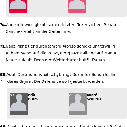
74.
Ancelotti wird gleich seinen letzten Joker ziehen. Renato
Sanches steht an der Seitenlinie.
71.
Ganz, ganz tief durchatmen! Alonso schickt unfreiwillig
Aubameyang auf die Reise, der gaaanz alleine auf Manuel
Neuer zuläuft. Doch der Welttorhüter hält!!! Puuuh.
68.
Auch Dortmund wechselt, bringt Durm für Schürrle. Ein
AUSWECHSLUNG
klares Signal: Die Defensive soll gestärkt werden.
Wechsel: Erik Durm (37) kommt für André Schürrle (21) ins S
37
Erik
21
André
Durm
Schürrle
68.
Wechsel bei uns: Lahm muss runter, für ihn kommt Rafinha.