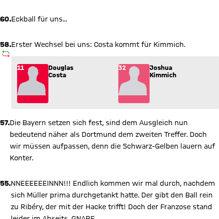
60.
Eckball für uns...
58.
Erster Wechsel bei uns: Costa kommt für Kimmich.
AUSWECHSLUNG
Wechsel: Douglas Costa (11) kommt für Joshua Kimmich (32) 
11
Douglas
32
Joshua
Costa
Kimmich
57.
Die Bayern setzen sich fest, sind dem Ausgleich nun
bedeutend näher als Dortmund dem zweiten Treffer. Doch
wir müssen aufpassen, denn die Schwarz-Gelben lauern auf
Konter.
55.
NNEEEEEEINNN!!! Endlich kommen wir mal durch, nachdem
sich Müller prima durchgetankt hatte. Der gibt den Ball rein
zu Ribéry, der mit der Hacke trifft! Doch der Franzose stand
leider im Abseits. GNARF.