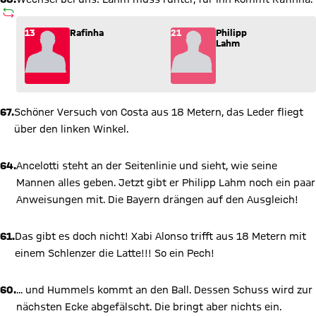
AUSWECHSLUNG
Wechsel: Rafinha (13) kommt für Philipp Lahm (21) ins Spiel
13
Rafinha
21
Philipp
Lahm
67.
Schöner Versuch von Costa aus 18 Metern, das Leder fliegt
über den linken Winkel.
64.
Ancelotti steht an der Seitenlinie und sieht, wie seine
Mannen alles geben. Jetzt gibt er Philipp Lahm noch ein paar
Anweisungen mit. Die Bayern drängen auf den Ausgleich!
61.
Das gibt es doch nicht! Xabi Alonso trifft aus 18 Metern mit
einem Schlenzer die Latte!!! So ein Pech!
60.
... und Hummels kommt an den Ball. Dessen Schuss wird zur
nächsten Ecke abgefälscht. Die bringt aber nichts ein.