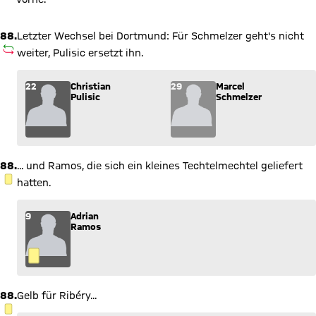
88.
Letzter Wechsel bei Dortmund: Für Schmelzer geht's nicht
AUSWECHSLUNG
weiter, Pulisic ersetzt ihn.
Wechsel: Christian Pulisic (22) kommt für Marcel Schmelzer (
22
Christian
29
Marcel
Pulisic
Schmelzer
88.
... und Ramos, die sich ein kleines Techtelmechtel geliefert
GELBE KARTE
hatten.
9
Adrian
Ramos
88.
Gelb für Ribéry...
GELBE KARTE