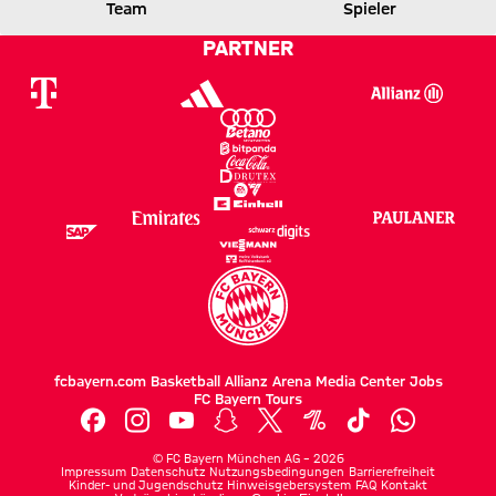
FCB
SGE
Team
Spieler
PARTNER
Zum Spielbericht
fcbayern.com
Basketball
Allianz Arena
Media Center
Jobs
FC Bayern Tours
©
FC Bayern München AG
–
2026
Impressum
Datenschutz
Nutzungsbedingungen
Barrierefreiheit
Kinder- und Jugendschutz
Hinweisgebersystem
FAQ
Kontakt