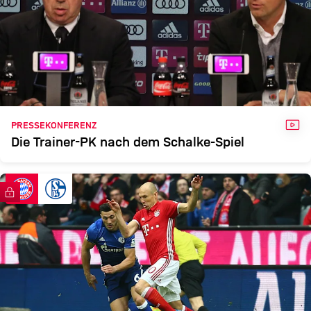
VID
PRESSEKONFERENZ
Die Trainer-PK nach dem Schalke-Spiel
FC Bayern TV PLUS