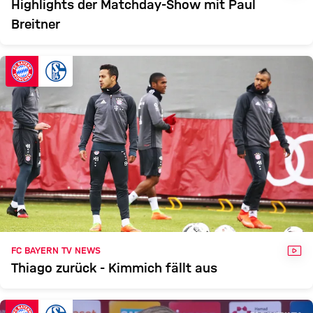
Highlights der Matchday-Show mit Paul
Breitner
VID
FC BAYERN TV NEWS
Thiago zurück - Kimmich fällt aus