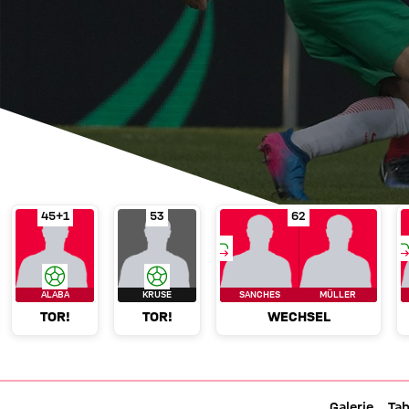
Samstag, 28. Januar 2017, 14:30 UTC
Sa., 28.01.2017, 14:30 UTC
 19
nute 30
arte
Bauer
Tor!
in Spielminute 42
Alaba
in Spielminute 45+1
Tor!
Kruse
in Spielminute 53
Wechsel
Sanches 
45+1
53
62
Bundesliga
18. Spieltag
Weserstadion - Bremen
42.100 Zuschauer
ALABA
KRUSE
SANCHES
MÜLLER
TOR!
TOR!
WECHSEL
Galerie
Tab