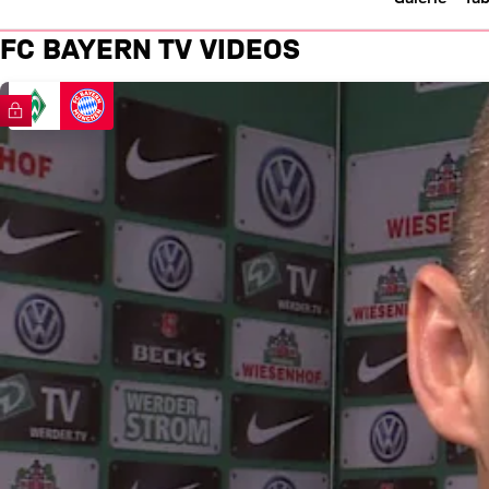
Videos & Highlights: Bremen vs
FC BAYERN TV VIDEOS
SV Werder Bremen gegen FC Bayern München
1 zu 2
SVW
1 : 2
FCB
1 zu 2 nach Erste Halbzeit
Zwischenergebnis:
(
1:2
)
FC Bayern TV PLUS
Zum Spielbericht