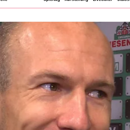
. FC Bayern - Bundesliga 16/17