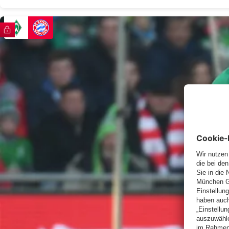
FC Bayern TV PLUS