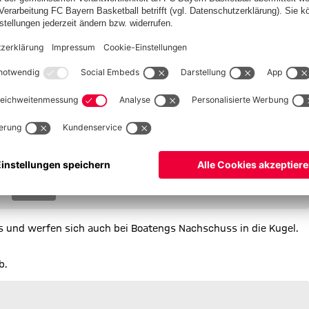
segelt drüber.
iten Haller.
.
s Spiel.
15
Jetro
Willems
is und werfen sich auch bei Boatengs Nachschuss in die Kugel.
b.