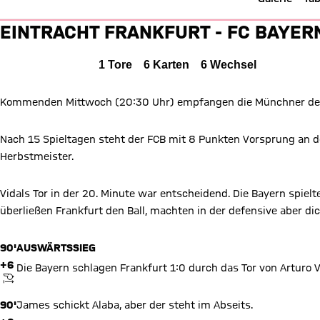
Liveticker: Frankfurt vs. FC Ba
EINTRACHT FRANKFURT - FC BAYER
Eintracht Frankfurt gegen FC Bayern München
FCB
0 zu 1
0 : 1
Alle Ereignisse
1
Tore
6
Karten
6
Wechsel
0 zu 1 nach Erste Halbzeit
Zwischenergebnis:
(
0:1
)
SGE
Kommenden Mittwoch (20:30 Uhr) empfangen die Münchner den 1.
Zum Spielbericht
Nach 15 Spieltagen steht der FCB mit 8 Punkten Vorsprung an der
Herbstmeister.
Vidals Tor in der 20. Minute war entscheidend. Die Bayern spielte
überließen Frankfurt den Ball, machten in der defensive aber d
90'
AUSWÄRTSSIEG
+6
Die Bayern schlagen Frankfurt 1:0 durch das Tor von Arturo V
ANPFIFF
90'
James schickt Alaba, aber der steht im Abseits.