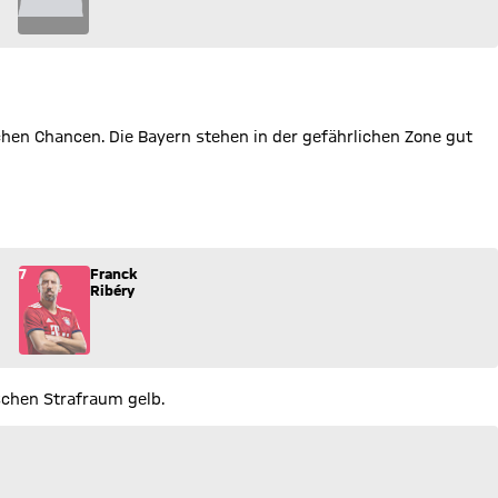
chen Chancen. Die Bayern stehen in der gefährlichen Zone gut
iel.
7
Franck
Ribéry
chen Strafraum gelb.