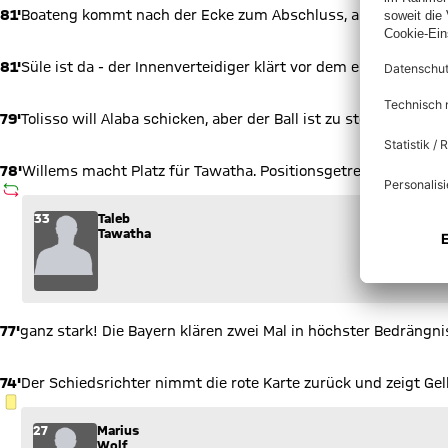
81'
Boateng kommt nach der Ecke zum Abschluss, aber die Kugel 
81'
Süle ist da - der Innenverteidiger klärt vor dem einschussbere
79'
Tolisso will Alaba schicken, aber der Ball ist zu steil gespielt.
78'
Willems macht Platz für Tawatha. Positionsgetreuer Wechsel
AUSWECHSLUNG
Wechsel: Taleb Tawatha (33) kommt für Jetro Willems (15) in
33
Taleb
Tawatha
77'
ganz stark! Die Bayern klären zwei Mal in höchster Bedrängn
74'
Der Schiedsrichter nimmt die rote Karte zurück und zeigt Gel
GELBE KARTE
27
Marius
Wolf