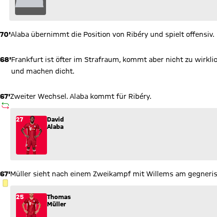
70'
Alaba übernimmt die Position von Ribéry und spielt offensiv.
68'
Frankfurt ist öfter im Strafraum, kommt aber nicht zu wirkli
und machen dicht.
67'
Zweiter Wechsel. Alaba kommt für Ribéry.
AUSWECHSLUNG
Wechsel: David Alaba (27) kommt für Franck Ribéry (7) ins Sp
27
David
Alaba
67'
Müller sieht nach einem Zweikampf mit Willems am gegneris
GELBE KARTE
25
Thomas
Müller