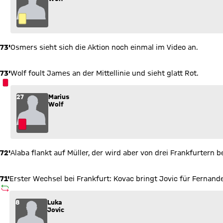
73'
Osmers sieht sich die Aktion noch einmal im Video an.
73'
Wolf foult James an der Mittellinie und sieht glatt Rot.
ROTE KARTE
27
Marius
Wolf
72'
Alaba flankt auf Müller, der wird aber von drei Frankfurtern b
71'
Erster Wechsel bei Frankfurt: Kovac bringt Jovic für Fernandes
AUSWECHSLUNG
Wechsel: Luka Jovic (8) kommt für Gelson Fernandes (5) ins S
8
Luka
Jovic