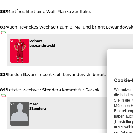
86'
Martínez klärt eine Wolf-Flanke zur Ecke.
83'
Auch Heynckes wechselt zum 3. Mal und bringt Lewandowsk
AUSWECHSLUNG
Wechsel: Robert Lewandowski (9) kommt für Kingsley Coman 
9
Robert
Lewandowski
82'
Bei den Bayern macht sich Lewandowski bereit.
82'
Letzter wechsel: Stendera kommt für Barkok.
AUSWECHSLUNG
Wechsel: Marc Stendera (21) kommt für Aymen Barkok (28) in
21
Marc
Stendera