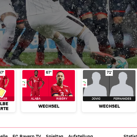
idal
Gelbe Karte
in Spielminute 55'
Müller
in Spielminute 67'
Wechsel
Alaba für Ribéry
in Spielminute 6
Wechsel
Jovi
67'
67'
71'
LLER
ALABA
RIBÉRY
JOVIC
FERNANDES
LBE
WECHSEL
WECHSEL
RTE
elle
FC Bayern TV
Spieltag
Aufstellung
Liveticker
Statis