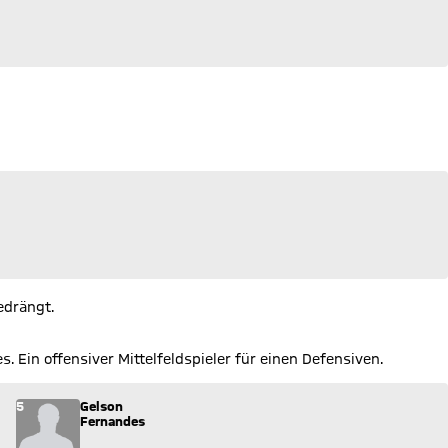
edrängt.
. Ein offensiver Mittelfeldspieler für einen Defensiven.
piel.
5
Gelson
Fernandes