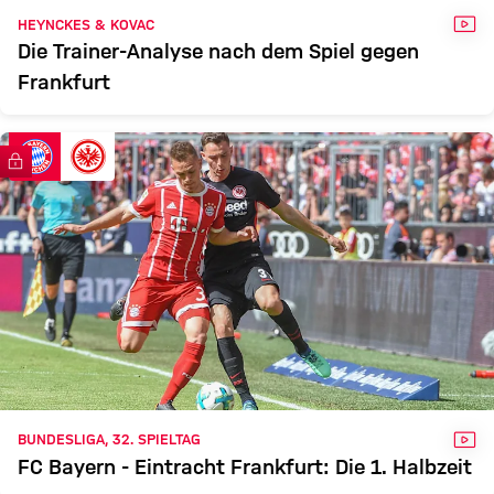
VID
HEYNCKES & KOVAC
Die Trainer-Analyse nach dem Spiel gegen
Frankfurt
FC Bayern TV PLUS
VID
BUNDESLIGA, 32. SPIELTAG
FC Bayern - Eintracht Frankfurt: Die 1. Halbzeit