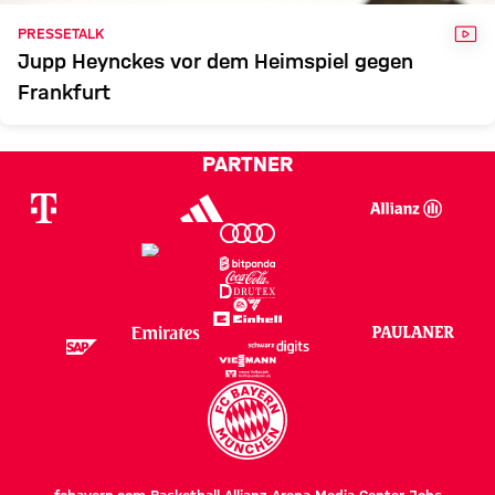
VID
PRESSETALK
Jupp Heynckes vor dem Heimspiel gegen
Frankfurt
PARTNER