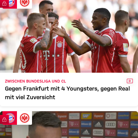
FCB
SGE
FC Bayern TV PLUS
Zum Spielbericht
VID
ZWISCHEN BUNDESLIGA UND CL
Gegen Frankfurt mit 4 Youngsters, gegen Real
mit viel Zuversicht
FC Bayern TV PLUS