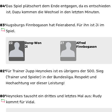
84'
Das Spiel plätschert dem Ende entgegen, da es entschieden
ist. Dazu kommen die Wechsel in den letzten Minuten.
83'
Augsburgs Finnbogason hat Feierabend. Für ihn ist Ji im
AUSWECHSLUNG
Spiel.
Wechsel: Dong-Won Ji (22) kommt für Alfred Finnbogason (27
22
Dong-Won
27
Alfred
Ji
Finnbogason
82'
Für Trainer Jupp Heynckes ist es übrigens der 500. Sieg
(Trainer und Spieler) in der Bundesliga. Respekt und
Hochachtung vor dieser Leistung!
80'
Heynckes tauscht ein drittes und letztes Mal aus: Rudy
AUSWECHSLUNG
kommt für Vidal.