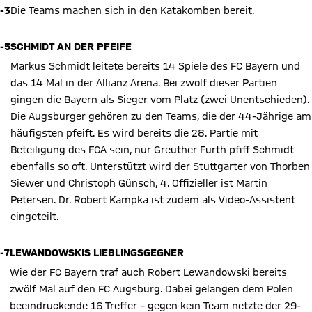
-3
Die Teams machen sich in den Katakomben bereit.
-5
SCHMIDT AN DER PFEIFE
Markus Schmidt leitete bereits 14 Spiele des FC Bayern und
das 14 Mal in der Allianz Arena. Bei zwölf dieser Partien
gingen die Bayern als Sieger vom Platz (zwei Unentschieden).
Die Augsburger gehören zu den Teams, die der 44-Jährige am
häufigsten pfeift. Es wird bereits die 28. Partie mit
Beteiligung des FCA sein, nur Greuther Fürth pfiff Schmidt
ebenfalls so oft. Unterstützt wird der Stuttgarter von Thorben
Siewer und Christoph Günsch, 4. Offizieller ist Martin
Petersen. Dr. Robert Kampka ist zudem als Video-Assistent
eingeteilt.
-7
LEWANDOWSKIS LIEBLINGSGEGNER
Wie der FC Bayern traf auch Robert Lewandowski bereits
zwölf Mal auf den FC Augsburg. Dabei gelangen dem Polen
beeindruckende 16 Treffer – gegen kein Team netzte der 29-