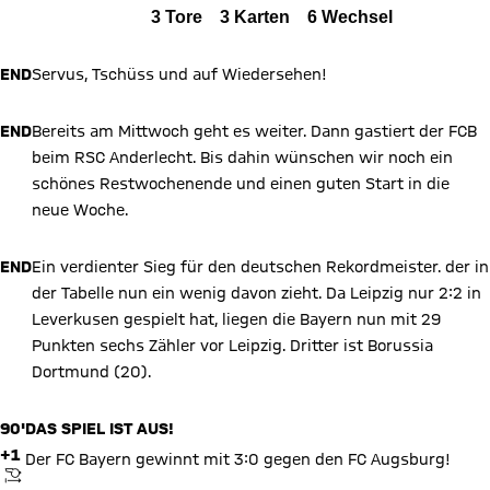
FCB
Alle Ereignisse
3
Tore
3
Karten
6
Wechsel
Zum Spielbericht
END
Servus, Tschüss und auf Wiedersehen!
END
Bereits am Mittwoch geht es weiter. Dann gastiert der FCB
beim RSC Anderlecht. Bis dahin wünschen wir noch ein
schönes Restwochenende und einen guten Start in die
neue Woche.
END
Ein verdienter Sieg für den deutschen Rekordmeister. der in
der Tabelle nun ein wenig davon zieht. Da Leipzig nur 2:2 in
Leverkusen gespielt hat, liegen die Bayern nun mit 29
Punkten sechs Zähler vor Leipzig. Dritter ist Borussia
Dortmund (20).
90'
DAS SPIEL IST AUS!
+1
Der FC Bayern gewinnt mit 3:0 gegen den FC Augsburg!
ANPFIFF