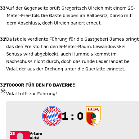
33'
Auf der Gegenseite prüft Gregoritsch Ulreich mit einem 25-
Meter-Freistoß. Die Gäste bleiben im Ballbesitz, Danso mit
dem Abschluss, doch Ulreich pariert erneut.
31'
Da ist die verdiente Führung für die Gastgeber! James bringt
das den Freistoß an den 5-Meter-Raum. Lewandowskis
Schuss wird abgeblockt, auch Hummels kommt im
Nachschuss nicht durch, doch das runde Leder landet bei
Vidal, der aus der Drehung unter die Querlatte einnetzt.
31'
TOOOOR FÜR DEN FC BAYERN!!!
TOR
Vidal trifft zur Führung!
1 zu 0
1 : 0
23
Arturo
Vidal