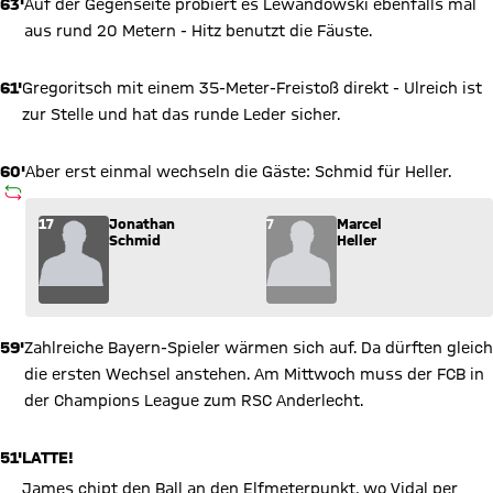
63'
Auf der Gegenseite probiert es Lewandowski ebenfalls mal
aus rund 20 Metern - Hitz benutzt die Fäuste.
61'
Gregoritsch mit einem 35-Meter-Freistoß direkt - Ulreich ist
zur Stelle und hat das runde Leder sicher.
60'
Aber erst einmal wechseln die Gäste: Schmid für Heller.
AUSWECHSLUNG
Wechsel: Jonathan Schmid (17) kommt für Marcel Heller (7) i
17
Jonathan
7
Marcel
Schmid
Heller
59'
Zahlreiche Bayern-Spieler wärmen sich auf. Da dürften gleich
die ersten Wechsel anstehen. Am Mittwoch muss der FCB in
der Champions League zum RSC Anderlecht.
51'
LATTE!
James chipt den Ball an den Elfmeterpunkt, wo Vidal per