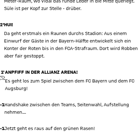
Meter-Raum, wo Vidal das runde Leder in die Mitte querlegt.
Süle ist per Kopf zur Stelle - drüber.
2'
HUI!
Da geht erstmals ein Raunen durchs Stadion: Aus einem
Einwurf der Gäste in der Bayern-Hälfte entwickelt sich ein
Konter der Roten bis in den FCA-Strafraum. Dort wird Robben
aber fair gestoppt.
1'
ANPFIFF IN DER ALLIANZ ARENA!
ANPFIFF
Es geht los zum Spiel zwischen dem FC Bayern und dem FC
Augsburg!
-1
Handshake zwischen den Teams, Seitenwahl, Aufstellung
nehmen....
-1
Jetzt geht es raus auf den grünen Rasen!