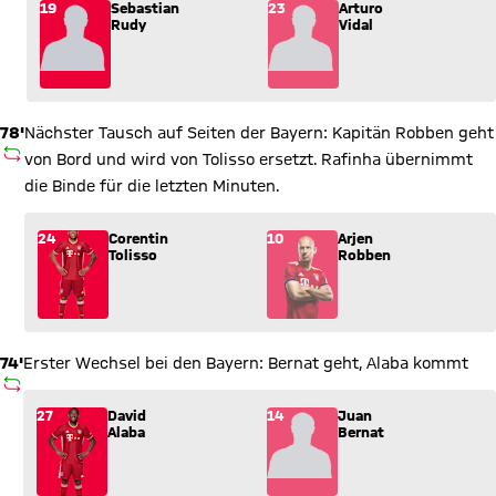
Wechsel: Sebastian Rudy (19) kommt für Arturo Vidal (23) ins
19
Sebastian
23
Arturo
Rudy
Vidal
78'
Nächster Tausch auf Seiten der Bayern: Kapitän Robben geht
AUSWECHSLUNG
von Bord und wird von Tolisso ersetzt. Rafinha übernimmt
die Binde für die letzten Minuten.
Wechsel: Corentin Tolisso (24) kommt für Arjen Robben (10) i
24
Corentin
10
Arjen
Tolisso
Robben
74'
Erster Wechsel bei den Bayern: Bernat geht, Alaba kommt
AUSWECHSLUNG
Wechsel: David Alaba (27) kommt für Juan Bernat (14) ins Spi
27
David
14
Juan
Alaba
Bernat