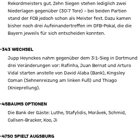
Rekordmeisters gut. Zehn Siegen stehen lediglich zwei
Niederlagen gegenüber (30:7 Tore) – bei beiden Partien
stand der FCB jedoch schon als Meister fest. Dazu kamen
bisher noch drei Aufeinandertreffen im DFB-Pokal, die die
Bayern jeweils für sich entscheiden konnten.
-34
3 WECHSEL
Jupp Heynckes nahm gegenüber dem 3:1-Sieg in Dortmund
drei Veränderungen vor: Rafinha, Juan Bernat und Arturo
Vidal starten anstelle von David Alaba (Bank), Kingsley
Coman (Sehnenreizung am linken Fuß) und Thiago
(Knieprellung).
-45
BAUMS OPTIONEN
Die Bank der Gäste: Luthe, Stafylidis, Morávek, Schmid,
Callsen-Bracker, Koo, Ji
-47
SO SPIELT AUGSBURG