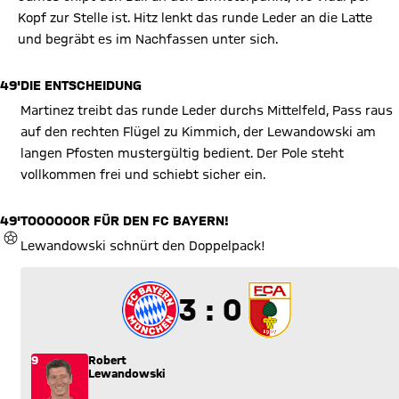
Kopf zur Stelle ist. Hitz lenkt das runde Leder an die Latte
und begräbt es im Nachfassen unter sich.
49'
DIE ENTSCHEIDUNG
Martinez treibt das runde Leder durchs Mittelfeld, Pass raus
auf den rechten Flügel zu Kimmich, der Lewandowski am
langen Pfosten mustergültig bedient. Der Pole steht
vollkommen frei und schiebt sicher ein.
49'
TOOOOOOR FÜR DEN FC BAYERN!
TOR
Lewandowski schnürt den Doppelpack!
3 zu 0
3 : 0
9
Robert
Lewandowski