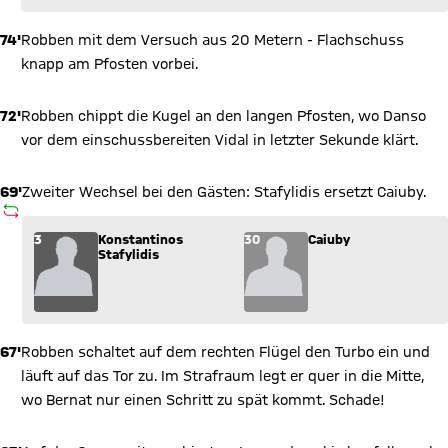
74'
Robben mit dem Versuch aus 20 Metern - Flachschuss
knapp am Pfosten vorbei.
72'
Robben chippt die Kugel an den langen Pfosten, wo Danso
vor dem einschussbereiten Vidal in letzter Sekunde klärt.
69'
Zweiter Wechsel bei den Gästen: Stafylidis ersetzt Caiuby.
AUSWECHSLUNG
Wechsel: Konstantinos Stafylidis (3) kommt für Caiuby (30) i
3
Konstantinos
30
Caiuby
Stafylidis
67'
Robben schaltet auf dem rechten Flügel den Turbo ein und
läuft auf das Tor zu. Im Strafraum legt er quer in die Mitte,
wo Bernat nur einen Schritt zu spät kommt. Schade!