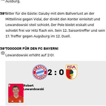
Ausburg.
38'
Bitter für die Gäste: Caiuby mit dem Ballverlust an der
Mittellinie gegen Vidal, der direkt den Konter einleitet und
Lewandowski steil schickt. Der Pole bleibt eiskalt und
schiebt frei vor Hitz flach ein. Sein 12. Saisontreffer und sein
17. Treffer gegen Augsburg im 12. Duell.
38'
TOOOOOR FÜR DEN FC BAYERN!
TOR
Lewandowski erhöht auf 2:0!
2 zu 0
2 : 0
9
Robert
Lewandowski