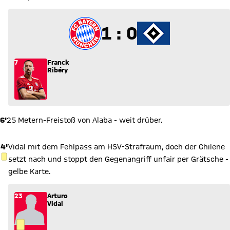
1 zu 0
1 : 0
7
Franck
Ribéry
6'
25 Metern-Freistoß von Alaba - weit drüber.
4'
Vidal mit dem Fehlpass am HSV-Strafraum, doch der Chilene
GELBE KARTE
setzt nach und stoppt den Gegenangriff unfair per Grätsche -
gelbe Karte.
23
Arturo
Vidal