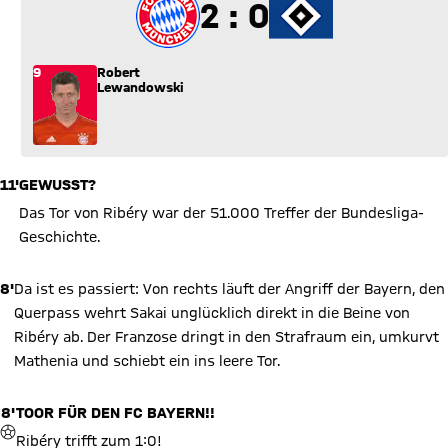
2 zu 0
2 : 0
9
Robert
Lewandowski
11'
GEWUSST?
Das Tor von Ribéry war der 51.000 Treffer der Bundesliga-
Geschichte.
8'
Da ist es passiert: Von rechts läuft der Angriff der Bayern, den
Querpass wehrt Sakai unglücklich direkt in die Beine von
Ribéry ab. Der Franzose dringt in den Strafraum ein, umkurvt
Mathenia und schiebt ein ins leere Tor.
8'
TOOR FÜR DEN FC BAYERN!!
TOR
Ribéry trifft zum 1:0!