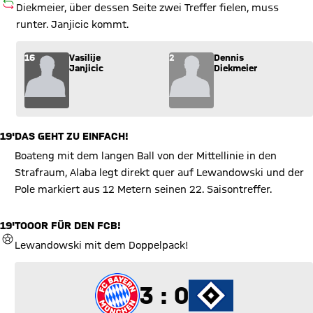
AUSWECHSLUNG
Diekmeier, über dessen Seite zwei Treffer fielen, muss
runter. Janjicic kommt.
Wechsel: Vasilije Janjicic (16) kommt für Dennis Diekmeier (2
16
Vasilije
2
Dennis
Janjicic
Diekmeier
19'
DAS GEHT ZU EINFACH!
Boateng mit dem langen Ball von der Mittellinie in den
Strafraum, Alaba legt direkt quer auf Lewandowski und der
Pole markiert aus 12 Metern seinen 22. Saisontreffer.
19'
TOOOR FÜR DEN FCB!
TOR
Lewandowski mit dem Doppelpack!
3 zu 0
3 : 0