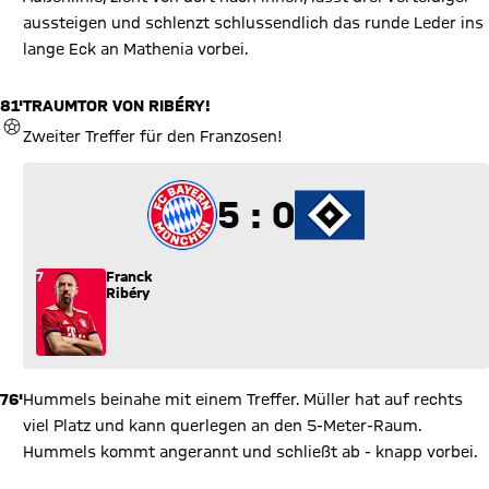
aussteigen und schlenzt schlussendlich das runde Leder ins
lange Eck an Mathenia vorbei.
81'
TRAUMTOR VON RIBÉRY!
TOR
Zweiter Treffer für den Franzosen!
5 zu 0
5 : 0
7
Franck
Ribéry
76'
Hummels beinahe mit einem Treffer. Müller hat auf rechts
viel Platz und kann querlegen an den 5-Meter-Raum.
Hummels kommt angerannt und schließt ab - knapp vorbei.