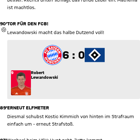
besser. Rechts unten schlägt das runde Leder ein. Mathenia
ist machtlos.
90'
TOR FÜR DEN FCB!
TOR
Lewandowski macht das halbe Dutzend voll!
6 zu 0
6 : 0
9
Robert
Lewandowski
89'
ERNEUT ELFMETER
Diesmal schubst Kostic Kimmich von hinten im Strafraum
einfach um - erneut Strafstoß.