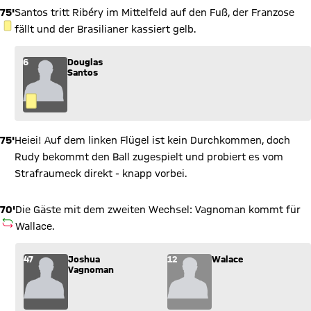
75'
Santos tritt Ribéry im Mittelfeld auf den Fuß, der Franzose
GELBE KARTE
fällt und der Brasilianer kassiert gelb.
6
Douglas
Santos
75'
Heiei! Auf dem linken Flügel ist kein Durchkommen, doch
Rudy bekommt den Ball zugespielt und probiert es vom
Strafraumeck direkt - knapp vorbei.
70'
Die Gäste mit dem zweiten Wechsel: Vagnoman kommt für
AUSWECHSLUNG
Wallace.
Wechsel: Joshua Vagnoman (47) kommt für Walace (12) ins S
47
Joshua
12
Walace
Vagnoman