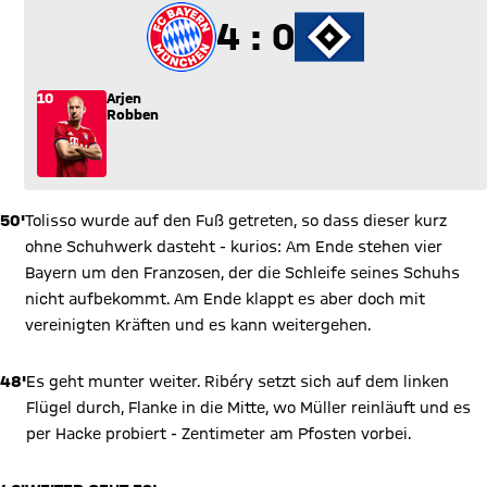
4 zu 0
4 : 0
10
Arjen
Robben
50'
Tolisso wurde auf den Fuß getreten, so dass dieser kurz
ohne Schuhwerk dasteht - kurios: Am Ende stehen vier
Bayern um den Franzosen, der die Schleife seines Schuhs
nicht aufbekommt. Am Ende klappt es aber doch mit
vereinigten Kräften und es kann weitergehen.
48'
Es geht munter weiter. Ribéry setzt sich auf dem linken
Flügel durch, Flanke in die Mitte, wo Müller reinläuft und es
per Hacke probiert - Zentimeter am Pfosten vorbei.