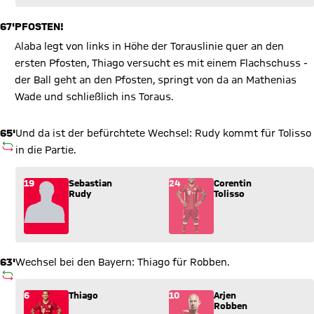
67'
PFOSTEN!
Alaba legt von links in Höhe der Torauslinie quer an den
ersten Pfosten, Thiago versucht es mit einem Flachschuss -
der Ball geht an den Pfosten, springt von da an Mathenias
Wade und schließlich ins Toraus.
65'
Und da ist der befürchtete Wechsel: Rudy kommt für Tolisso
AUSWECHSLUNG
in die Partie.
Wechsel: Sebastian Rudy (19) kommt für Corentin Tolisso (24)
19
Sebastian
24
Corentin
Rudy
Tolisso
63'
Wechsel bei den Bayern: Thiago für Robben.
AUSWECHSLUNG
Wechsel: Thiago (6) kommt für Arjen Robben (10) ins Spiel.
6
Thiago
10
Arjen
Robben