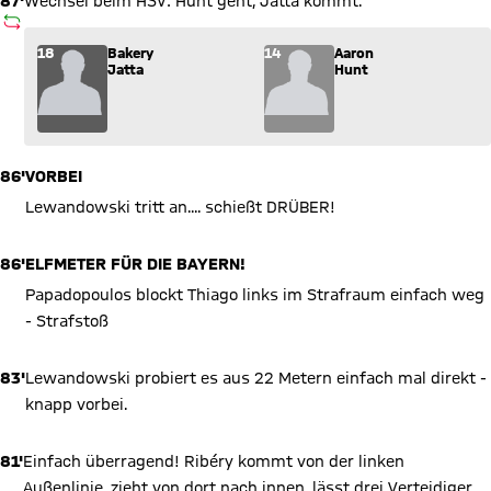
87'
Wechsel beim HSV: Hunt geht, Jatta kommt.
AUSWECHSLUNG
Wechsel: Bakery Jatta (18) kommt für Aaron Hunt (14) ins Sp
18
Bakery
14
Aaron
Jatta
Hunt
86'
VORBEI
Lewandowski tritt an.... schießt DRÜBER!
86'
ELFMETER FÜR DIE BAYERN!
Papadopoulos blockt Thiago links im Strafraum einfach weg
- Strafstoß
83'
Lewandowski probiert es aus 22 Metern einfach mal direkt -
knapp vorbei.
81'
Einfach überragend! Ribéry kommt von der linken
Außenlinie, zieht von dort nach innen, lässt drei Verteidiger