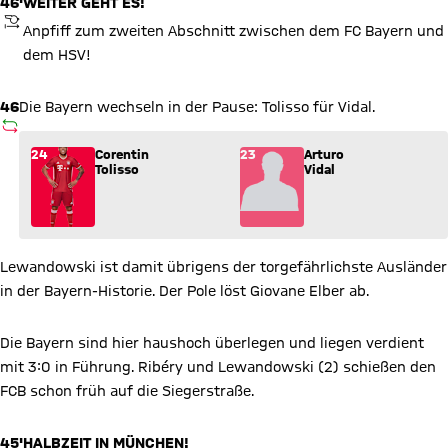
46'
WEITER GEHT ES!
ANPFIFF
Anpfiff zum zweiten Abschnitt zwischen dem FC Bayern und
dem HSV!
46
Die Bayern wechseln in der Pause: Tolisso für Vidal.
AUSWECHSLUNG
Wechsel: Corentin Tolisso (24) kommt für Arturo Vidal (23) ins
24
Corentin
23
Arturo
Tolisso
Vidal
Lewandowski ist damit übrigens der torgefährlichste Ausländer
in der Bayern-Historie. Der Pole löst Giovane Elber ab.
Die Bayern sind hier haushoch überlegen und liegen verdient
mit 3:0 in Führung. Ribéry und Lewandowski (2) schießen den
FCB schon früh auf die Siegerstraße.
45'
HALBZEIT IN MÜNCHEN!