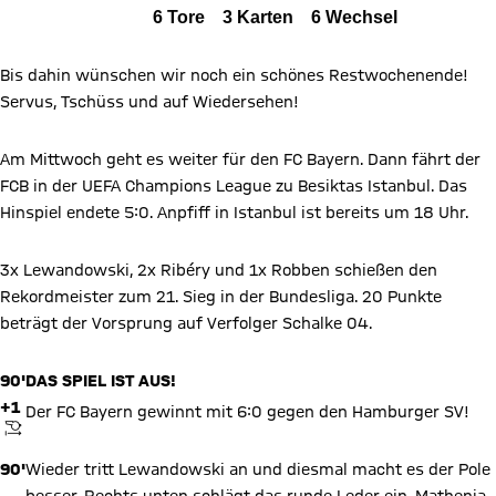
Alle Ereignisse
6
Tore
3
Karten
6
Wechsel
Zum Spielbericht
Bis dahin wünschen wir noch ein schönes Restwochenende!
Servus, Tschüss und auf Wiedersehen!
Am Mittwoch geht es weiter für den FC Bayern. Dann fährt der
FCB in der UEFA Champions League zu Besiktas Istanbul. Das
Hinspiel endete 5:0. Anpfiff in Istanbul ist bereits um 18 Uhr.
3x Lewandowski, 2x Ribéry und 1x Robben schießen den
Rekordmeister zum 21. Sieg in der Bundesliga. 20 Punkte
beträgt der Vorsprung auf Verfolger Schalke 04.
90'
DAS SPIEL IST AUS!
+1
Der FC Bayern gewinnt mit 6:0 gegen den Hamburger SV!
ANPFIFF
90'
Wieder tritt Lewandowski an und diesmal macht es der Pole