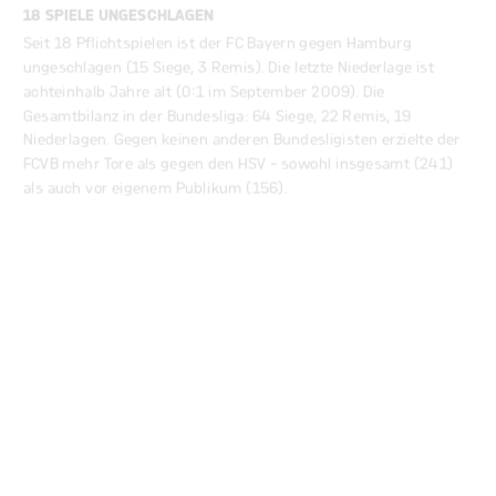
Seit 18 Pflichtspielen ist der FC Bayern gegen Hamburg
ungeschlagen (15 Siege, 3 Remis). Die letzte Niederlage ist
achteinhalb Jahre alt (0:1 im September 2009). Die
Gesamtbilanz in der Bundesliga: 64 Siege, 22 Remis, 19
Niederlagen. Gegen keinen anderen Bundesligisten erzielte der
FCVB mehr Tore als gegen den HSV – sowohl insgesamt (241)
als auch vor eigenem Publikum (156).
45 TORE IN 8 SPIELEN
Der FC Bayern hat die letzten acht 8 Heimspiele gegen den HSV
allesamt gewonnen. Dabei erzielten die Münchner 45 Treffer
(5,6 pro Partie!) und kassierten nur 3 Gegentore.
Ziemlich genau vor zwölf Jahren (4. März 2006) kassierte der
FC Bayern gegen den Hamburger SV die erste Niederlage in der
Allianz Arena (1:2). Dies war einer von insgesamt nur fünf
Auswärtssiegen der Hanseaten beim Rekordmeister in mehr als
50 Jahren Bundesliga.