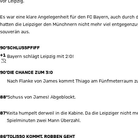
vor Leipzig.
Es war eine klare Angelegenheit für den FC Bayern, auch durch 
hatten die Leipziger den Münchnern nicht mehr viel entgegenzus
souverän aus.
90'
SCHLUSSPFIFF
+1
Bayern schlägt Leipzig mit 2:0!
ANPFIFF
90'
DIE CHANCE ZUM 3:0
Nach Flanke von James kommt Thiago am Fünfmeterraum zum
88'
Schuss von James! Abgeblockt.
87'
Keita humpelt derweil in die Kabine. Da die Leipziger nicht 
Spielminuten zwei Mann Überzahl.
86'
TOLISSO KOMMT, ROBBEN GEHT