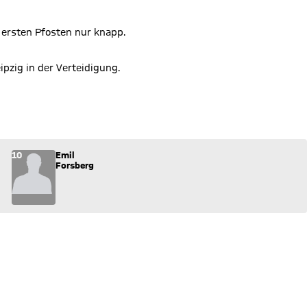
ersten Pfosten nur knapp.
ipzig in der Verteidigung.
s Spiel.
10
Emil
Forsberg