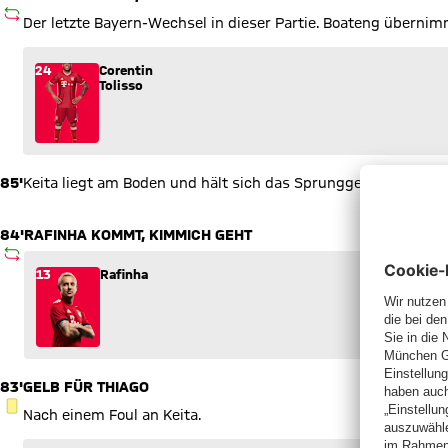
AUSWECHSLUNG
Der letzte Bayern-Wechsel in dieser Partie. Boateng übernim
Wechsel: Corentin Tolisso (24) kommt für Arjen Robben (10) i
24
Corentin
Tolisso
85'
Keita liegt am Boden und hält sich das Sprunggelenk. Er mu
84'
RAFINHA KOMMT, KIMMICH GEHT
AUSWECHSLUNG
Wechsel: Rafinha (13) kommt für Joshua Kimmich (32) ins Sp
13
Rafinha
83'
GELB FÜR THIAGO
GELBE KARTE
Nach einem Foul an Keita.