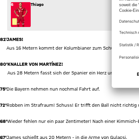
6
Thiago
81'
JAMES!
Aus 16 Metern kommt der Kolumbianer zum Schuss! Leider z
80'
KNALLER VON MARTÍNEZ!
Aus 28 Metern fasst sich der Spanier ein Herz und schießt...a
75'
Die Bayern nehmen nun nochmal Fahrt auf.
72'
Robben im Strafraum! Schuss! Er trifft den Ball nicht richtig 
68'
Wieder fehlen nur ein paar Zentimeter! Nach einer Kimmich-
67'
James schießt aus 20 Metern - in die Arme von Gulacsi.