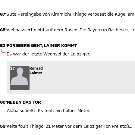
67'
Gute Hereingabe von Kimmich! Thiago verpasst die Kugel am 
65'
Viel passiert nicht auf dem Rasen. Die Bayern in Ballbesitz, Le
62'
FORSBERG GEHT, LAIMER KOMMT
AUSWECHSLUNG
Es war der letzte Wechsel der Leipziger.
Wechsel: Konrad Laimer (27) kommt für Emil Forsberg (10) in
27
Konrad
Laimer
60'
NEBEN DAS TOR
Alaba schießt! Es fehlt ein halber Meter.
59'
Keita foult Thiago, 21 Meter vor dem Leipziger Tor. Freistoß...