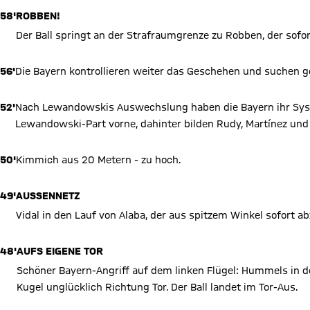
58'
ROBBEN!
Der Ball springt an der Strafraumgrenze zu Robben, der sofort
56'
Die Bayern kontrollieren weiter das Geschehen und suchen ge
52'
Nach Lewandowskis Auswechslung haben die Bayern ihr Syst
Lewandowski-Part vorne, dahinter bilden Rudy, Martínez und V
50'
Kimmich aus 20 Metern - zu hoch.
49'
AUSSENNETZ
Vidal in den Lauf von Alaba, der aus spitzem Winkel sofort ab
48'
AUFS EIGENE TOR
Schöner Bayern-Angriff auf dem linken Flügel: Hummels in den
Kugel unglücklich Richtung Tor. Der Ball landet im Tor-Aus.