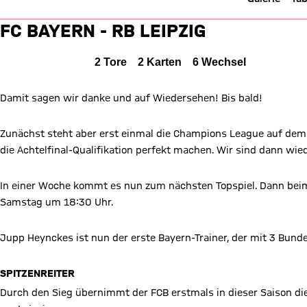
Liveticker: FC Bayern vs. Leipz
FC BAYERN - RB LEIPZIG
FC Bayern München gegen RB Leipzig
2 zu 0
FCB
2 : 0
RBL
Alle Ereignisse
2
Tore
2
Karten
6
Wechsel
2 zu 0 nach Erste Halbzeit
Zwischenergebnis:
(
2:0
)
Damit sagen wir danke und auf Wiedersehen! Bis bald!
Zum Spielbericht
Zunächst steht aber erst einmal die Champions League auf dem
die Achtelfinal-Qualifikation perfekt machen. Wir sind dann wie
In einer Woche kommt es nun zum nächsten Topspiel. Dann bei
Samstag um 18:30 Uhr.
Jupp Heynckes ist nun der erste Bayern-Trainer, der mit 3 Bunde
SPITZENREITER
Durch den Sieg übernimmt der FCB erstmals in dieser Saison die