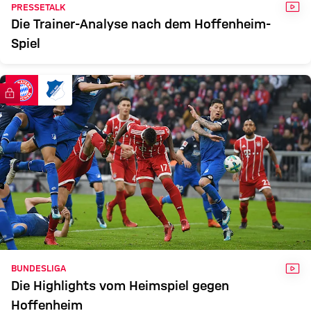
VID
PRESSETALK
Die Trainer-Analyse nach dem Hoffenheim-
Spiel
FC Bayern TV PLUS
VID
BUNDESLIGA
Die Highlights vom Heimspiel gegen
Hoffenheim