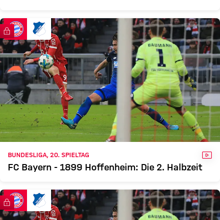
FC Bayern TV PLUS
VID
BUNDESLIGA, 20. SPIELTAG
FC Bayern - 1899 Hoffenheim: Die 2. Halbzeit
FC Bayern TV PLUS