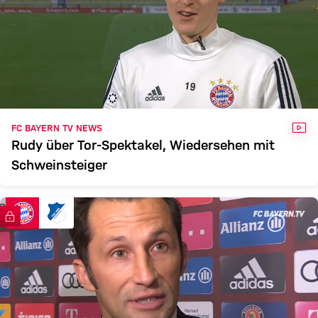
VID
FC BAYERN TV NEWS
Rudy über Tor-Spektakel, Wiedersehen mit
Schweinsteiger
FC Bayern TV PLUS