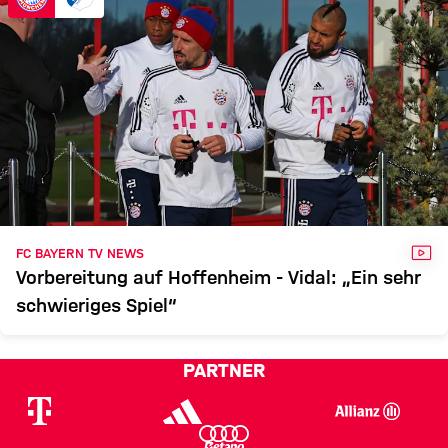
VID
FC BAYERN TV NEWS
Vorbereitung auf Hoffenheim - Vidal: „Ein sehr
schwieriges Spiel“
PARTNER