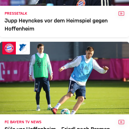
VID
PRESSETALK
Jupp Heynckes vor dem Heimspiel gegen
Hoffenheim
VID
FC BAYERN TV NEWS
Süle vor Hoffenheim – Friedl nach Bremen