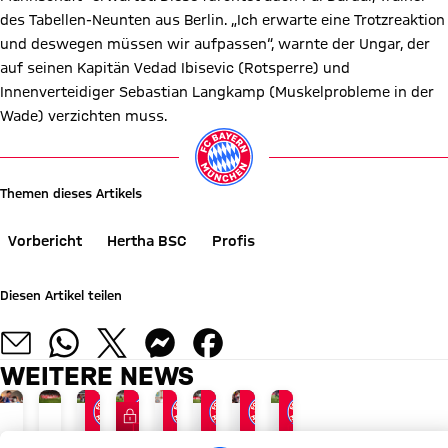
des Tabellen-Neunten aus Berlin. „Ich erwarte eine Trotzreaktion
und deswegen müssen wir aufpassen“, warnte der Ungar, der
auf seinen Kapitän Vedad Ibisevic (Rotsperre) und
Innenverteidiger Sebastian Langkamp (Muskelprobleme in der
Wade) verzichten muss.
Themen dieses Artikels
Vorbericht
Hertha BSC
Profis
Diesen Artikel teilen
WEITERE NEWS
FC Bayern TV PLUS
VIDEO
VIDEO
VIDEO
GALLERIE
JETZT INFORMIEREN
AUDI SUMMER TOUR 2026
ABSCHLUSS DER ASIENTOUR
NACH AUDI FOOTBALL SUMMIT
AUDI FOOTBALL SUMMIT
IM VIDEO
AUDI FOOTBALL SUMMIT
LIVE BEI FC BAYERN TV P
FC
Recap:
FCB
Vincent