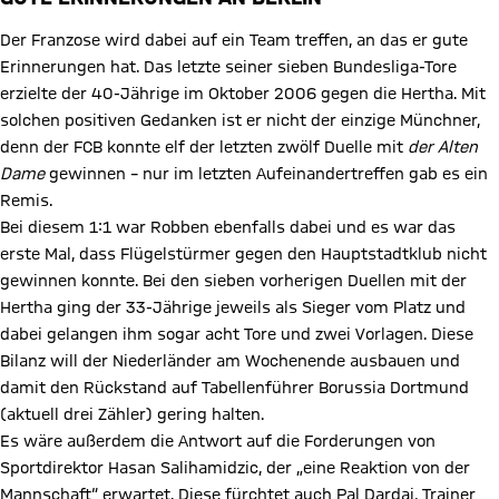
Der Franzose wird dabei auf ein Team treffen, an das er gute
Erinnerungen hat. Das letzte seiner sieben Bundesliga-Tore
erzielte der 40-Jährige im Oktober 2006 gegen die Hertha. Mit
solchen positiven Gedanken ist er nicht der einzige Münchner,
denn der FCB konnte elf der letzten zwölf Duelle mit
der Alten
Dame
gewinnen – nur im letzten Aufeinandertreffen gab es ein
Remis.
Bei diesem 1:1 war Robben ebenfalls dabei und es war das
erste Mal, dass Flügelstürmer gegen den Hauptstadtklub nicht
gewinnen konnte. Bei den sieben vorherigen Duellen mit der
Hertha ging der 33-Jährige jeweils als Sieger vom Platz und
dabei gelangen ihm sogar acht Tore und zwei Vorlagen. Diese
Bilanz will der Niederländer am Wochenende ausbauen und
damit den Rückstand auf Tabellenführer Borussia Dortmund
(aktuell drei Zähler) gering halten.
Es wäre außerdem die Antwort auf die Forderungen von
Sportdirektor Hasan Salihamidzic, der „eine Reaktion von der
Mannschaft“ erwartet. Diese fürchtet auch Pal Dardai, Trainer