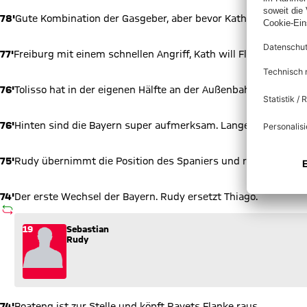
78'
Gute Kombination der Gasgeber, aber bevor Kath zum Abschl
77'
Freiburg mit einem schnellen Angriff, Kath will Flanken, aber 
76'
Tolisso hat in der eigenen Hälfte an der Außenbahn einen ab
76'
Hinten sind die Bayern super aufmerksam. Langer Ball auf Ha
75'
Rudy übernimmt die Position des Spaniers und reiht sich in d
74'
Der erste Wechsel der Bayern. Rudy ersetzt Thiago.
AUSWECHSLUNG
Wechsel: Sebastian Rudy (19) kommt für Thiago (6) ins Spiel
19
Sebastian
Rudy
74'
Boateng ist zur Stelle und köpft Ravets Flanke raus.