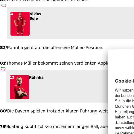
AUSWECHSLUNG
Wechsel: Niklas Süle (4) kommt für Arturo Vidal (23) ins Spie
4
Niklas
Süle
82'
Rafinha geht auf die offensive Müller-Position.
81'
Thomas Müller bekommt seinen verdienten Applaus, für ihn 
AUSWECHSLUNG
Wechsel: Rafinha (13) kommt für Thomas Müller (25) ins Spie
13
Rafinha
80'
Die Bayern spielen trotz der klaren Führung weiter nach vorn
79'
Boateng sucht Tolisso mit einem langen Ball, aber Schwolow p