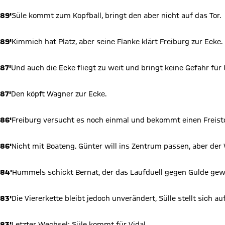
89'
Süle kommt zum Kopfball, bringt den aber nicht auf das Tor.
89'
Kimmich hat Platz, aber seine Flanke klärt Freiburg zur Ecke.
87'
Und auch die Ecke fliegt zu weit und bringt keine Gefahr für 
87'
Den köpft Wagner zur Ecke.
86'
Freiburg versucht es noch einmal und bekommt einen Freist
86'
Nicht mit Boateng. Günter will ins Zentrum passen, aber der
84'
Hummels schickt Bernat, der das Laufduell gegen Gulde gewi
83'
Die Viererkette bleibt jedoch unverändert, Sülle stellt sich au
83'
Letzter Wechsel: Süle kommt für Vidal.