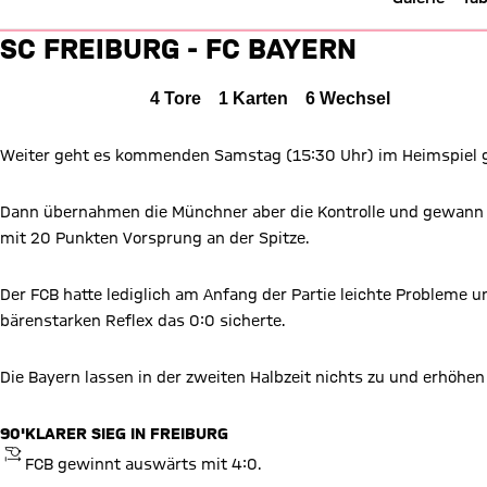
Liveticker: Freiburg vs. FC Bay
SC FREIBURG - FC BAYERN
Sport-Club Freiburg gegen FC Bayern München
0 zu 4
SCF
0 : 4
FCB
Alle Ereignisse
4
Tore
1
Karten
6
Wechsel
0 zu 2 nach Erste Halbzeit
Zwischenergebnis:
(
0:2
)
Weiter geht es kommenden Samstag (15:30 Uhr) im Heimspiel 
Zum Spielbericht
Dann übernahmen die Münchner aber die Kontrolle und gewann a
mit 20 Punkten Vorsprung an der Spitze.
Der FCB hatte lediglich am Anfang der Partie leichte Probleme u
bärenstarken Reflex das 0:0 sicherte.
Die Bayern lassen in der zweiten Halbzeit nichts zu und erhöhe
90'
KLARER SIEG IN FREIBURG
ANPFIFF
FCB gewinnt auswärts mit 4:0.