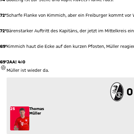
72'
Scharfe Flanke von Kimmich, aber ein Freiburger kommt vor 
72'
Bärenstarker Auftritt des Kapitäns, der jetzt im Mittelkreis
69'
Kimmich haut die Ecke auf den kurzen Pfosten, Müller reagie
69'
JAA! 4:0
TOR
Müller ist wieder da.
0
0
25
Thomas
Müller