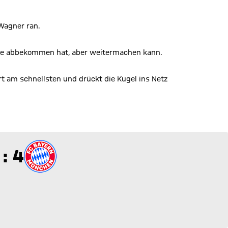
Wagner ran.
 eine abbekommen hat, aber weitermachen kann.
rt am schnellsten und drückt die Kugel ins Netz
 zu 4
 : 4