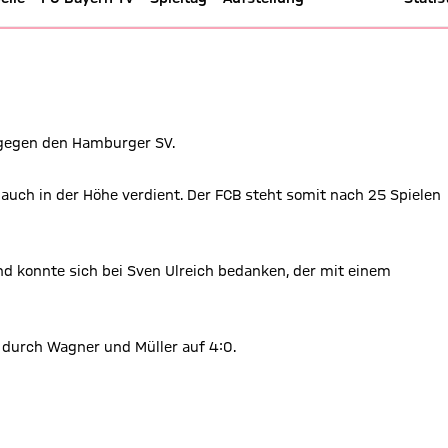
ern - Bundesliga 17/18
gegen den Hamburger SV.
uch in der Höhe verdient. Der FCB steht somit nach 25 Spielen
nd konnte sich bei Sven Ulreich bedanken, der mit einem
n durch Wagner und Müller auf 4:0.