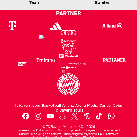
VFB
FCB
Team
Spieler
PARTNER
Zum Spielbericht
fcbayern.com
Basketball
Allianz Arena
Media Center
Jobs
FC Bayern Tours
©
FC Bayern München AG
–
2026
Impressum
Datenschutz
Nutzungsbedingungen
Barrierefreiheit
Kinder- und Jugendschutz
Hinweisgebersystem
FAQ
Kontakt