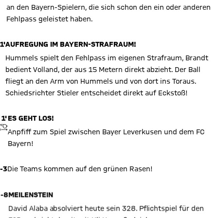
an den Bayern-Spielern, die sich schon den ein oder anderen
Fehlpass geleistet haben.
1'
AUFREGUNG IM BAYERN-STRAFRAUM!
Hummels spielt den Fehlpass im eigenen Strafraum, Brandt
bedient Volland, der aus 15 Metern direkt abzieht. Der Ball
fliegt an den Arm von Hummels und von dort ins Toraus.
Schiedsrichter Stieler entscheidet direkt auf Eckstoß!
1'
ES GEHT LOS!
ANPFIFF
Anpfiff zum Spiel zwischen Bayer Leverkusen und dem FC
Bayern!
-3
Die Teams kommen auf den grünen Rasen!
-8
MEILENSTEIN
David Alaba absolviert heute sein 328. Pflichtspiel für den