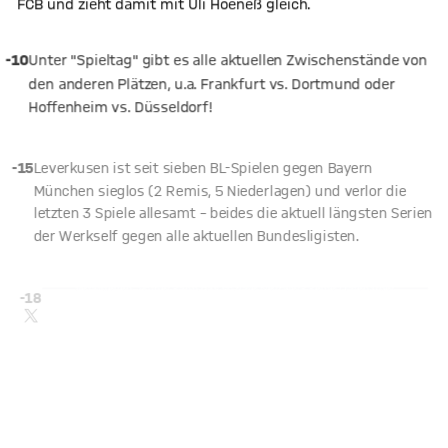
FCB und zieht damit mit Uli Hoeneß gleich.
-10
Unter "Spieltag" gibt es alle aktuellen Zwischenstände von
den anderen Plätzen, u.a. Frankfurt vs. Dortmund oder
Hoffenheim vs. Düsseldorf!
-15
Leverkusen ist seit sieben BL-Spielen gegen Bayern
München sieglos (2 Remis, 5 Niederlagen) und verlor die
letzten 3 Spiele allesamt – beides die aktuell längsten Serien
X Inhalte anzeigen
der Werkself gegen alle aktuellen Bundesligisten.
Mit Klick auf den Button ermöglichen Sie es diesem sozialen
Netzwerk, Ihre Daten (z. B. IP-Adresse) mit Hilfe von Cookies zu
verarbeiten. Vorher kann das soziale Netzwerk keine Daten über
-18
Sie erheben, um Ihnen die Inhalte anzuzeigen. Diese
Einstellung wird für alle Inhalte des sozialen Netzwerks auf
TWITTER-BEITRAG
unserer Website gespeichert und Sie können dies jederzeit in
der
Cookie-Einwilligungslösung
ändern.
Details:
Datenschutzerklärung
-22
SICHERER ERGEBNISTIPP?
Das richtige Ergebnis exakt vorauszusagen ist die große
Kunst bei allen Tippspielen. Für das Spiel gegen Leverkusen
könnte ein Blick in die nahe Vergangenheit helfen. Die
letzten drei Duelle entschied der FCB allesamt mit 3:1 für