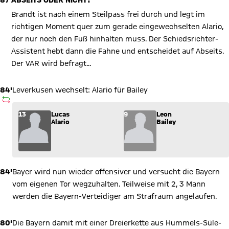
87'
ABSEITS ODER NICHT?
Brandt ist nach einem Steilpass frei durch und legt im
richtigen Moment quer zum gerade eingewechselten Alario,
der nur noch den Fuß hinhalten muss. Der Schiedsrichter-
Assistent hebt dann die Fahne und entscheidet auf Abseits.
Der VAR wird befragt...
84'
Leverkusen wechselt: Alario für Bailey
AUSWECHSLUNG
Wechsel: Lucas Alario (13) kommt für Leon Bailey (9) ins Spie
13
Lucas
9
Leon
Alario
Bailey
84'
Bayer wird nun wieder offensiver und versucht die Bayern
vom eigenen Tor wegzuhalten. Teilweise mit 2, 3 Mann
werden die Bayern-Verteidiger am Strafraum angelaufen.
80'
Die Bayern damit mit einer Dreierkette aus Hummels-Süle-