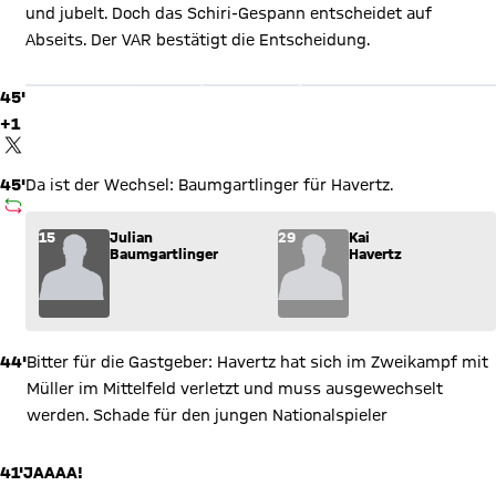
und jubelt. Doch das Schiri-Gespann entscheidet auf
X Inhalte anzeigen
Abseits. Der VAR bestätigt die Entscheidung.
Mit Klick auf den Button ermöglichen Sie es diesem sozialen
Netzwerk, Ihre Daten (z. B. IP-Adresse) mit Hilfe von Cookies zu
verarbeiten. Vorher kann das soziale Netzwerk keine Daten über
45'
Sie erheben, um Ihnen die Inhalte anzuzeigen. Diese Einstellung
wird für alle Inhalte des sozialen Netzwerks auf unserer Website
+1
gespeichert und Sie können dies jederzeit in der
Cookie-
TWITTER-BEITRAG
Einwilligungslösung
ändern. Details:
Datenschutzerklärung
45'
Da ist der Wechsel: Baumgartlinger für Havertz.
AUSWECHSLUNG
Wechsel: Julian Baumgartlinger (15) kommt für Kai Havertz (2
15
Julian
29
Kai
Baumgartlinger
Havertz
44'
Bitter für die Gastgeber: Havertz hat sich im Zweikampf mit
Müller im Mittelfeld verletzt und muss ausgewechselt
werden. Schade für den jungen Nationalspieler
41'
JAAAA!