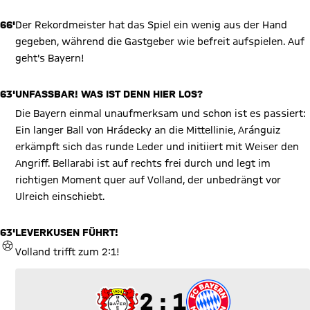
66'
Der Rekordmeister hat das Spiel ein wenig aus der Hand
gegeben, während die Gastgeber wie befreit aufspielen. Auf
geht's Bayern!
63'
UNFASSBAR! WAS IST DENN HIER LOS?
Die Bayern einmal unaufmerksam und schon ist es passiert:
Ein langer Ball von Hrádecky an die Mittellinie, Aránguiz
erkämpft sich das runde Leder und initiiert mit Weiser den
Angriff. Bellarabi ist auf rechts frei durch und legt im
richtigen Moment quer auf Volland, der unbedrängt vor
Ulreich einschiebt.
63'
LEVERKUSEN FÜHRT!
TOR
Volland trifft zum 2:1!
2 zu 1
2 : 1