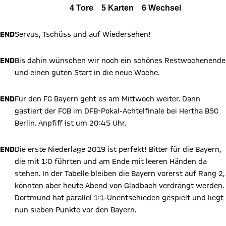
Alle Ereignisse
4
Tore
5
Karten
6
Wechsel
Zum Spielbericht
END
Servus, Tschüss und auf Wiedersehen!
END
Bis dahin wünschen wir noch ein schönes Restwochenende
und einen guten Start in die neue Woche.
END
Für den FC Bayern geht es am Mittwoch weiter. Dann
gastiert der FCB im DFB-Pokal-Achtelfinale bei Hertha BSC
Berlin. Anpfiff ist um 20:45 Uhr.
END
Die erste Niederlage 2019 ist perfekt! Bitter für die Bayern,
die mit 1:0 führten und am Ende mit leeren Händen da
stehen. In der Tabelle bleiben die Bayern vorerst auf Rang 2,
könnten aber heute Abend von Gladbach verdrängt werden.
Dortmund hat parallel 1:1-Unentschieden gespielt und liegt
X Inhalte anzeigen
nun sieben Punkte vor den Bayern.
Mit Klick auf den Button ermöglichen Sie es diesem sozialen
Netzwerk, Ihre Daten (z. B. IP-Adresse) mit Hilfe von Cookies zu