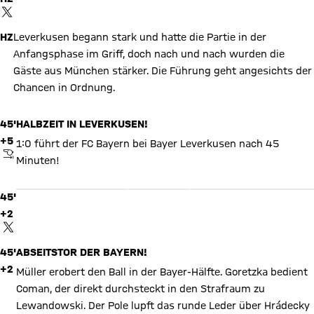
Sie erheben, um Ihnen die Inhalte anzuzeigen. Diese Einstellung
wird für alle Inhalte des sozialen Netzwerks auf unserer Website
TWITTER-BEITRAG
gespeichert und Sie können dies jederzeit in der
Cookie-
Einwilligungslösung
ändern. Details:
Datenschutzerklärung
HZ
Leverkusen begann stark und hatte die Partie in der
Anfangsphase im Griff, doch nach und nach wurden die
Gäste aus München stärker. Die Führung geht angesichts der
Chancen in Ordnung.
45'
HALBZEIT IN LEVERKUSEN!
+5
1:0 führt der FC Bayern bei Bayer Leverkusen nach 45
X Inhalte anzeigen
ABPFIFF
Minuten!
Mit Klick auf den Button ermöglichen Sie es diesem sozialen
Netzwerk, Ihre Daten (z. B. IP-Adresse) mit Hilfe von Cookies zu
verarbeiten. Vorher kann das soziale Netzwerk keine Daten über
45'
Sie erheben, um Ihnen die Inhalte anzuzeigen. Diese Einstellung
wird für alle Inhalte des sozialen Netzwerks auf unserer Website
+2
gespeichert und Sie können dies jederzeit in der
Cookie-
TWITTER-BEITRAG
Einwilligungslösung
ändern. Details:
Datenschutzerklärung
45'
ABSEITSTOR DER BAYERN!
+2
Müller erobert den Ball in der Bayer-Hälfte. Goretzka bedient
Coman, der direkt durchsteckt in den Strafraum zu
Lewandowski. Der Pole lupft das runde Leder über Hrádecky