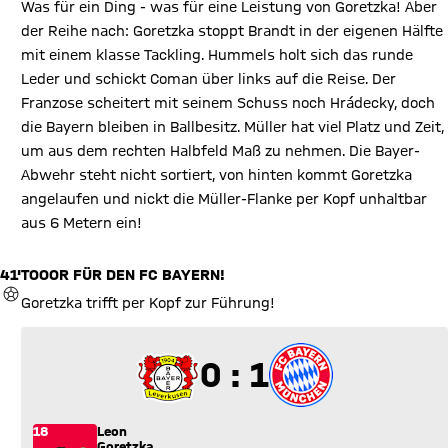
Was für ein Ding - was für eine Leistung von Goretzka! Aber
der Reihe nach: Goretzka stoppt Brandt in der eigenen Hälfte
mit einem klasse Tackling. Hummels holt sich das runde
Leder und schickt Coman über links auf die Reise. Der
Franzose scheitert mit seinem Schuss noch Hrádecky, doch
die Bayern bleiben in Ballbesitz. Müller hat viel Platz und Zeit,
um aus dem rechten Halbfeld Maß zu nehmen. Die Bayer-
Abwehr steht nicht sortiert, von hinten kommt Goretzka
angelaufen und nickt die Müller-Flanke per Kopf unhaltbar
aus 6 Metern ein!
41'
TOOOR FÜR DEN FC BAYERN!
TOR
Goretzka trifft per Kopf zur Führung!
0 zu 1
0 : 1
18
Leon
Goretzka