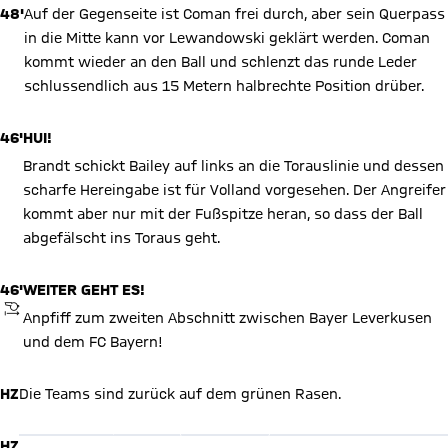
48'
Auf der Gegenseite ist Coman frei durch, aber sein Querpass
in die Mitte kann vor Lewandowski geklärt werden. Coman
kommt wieder an den Ball und schlenzt das runde Leder
schlussendlich aus 15 Metern halbrechte Position drüber.
46'
HUI!
Brandt schickt Bailey auf links an die Torauslinie und dessen
scharfe Hereingabe ist für Volland vorgesehen. Der Angreifer
kommt aber nur mit der Fußspitze heran, so dass der Ball
abgefälscht ins Toraus geht.
46'
WEITER GEHT ES!
ANPFIFF
Anpfiff zum zweiten Abschnitt zwischen Bayer Leverkusen
und dem FC Bayern!
X Inhalte anzeigen
HZ
Die Teams sind zurück auf dem grünen Rasen.
Mit Klick auf den Button ermöglichen Sie es diesem sozialen
Netzwerk, Ihre Daten (z. B. IP-Adresse) mit Hilfe von Cookies zu
verarbeiten. Vorher kann das soziale Netzwerk keine Daten über
HZ