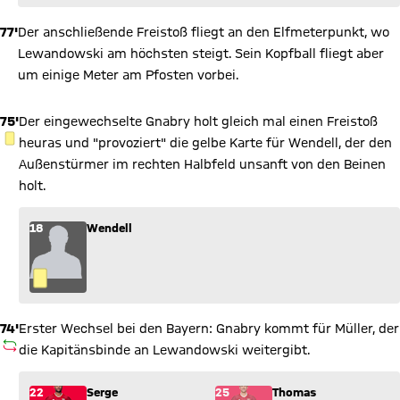
77'
Der anschließende Freistoß fliegt an den Elfmeterpunkt, wo
Lewandowski am höchsten steigt. Sein Kopfball fliegt aber
um einige Meter am Pfosten vorbei.
75'
Der eingewechselte Gnabry holt gleich mal einen Freistoß
GELBE KARTE
heuras und "provoziert" die gelbe Karte für Wendell, der den
Außenstürmer im rechten Halbfeld unsanft von den Beinen
holt.
18
Wendell
74'
Erster Wechsel bei den Bayern: Gnabry kommt für Müller, der
AUSWECHSLUNG
die Kapitänsbinde an Lewandowski weitergibt.
Wechsel: Serge Gnabry (22) kommt für Thomas Müller (25) in
22
Serge
25
Thomas