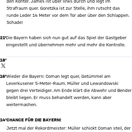
den Konter. James ist über links durch und legt im
Strafraum quer. Goretzka ist zur Stelle, ihm rutscht das
runde Leder 14 Meter vor dem Tor aber über den Schlappen.
Schade!
21'
Die Bayern haben sich nun gut auf das Spiel der Gastgeber
X Inhalte anzeigen
eingestellt und übernehmen mehr und mehr die Kontrolle.
Mit Klick auf den Button ermöglichen Sie es diesem sozialen
Netzwerk, Ihre Daten (z. B. IP-Adresse) mit Hilfe von Cookies zu
verarbeiten. Vorher kann das soziale Netzwerk keine Daten über
18'
Sie erheben, um Ihnen die Inhalte anzuzeigen. Diese Einstellung
wird für alle Inhalte des sozialen Netzwerks auf unserer Website
TWITTER-BEITRAG
gespeichert und Sie können dies jederzeit in der
Cookie-
Einwilligungslösung
ändern. Details:
Datenschutzerklärung
16'
Wieder die Bayern: Coman legt quer, Getümmel am
Leverkusener 5-Meter-Raum. Müller und Lewandowski
gegen drei Verteidiger. Am Ende klärt die Abwehr und Bender
bleibt liegen. Er muss behandelt werden, kann aber
weitermachen.
14'
CHANCE FÜR DIE BAYERN!
Jetzt mal der Rekordmeister: Müller schickt Coman steil, der