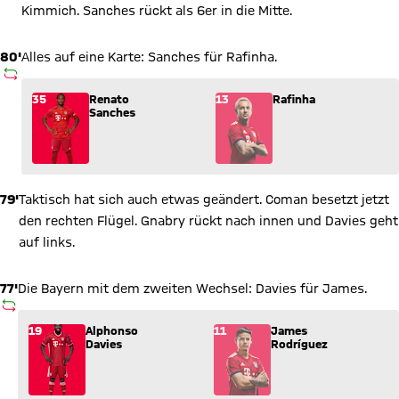
Kimmich. Sanches rückt als 6er in die Mitte.
80'
Alles auf eine Karte: Sanches für Rafinha.
AUSWECHSLUNG
Wechsel: Renato Sanches (35) kommt für Rafinha (13) ins Sp
35
Renato
13
Rafinha
Sanches
79'
Taktisch hat sich auch etwas geändert. Coman besetzt jetzt
den rechten Flügel. Gnabry rückt nach innen und Davies geht
auf links.
77'
Die Bayern mit dem zweiten Wechsel: Davies für James.
AUSWECHSLUNG
Wechsel: Alphonso Davies (19) kommt für James Rodríguez (11
19
Alphonso
11
James
Davies
Rodríguez