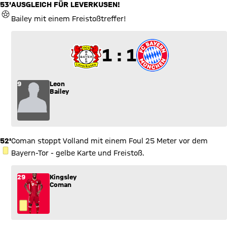
53'
AUSGLEICH FÜR LEVERKUSEN!
TOR
Bailey mit einem Freistoßtreffer!
1 zu 1
1 : 1
9
Leon
Bailey
52'
Coman stoppt Volland mit einem Foul 25 Meter vor dem
GELBE KARTE
Bayern-Tor - gelbe Karte und Freistoß.
29
Kingsley
Coman