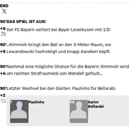
verarbeiten. Vorher kann das soziale Netzwerk keine Daten
END
über Sie erheben, um Ihnen die Inhalte anzuzeigen. Diese
Einstellung wird für alle Inhalte des sozialen Netzwerks auf
TWITTER-BEITRAG
unserer Website gespeichert und Sie können dies jederzeit in
der
Cookie-Einwilligungslösung
ändern.
Details:
Datenschutzerklärung
90'
DAS SPIEL IST AUS!
+6
Der FC Bayern verliert bei Bayer Leverkusen mit 1:3!
ANPFIFF
90'
...Kimmich bringt den Ball an den 5-Meter-Raum, wo
+5
Lewandowski hochsteigt und knapp daneben köpft.
90'
Nochmal eine mögliche Chance für die Bayern: Kimmich wird
+4
am rechten Strafraumeck von Wendell gefoult...
90'
Letzter Wechsel bei den Gästen: Paulinho für Bellarabi.
+2
AUSWECHSLUNG
Wechsel: Paulinho (7) kommt für Karim Bellarabi (38) ins Spi
7
Paulinho
38
Karim
Bellarabi