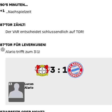
90'
5 MINUTEN...
+1
...Nachspielzeit
87'
TOR ZÄHLT!
Der VAR entscheidet schlussendlich auf TOR!
87'
TOR FÜR LEVERKUSEN!
TOR
Alario trifft zum 3:1!
3 zu 1
3 : 1
13
Lucas
Alario