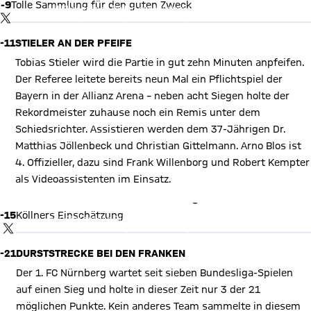
-9
Tolle Sammlung für den guten Zweck
Mit Klick auf den Button ermöglichen Sie es diesem sozialen
Netzwerk, Ihre Daten (z. B. IP-Adresse) mit Hilfe von Cookies zu
TWITTER-BEITRAG
verarbeiten. Vorher kann das soziale Netzwerk keine Daten über
Sie erheben, um Ihnen die Inhalte anzuzeigen. Diese Einstellung
-11
STIELER AN DER PFEIFE
wird für alle Inhalte des sozialen Netzwerks auf unserer Website
gespeichert und Sie können dies jederzeit in der
Cookie-
Einwilligungslösung
ändern. Details:
Datenschutzerklärung
Tobias Stieler wird die Partie in gut zehn Minuten anpfeifen.
Der Referee leitete bereits neun Mal ein Pflichtspiel der
Bayern in der Allianz Arena – neben acht Siegen holte der
Rekordmeister zuhause noch ein Remis unter dem
Schiedsrichter. Assistieren werden dem 37-Jährigen Dr.
Matthias Jöllenbeck und Christian Gittelmann. Arno Blos ist
4. Offizieller, dazu sind Frank Willenborg und Robert Kempter
als Videoassistenten im Einsatz.
X Inhalte anzeigen
-15
Köllners Einschätzung
Mit Klick auf den Button ermöglichen Sie es diesem sozialen
Netzwerk, Ihre Daten (z. B. IP-Adresse) mit Hilfe von Cookies zu
TWITTER-BEITRAG
verarbeiten. Vorher kann das soziale Netzwerk keine Daten über
Sie erheben, um Ihnen die Inhalte anzuzeigen. Diese Einstellung
-21
DURSTSTRECKE BEI DEN FRANKEN
wird für alle Inhalte des sozialen Netzwerks auf unserer Website
gespeichert und Sie können dies jederzeit in der
Cookie-
Einwilligungslösung
ändern. Details:
Datenschutzerklärung
Der 1. FC Nürnberg wartet seit sieben Bundesliga-Spielen
auf einen Sieg und holte in dieser Zeit nur 3 der 21
möglichen Punkte. Kein anderes Team sammelte in diesem