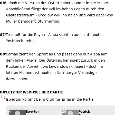
88'
...doch der Versuch des Österreichers landet in der Mauer.
Anschließend fliegt der Ball im hohen Bogen durch den
Gästestrafraum - Bredlow will ihn holen und wird dabei von
Müller behindert. Stürmerfoul.
87'
Freistoß für die Bayern. Alaba steht in aussichtsreicher
Position bereit...
86'
Coman zieht den Sprint an und passt dann auf Alaba auf
dem linken Flügel. Der Österreicher spielt zurück in den
Rücken der Abwehr, wo Lewandowski lauert - doch im
letzten Moment ist noch ein Nürnberger Verteidiger
dazwischen.
84'
LETZTER WECHSEL DER PARTIE
AUSWECHSLUNG
Ewerton kommt beim Club für Erras in die Partie.
Wechsel: Ewerton (4) kommt für Patrick Erras (29) ins Spiel.
4
Ewerton
29
Patrick