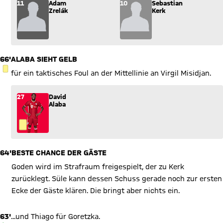
Wechsel: Adam Zrelák (11) kommt für Sebastian Kerk (10) ins
11
Adam
10
Sebastian
Zrelák
Kerk
66'
ALABA SIEHT GELB
GELBE KARTE
für ein taktisches Foul an der Mittellinie an Virgil Misidjan.
27
David
Alaba
64'
BESTE CHANCE DER GÄSTE
Goden wird im Strafraum freigespielt, der zu Kerk
zurücklegt. Süle kann dessen Schuss gerade noch zur ersten
Ecke der Gäste klären. Die bringt aber nichts ein.
63'
...und Thiago für Goretzka.