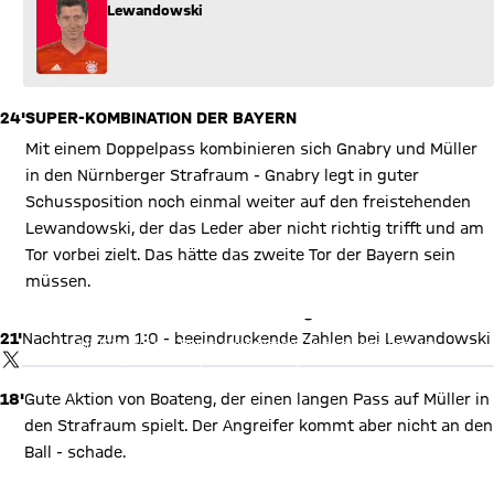
Lewandowski
24'
SUPER-KOMBINATION DER BAYERN
Mit einem Doppelpass kombinieren sich Gnabry und Müller
in den Nürnberger Strafraum - Gnabry legt in guter
Schussposition noch einmal weiter auf den freistehenden
Lewandowski, der das Leder aber nicht richtig trifft und am
Tor vorbei zielt. Das hätte das zweite Tor der Bayern sein
müssen.
X Inhalte anzeigen
21'
Nachtrag zum 1:0 - beeindruckende Zahlen bei Lewandowski
Mit Klick auf den Button ermöglichen Sie es diesem sozialen
Netzwerk, Ihre Daten (z. B. IP-Adresse) mit Hilfe von Cookies zu
TWITTER-BEITRAG
verarbeiten. Vorher kann das soziale Netzwerk keine Daten über
Sie erheben, um Ihnen die Inhalte anzuzeigen. Diese Einstellung
18'
Gute Aktion von Boateng, der einen langen Pass auf Müller in
wird für alle Inhalte des sozialen Netzwerks auf unserer Website
gespeichert und Sie können dies jederzeit in der
Cookie-
den Strafraum spielt. Der Angreifer kommt aber nicht an den
Einwilligungslösung
ändern. Details:
Datenschutzerklärung
Ball - schade.