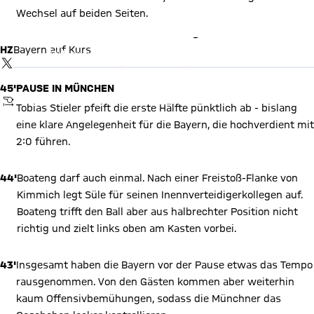
Wechsel auf beiden Seiten.
X Inhalte anzeigen
HZ
Bayern auf Kurs
Mit Klick auf den Button ermöglichen Sie es diesem sozialen
Netzwerk, Ihre Daten (z. B. IP-Adresse) mit Hilfe von Cookies zu
TWITTER-BEITRAG
verarbeiten. Vorher kann das soziale Netzwerk keine Daten über
Sie erheben, um Ihnen die Inhalte anzuzeigen. Diese Einstellung
45'
PAUSE IN MÜNCHEN
wird für alle Inhalte des sozialen Netzwerks auf unserer Website
gespeichert und Sie können dies jederzeit in der
Cookie-
ANPFIFF
Einwilligungslösung
ändern. Details:
Datenschutzerklärung
Tobias Stieler pfeift die erste Hälfte pünktlich ab - bislang
eine klare Angelegenheit für die Bayern, die hochverdient mit
2:0 führen.
44'
Boateng darf auch einmal. Nach einer Freistoß-Flanke von
Kimmich legt Süle für seinen Inennverteidigerkollegen auf.
Boateng trifft den Ball aber aus halbrechter Position nicht
richtig und zielt links oben am Kasten vorbei.
43'
Insgesamt haben die Bayern vor der Pause etwas das Tempo
rausgenommen. Von den Gästen kommen aber weiterhin
kaum Offensivbemühungen, sodass die Münchner das