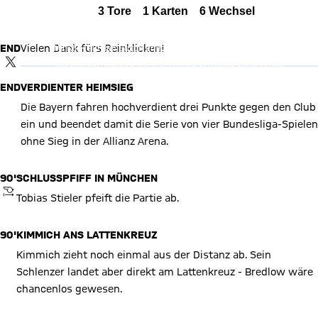
Alle Ereignisse
3
Tore
1
Karten
6
Wechsel
X Inhalte anzeigen
Zum Spielbericht
Mit Klick auf den Button ermöglichen Sie es diesem sozialen
END
Vielen Dank fürs Reinklicken!
Netzwerk, Ihre Daten (z. B. IP-Adresse) mit Hilfe von Cookies zu
TWITTER-BEITRAG
verarbeiten. Vorher kann das soziale Netzwerk keine Daten
über Sie erheben, um Ihnen die Inhalte anzuzeigen. Diese
Einstellung wird für alle Inhalte des sozialen Netzwerks auf
END
VERDIENTER HEIMSIEG
unserer Website gespeichert und Sie können dies jederzeit in
der
Cookie-Einwilligungslösung
ändern.
Die Bayern fahren hochverdient drei Punkte gegen den Club
Details:
Datenschutzerklärung
ein und beendet damit die Serie von vier Bundesliga-Spielen
ohne Sieg in der Allianz Arena.
90'
SCHLUSSPFIFF IN MÜNCHEN
ANPFIFF
Tobias Stieler pfeift die Partie ab.
90'
KIMMICH ANS LATTENKREUZ
Kimmich zieht noch einmal aus der Distanz ab. Sein
Schlenzer landet aber direkt am Lattenkreuz - Bredlow wäre
chancenlos gewesen.