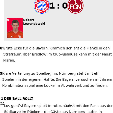
1 zu 0
1 : 0
9
Robert
Lewandowski
6'
Erste Ecke für die Bayern. Kimmich schlägt die Flanke in den
Strafraum, aber Bredlow im Club-Gehäuse kann mit der Faust
klären.
3
Klare Verteilung zu Spielbeginn: Nürnberg steht mit elf
Spielern in der eigenen Hälfte. Die Bayern versuchen mit ihrem
Kombinationsspiel eine Lücke im Abwehrverbund zu finden.
1
DER BALL ROLLT
ANPFIFF
Los geht’s! Bayern spielt in rot zunächst mit den Fans aus der
Südkurve im Rücken – die Gäste aus Nürnberg laufen in