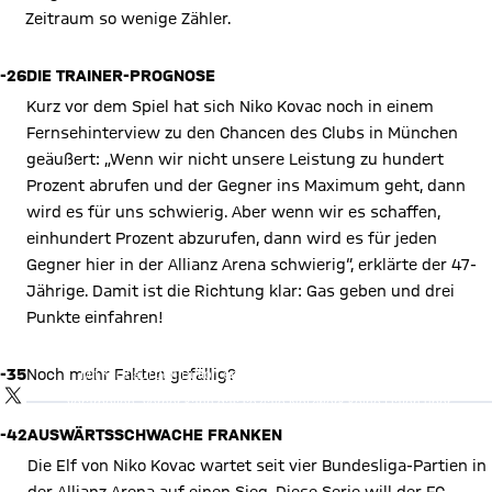
Zeitraum so wenige Zähler.
-26
DIE TRAINER-PROGNOSE
Kurz vor dem Spiel hat sich Niko Kovac noch in einem
Fernsehinterview zu den Chancen des Clubs in München
geäußert: „Wenn wir nicht unsere Leistung zu hundert
Prozent abrufen und der Gegner ins Maximum geht, dann
wird es für uns schwierig. Aber wenn wir es schaffen,
einhundert Prozent abzurufen, dann wird es für jeden
Gegner hier in der Allianz Arena schwierig“, erklärte der 47-
Jährige. Damit ist die Richtung klar: Gas geben und drei
Punkte einfahren!
X Inhalte anzeigen
Mit Klick auf den Button ermöglichen Sie es diesem sozialen
-35
Noch mehr Fakten gefällig?
Netzwerk, Ihre Daten (z. B. IP-Adresse) mit Hilfe von Cookies zu
TWITTER-BEITRAG
verarbeiten. Vorher kann das soziale Netzwerk keine Daten über
Sie erheben, um Ihnen die Inhalte anzuzeigen. Diese
Einstellung wird für alle Inhalte des sozialen Netzwerks auf
-42
AUSWÄRTSSCHWACHE FRANKEN
unserer Website gespeichert und Sie können dies jederzeit in
der
Cookie-Einwilligungslösung
ändern.
Die Elf von Niko Kovac wartet seit vier Bundesliga-Partien in
Details:
Datenschutzerklärung