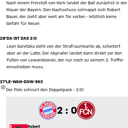
Nach einem Freistoß von Kerk landet der Ball zunächst in der
Mauer der Bayern. Den Nachschuss schnappt sich Robert
Bauer, der zieht aber weit am Tor vorbei - letztlich keine
Gefahr für Neuer.
28'
DA IST DAS 2:0
Leon Goretzka zieht von der Strafraumkante ab, scheitert
aber an der Latte. Der Abpraller landet dann direkt vor den
Füßen von Lewandowski, der nur noch zu seinem 2. Treffer
einschieben muss.
27'
LE-WAN-DOW-SKI!
TOR
Der Pole schnürt den Doppelpack - 2:0!
2 zu 0
2 : 0
9
Robert