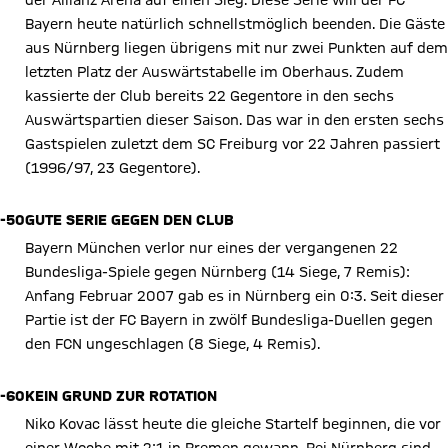
der Allianz Arena auf einen Sieg. Diese Serie will der FC
Bayern heute natürlich schnellstmöglich beenden. Die Gäste
aus Nürnberg liegen übrigens mit nur zwei Punkten auf dem
letzten Platz der Auswärtstabelle im Oberhaus. Zudem
kassierte der Club bereits 22 Gegentore in den sechs
Auswärtspartien dieser Saison. Das war in den ersten sechs
Gastspielen zuletzt dem SC Freiburg vor 22 Jahren passiert
(1996/97, 23 Gegentore).
-50
GUTE SERIE GEGEN DEN CLUB
Bayern München verlor nur eines der vergangenen 22
Bundesliga-Spiele gegen Nürnberg (14 Siege, 7 Remis):
Anfang Februar 2007 gab es in Nürnberg ein 0:3. Seit dieser
Partie ist der FC Bayern in zwölf Bundesliga-Duellen gegen
den FCN ungeschlagen (8 Siege, 4 Remis).
-60
KEIN GRUND ZUR ROTATION
Niko Kovac lässt heute die gleiche Startelf beginnen, die vor