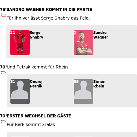
75'
SANDRO WAGNER KOMMT IN DIE PARTIE
AUSWECHSLUNG
Für ihn verlässt Serge Gnabry das Feld.
Wechsel: Serge Gnabry (22) kommt für Sandro Wagner (2) ins
22
Serge
2
Sandro
Gnabry
Wagner
70'
Und Petrak kommt für Rhein
AUSWECHSLUNG
Wechsel: Ondrej Petrák (31) kommt für Simon Rhein (38) ins 
31
Ondrej
38
Simon
Petrák
Rhein
70'
ERSTER WECHSEL DER GÄSTE
AUSWECHSLUNG
Für Kerk kommt Zrelak