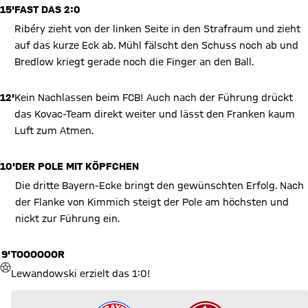
15'
FAST DAS 2:0
Ribéry zieht von der linken Seite in den Strafraum und zieht
auf das kurze Eck ab. Mühl fälscht den Schuss noch ab und
Bredlow kriegt gerade noch die Finger an den Ball.
12'
Kein Nachlassen beim FCB! Auch nach der Führung drückt
das Kovac-Team direkt weiter und lässt den Franken kaum
Luft zum Atmen.
10'
DER POLE MIT KÖPFCHEN
Die dritte Bayern-Ecke bringt den gewünschten Erfolg. Nach
der Flanke von Kimmich steigt der Pole am höchsten und
nickt zur Führung ein.
9'
TOOOOOOR
TOR
Lewandowski erzielt das 1:0!