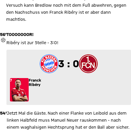
Versuch kann Bredlow noch mit dem Fuß abwehren, gegen
den Nachschuss von Franck Ribéry ist er aber dann
machtlos.
56'
TOOOOOOOR!
TOR
Ribéry ist zur Stelle - 3:0!
3 zu 0
3 : 0
7
Franck
Ribéry
54'
Jetzt Mal die Gäste. Nach einer Flanke von Leibold aus dem
linken Halbfeld muss Manuel Neuer rauskommen - nach
einem waghalsigen Hechtsprung hat er den Ball aber sicher.