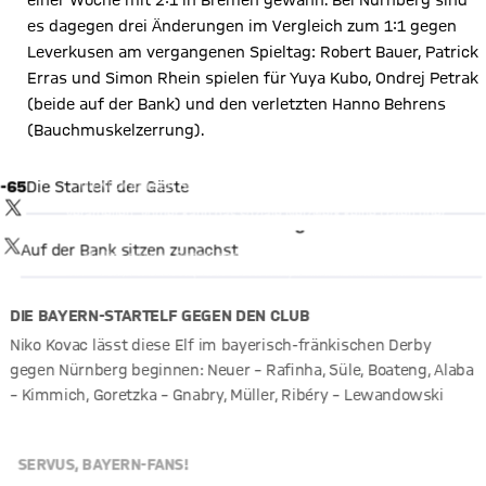
einer Woche mit 2:1 in Bremen gewann. Bei Nürnberg sind
es dagegen drei Änderungen im Vergleich zum 1:1 gegen
Leverkusen am vergangenen Spieltag: Robert Bauer, Patrick
Erras und Simon Rhein spielen für Yuya Kubo, Ondrej Petrak
(beide auf der Bank) und den verletzten Hanno Behrens
(Bauchmuskelzerrung).
X Inhalte anzeigen
Mit Klick auf den Button ermöglichen Sie es diesem sozialen
-65
Die Startelf der Gäste
Netzwerk, Ihre Daten (z. B. IP-Adresse) mit Hilfe von Cookies zu
TWITTER-BEITRAG
verarbeiten. Vorher kann das soziale Netzwerk keine Daten über
X Inhalte anzeigen
Sie erheben, um Ihnen die Inhalte anzuzeigen. Diese
Einstellung wird für alle Inhalte des sozialen Netzwerks auf
TWITTER-BEITRAG
Auf der Bank sitzen zunächst
Mit Klick auf den Button ermöglichen Sie es diesem sozialen
unserer Website gespeichert und Sie können dies jederzeit in
Netzwerk, Ihre Daten (z. B. IP-Adresse) mit Hilfe von Cookies zu
der
Cookie-Einwilligungslösung
ändern.
verarbeiten. Vorher kann das soziale Netzwerk keine Daten über
Details:
Datenschutzerklärung
Sie erheben, um Ihnen die Inhalte anzuzeigen. Diese Einstellung
DIE BAYERN-STARTELF GEGEN DEN CLUB
wird für alle Inhalte des sozialen Netzwerks auf unserer Website
gespeichert und Sie können dies jederzeit in der
Cookie-
Niko Kovac lässt diese Elf im bayerisch-fränkischen Derby
Einwilligungslösung
ändern. Details:
Datenschutzerklärung
gegen Nürnberg beginnen: Neuer – Rafinha, Süle, Boateng, Alaba
– Kimmich, Goretzka – Gnabry, Müller, Ribéry – Lewandowski
SERVUS, BAYERN-FANS!
Derby-Zeit! Die Bayern empfangen am Samstagnachmittag den