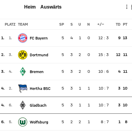
FCB
FCA
Gesamt
Heim
Auswärts
⋮
Zum Spielbericht
PLATZ
TEAM
SP
S
U
N
+/-
TD
PT
1.
1.
5
4
1
0
12
:
3
9
13
FC Bayern
Es findet kein Spiel statt
Aktuell Platz 1, letzte Woche Platz 1
2.
3.
5
3
2
0
15
:
3
12
11
Dortmund
Es findet kein Spiel statt
Aktuell Platz 2, letzte Woche Platz 3
3.
4.
5
3
2
0
10
:
6
4
11
Bremen
Es findet kein Spiel statt
Aktuell Platz 3, letzte Woche Platz 4
4.
2.
5
3
1
1
10
:
7
3
10
Hertha BSC
Es findet kein Spiel statt
Aktuell Platz 4, letzte Woche Platz 2
4.
6.
5
3
1
1
10
:
7
3
10
Gladbach
Es findet kein Spiel statt
Aktuell Platz 4, letzte Woche Platz 6
6.
5.
5
2
2
1
8
:
7
1
8
Wolfsburg
Es findet kein Spiel statt
Aktuell Platz 6, letzte Woche Platz 5