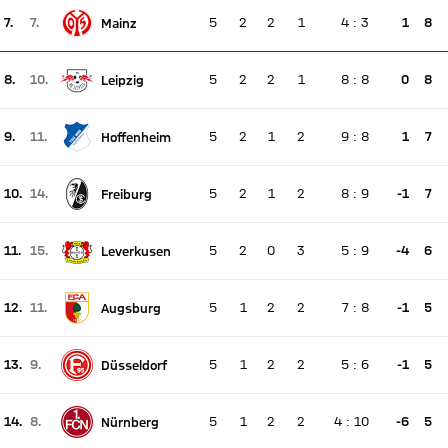
7.
7.
5
2
2
1
4
:
3
1
8
Mainz
Es findet kein Spiel statt
Aktuell Platz 7, letzte Woche Platz 7
8.
10.
5
2
2
1
8
:
8
0
8
Leipzig
Es findet kein Spiel statt
Aktuell Platz 8, letzte Woche Platz 10
9.
11.
5
2
1
2
9
:
8
1
7
Hoffenheim
Es findet kein Spiel statt
Aktuell Platz 9, letzte Woche Platz 11
10.
14.
5
2
1
2
8
:
9
-1
7
Freiburg
Es findet kein Spiel statt
Aktuell Platz 10, letzte Woche Platz 14
11.
15.
5
2
0
3
5
:
9
-4
6
Leverkusen
Es findet kein Spiel statt
Aktuell Platz 11, letzte Woche Platz 15
12.
11.
5
1
2
2
7
:
8
-1
5
Augsburg
Es findet kein Spiel statt
Aktuell Platz 12, letzte Woche Platz 11
13.
9.
5
1
2
2
5
:
6
-1
5
Düsseldorf
Es findet kein Spiel statt
Aktuell Platz 13, letzte Woche Platz 9
14.
8.
5
1
2
2
4
:
10
-6
5
Nürnberg
Es findet kein Spiel statt
Aktuell Platz 14, letzte Woche Platz 8