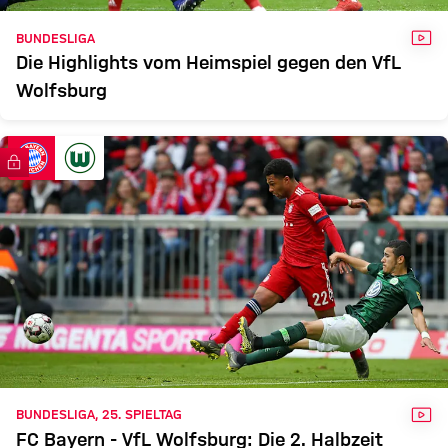
VID
BUNDESLIGA
Die Highlights vom Heimspiel gegen den VfL
Wolfsburg
FC Bayern TV PLUS
VID
BUNDESLIGA, 25. SPIELTAG
FC Bayern - VfL Wolfsburg: Die 2. Halbzeit