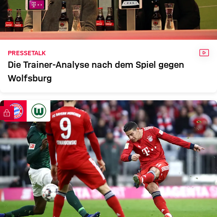
VID
PRESSETALK
Die Trainer-Analyse nach dem Spiel gegen
Wolfsburg
FC Bayern TV PLUS