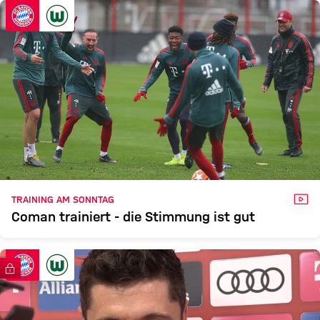
FCB
WOLFSBURG
Zum Spielbericht
VID
TRAINING AM SONNTAG
Coman trainiert - die Stimmung ist gut
FC Bayern TV PLUS