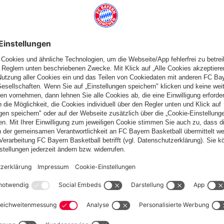
ie
wandowski
in Spielminute 54'
in Spielminute 64'
Wechsel
Harit für Santo
in Spielminute 65'
Wechsel
Burgstaller 
65'
73'
HARIT
SANTO
BURGSTALLER
UTH
W
WECHSEL
WECHSEL
elle
FC Bayern TV
Spieltag
Aufstellung
Liveticker
Statis