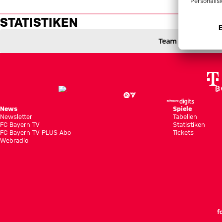
Statistiken: Schalke vs. FC Ba
STATISTIKEN
FC Schalke 04 gegen FC Bayern München
0 zu 2
0 : 2
Team
0 zu 1 nach Erste Halbzeit
Zwischenergebnis:
(
0:1
)
S04
FCB
Zum Spielbericht
News
Spiele
Newsletter
Tabellen
FC Bayern TV
Statistiken
FC Bayern TV PLUS Abo
Tickets
Webradio
f