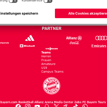
yern - Bundesliga 18/19
PARTNER
Teams
Herren
Frauen
Amateure
U19
Campus Teams
cbayern.com
Basketball
Allianz Arena
Media Center
Jobs
FC Bayern Tours