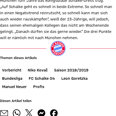
München fünf Jahre das königsblaue Schalke-Dress trug.
„Auf Schalke geht es schnell in beide Extreme. So schnell man
in einen Negativtrend reinrutscht, so schnell kann man sich
auch wieder rauskämpfen“, weiß der 23-Jährige, will jedoch,
dass seinen ehemaligen Kollegen das nicht am Wochenende
gelingt. „Danach dürfen sie das gerne wieder.“ Die drei Punkte
will er nämlich mit nach München nehmen.
Video abspielen
Themen dieses Artikels
Vorbericht
Niko Kovač
Saison 2018/2019
Bundesliga
FC Schalke 04
Leon Goretzka
Manuel Neuer
Profis
Diesen Artikel teilen