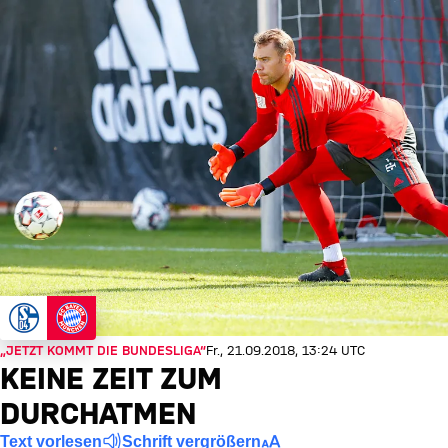
„JETZT KOMMT DIE BUNDESLIGA“
Fr., 21.09.2018, 13:24 UTC
KEINE ZEIT ZUM
DURCHATMEN
Text vorlesen
Schrift vergrößern