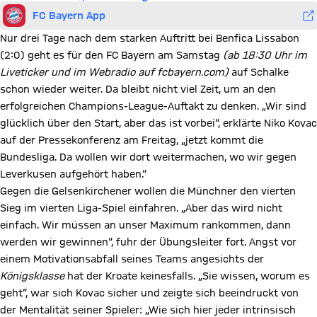
FC Bayern App
Nur drei Tage nach dem starken Auftritt bei Benfica Lissabon
(2:0) geht es für den FC Bayern am Samstag
(ab 18:30 Uhr im
Liveticker und im Webradio auf fcbayern.com)
auf Schalke
schon wieder weiter. Da bleibt nicht viel Zeit, um an den
erfolgreichen Champions-League-Auftakt zu denken. „Wir sind
glücklich über den Start, aber das ist vorbei“, erklärte Niko Kovac
auf der Pressekonferenz am Freitag, „jetzt kommt die
Bundesliga. Da wollen wir dort weitermachen, wo wir gegen
Leverkusen aufgehört haben.“
Gegen die Gelsenkirchener wollen die Münchner den vierten
Sieg im vierten Liga-Spiel einfahren. „Aber das wird nicht
einfach. Wir müssen an unser Maximum rankommen, dann
werden wir gewinnen“, fuhr der Übungsleiter fort. Angst vor
einem Motivationsabfall seines Teams angesichts der
Königsklasse
hat der Kroate keinesfalls. „Sie wissen, worum es
geht“, war sich Kovac sicher und zeigte sich beeindruckt von
der Mentalität seiner Spieler: „Wie sich hier jeder intrinsisch