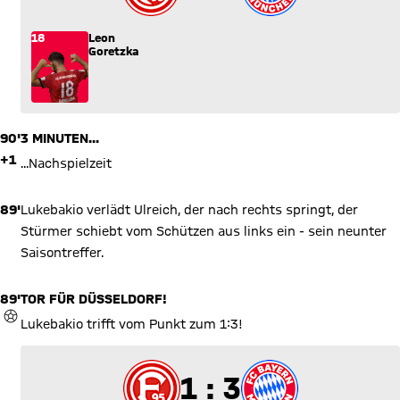
18
Leon
Goretzka
90'
3 MINUTEN...
+1
...Nachspielzeit
89'
Lukebakio verlädt Ulreich, der nach rechts springt, der
Stürmer schiebt vom Schützen aus links ein - sein neunter
Saisontreffer.
89'
TOR FÜR DÜSSELDORF!
TOR
Lukebakio trifft vom Punkt zum 1:3!
1 zu 3
1 : 3