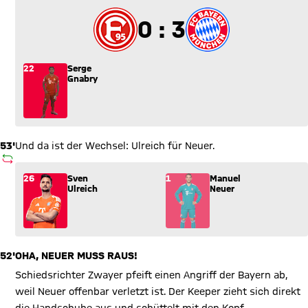
0 zu 3
0 : 3
22
Serge
Gnabry
53'
Und da ist der Wechsel: Ulreich für Neuer.
AUSWECHSLUNG
Wechsel: Sven Ulreich (26) kommt für Manuel Neuer (1) ins S
26
Sven
1
Manuel
Ulreich
Neuer
52'
OHA, NEUER MUSS RAUS!
Schiedsrichter Zwayer pfeift einen Angriff der Bayern ab,
weil Neuer offenbar verletzt ist. Der Keeper zieht sich direkt