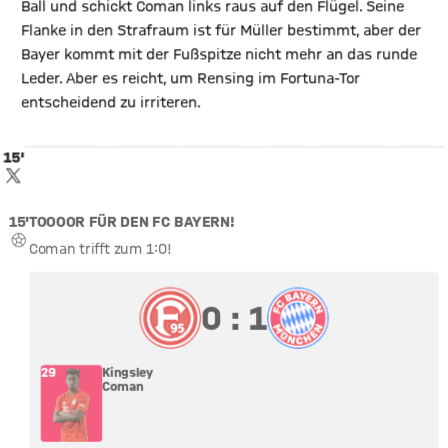
Ball und schickt Coman links raus auf den Flügel. Seine
Flanke in den Strafraum ist für Müller bestimmt, aber der
Bayer kommt mit der Fußspitze nicht mehr an das runde
Leder. Aber es reicht, um Rensing im Fortuna-Tor
X Inhalte anzeigen
entscheidend zu irriteren.
Mit Klick auf den Button ermöglichen Sie es diesem sozialen
Netzwerk, Ihre Daten (z. B. IP-Adresse) mit Hilfe von Cookies zu
verarbeiten. Vorher kann das soziale Netzwerk keine Daten über
15'
Sie erheben, um Ihnen die Inhalte anzuzeigen. Diese Einstellung
wird für alle Inhalte des sozialen Netzwerks auf unserer Website
TWITTER-BEITRAG
gespeichert und Sie können dies jederzeit in der
Cookie-
Einwilligungslösung
ändern. Details:
Datenschutzerklärung
15'
TOOOOR FÜR DEN FC BAYERN!
TOR
Coman trifft zum 1:0!
0 zu 1
0 : 1
29
Kingsley
Coman