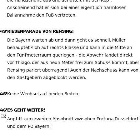
die Handschuhe aus und schüttelt mit den Kopf.
Anscheinend hat er sich bei einer eigentlich harmlosen
Ballannahme den Fuß vertreten.
49'
RIESENPARADE VON RENSING!
Die Bayern warten ab und dann geht es schnell. Müller
behauptet sich auf rechts klasse und kann in die Mitte an
den Fünfmeterraum querlegen - die Abwehr landet direkt
vor Thiago, der aus neun Meter frei zum Schuss kommt, aber
Rensing pariert überragend! Auch der Nachschuss kann von
den Gastgebern abgeblockt werden.
46'
Keine Wechsel auf beiden Seiten.
46'
ES GEHT WEITER!
ANPFIFF
Anpfiff zum zweiten Abschnitt zwischen Fortuna Düsseldorf
und dem FC Bayern!