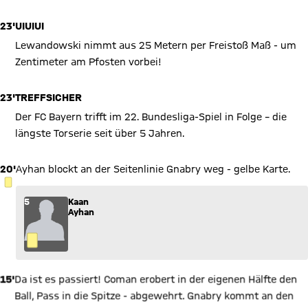
23'
UIUIUI
Lewandowski nimmt aus 25 Metern per Freistoß Maß - um
Zentimeter am Pfosten vorbei!
23'
TREFFSICHER
Der FC Bayern trifft im 22. Bundesliga-Spiel in Folge – die
längste Torserie seit über 5 Jahren.
20'
Ayhan blockt an der Seitenlinie Gnabry weg - gelbe Karte.
GELBE KARTE
5
Kaan
Ayhan
15'
Da ist es passiert! Coman erobert in der eigenen Hälfte den
Ball, Pass in die Spitze - abgewehrt. Gnabry kommt an den