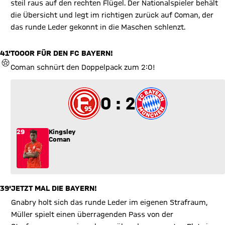
steil raus auf den rechten Flügel. Der Nationalspieler behält
die Übersicht und legt im richtigen zurück auf Coman, der
das runde Leder gekonnt in die Maschen schlenzt.
41'
TOOOR FÜR DEN FC BAYERN!
TOR
Coman schnürt den Doppelpack zum 2:0!
0 zu 2
0 : 2
29
Kingsley
Coman
39'
JETZT MAL DIE BAYERN!
Gnabry holt sich das runde Leder im eigenen Strafraum,
Müller spielt einen überragenden Pass von der