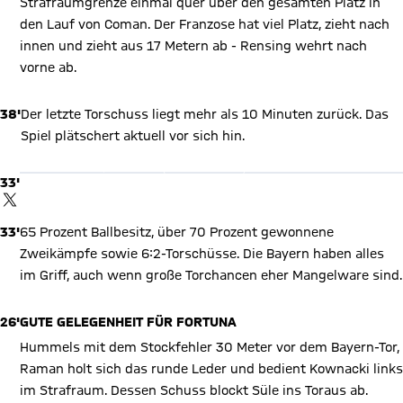
Strafraumgrenze einmal quer über den gesamten Platz in
den Lauf von Coman. Der Franzose hat viel Platz, zieht nach
innen und zieht aus 17 Metern ab - Rensing wehrt nach
vorne ab.
38'
Der letzte Torschuss liegt mehr als 10 Minuten zurück. Das
X Inhalte anzeigen
Spiel plätschert aktuell vor sich hin.
Mit Klick auf den Button ermöglichen Sie es diesem sozialen
Netzwerk, Ihre Daten (z. B. IP-Adresse) mit Hilfe von Cookies zu
verarbeiten. Vorher kann das soziale Netzwerk keine Daten über
33'
Sie erheben, um Ihnen die Inhalte anzuzeigen. Diese Einstellung
wird für alle Inhalte des sozialen Netzwerks auf unserer Website
TWITTER-BEITRAG
gespeichert und Sie können dies jederzeit in der
Cookie-
Einwilligungslösung
ändern. Details:
Datenschutzerklärung
33'
65 Prozent Ballbesitz, über 70 Prozent gewonnene
Zweikämpfe sowie 6:2-Torschüsse. Die Bayern haben alles
im Griff, auch wenn große Torchancen eher Mangelware sind.
26'
GUTE GELEGENHEIT FÜR FORTUNA
Hummels mit dem Stockfehler 30 Meter vor dem Bayern-Tor,
Raman holt sich das runde Leder und bedient Kownacki links
im Strafraum. Dessen Schuss blockt Süle ins Toraus ab.