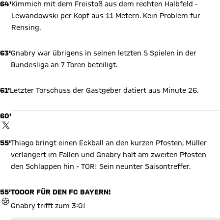
64'
Kimmich mit dem Freistoß aus dem rechten Halbfeld -
Lewandowski per Kopf aus 11 Metern. Kein Problem für
Rensing.
63'
Gnabry war übrigens in seinen letzten 5 Spielen in der
Bundesliga an 7 Toren beteiligt.
X Inhalte anzeigen
61'
Letzter Torschuss der Gastgeber datiert aus Minute 26.
Mit Klick auf den Button ermöglichen Sie es diesem sozialen
Netzwerk, Ihre Daten (z. B. IP-Adresse) mit Hilfe von Cookies zu
verarbeiten. Vorher kann das soziale Netzwerk keine Daten über
60'
Sie erheben, um Ihnen die Inhalte anzuzeigen. Diese Einstellung
wird für alle Inhalte des sozialen Netzwerks auf unserer Website
TWITTER-BEITRAG
gespeichert und Sie können dies jederzeit in der
Cookie-
Einwilligungslösung
ändern. Details:
Datenschutzerklärung
55'
Thiago bringt einen Eckball an den kurzen Pfosten, Müller
verlängert im Fallen und Gnabry hält am zweiten Pfosten
den Schlappen hin - TOR! Sein neunter Saisontreffer.
55'
TOOOR FÜR DEN FC BAYERN!
TOR
Gnabry trifft zum 3:0!