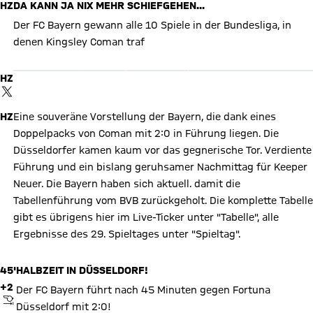
HZ
DA KANN JA NIX MEHR SCHIEFGEHEN...
Der FC Bayern gewann alle 10 Spiele in der Bundesliga, in
X Inhalte anzeigen
denen Kingsley Coman traf
Mit Klick auf den Button ermöglichen Sie es diesem sozialen
Netzwerk, Ihre Daten (z. B. IP-Adresse) mit Hilfe von Cookies zu
verarbeiten. Vorher kann das soziale Netzwerk keine Daten über
HZ
Sie erheben, um Ihnen die Inhalte anzuzeigen. Diese Einstellung
wird für alle Inhalte des sozialen Netzwerks auf unserer Website
TWITTER-BEITRAG
gespeichert und Sie können dies jederzeit in der
Cookie-
Einwilligungslösung
ändern. Details:
Datenschutzerklärung
HZ
Eine souveräne Vorstellung der Bayern, die dank eines
Doppelpacks von Coman mit 2:0 in Führung liegen. Die
Düsseldorfer kamen kaum vor das gegnerische Tor. Verdiente
Führung und ein bislang geruhsamer Nachmittag für Keeper
Neuer. Die Bayern haben sich aktuell. damit die
Tabellenführung vom BVB zurückgeholt. Die komplette Tabelle
gibt es übrigens hier im Live-Ticker unter "Tabelle", alle
Ergebnisse des 29. Spieltages unter "Spieltag".
45'
HALBZEIT IN DÜSSELDORF!
+2
Der FC Bayern führt nach 45 Minuten gegen Fortuna
ABPFIFF
Düsseldorf mit 2:0!