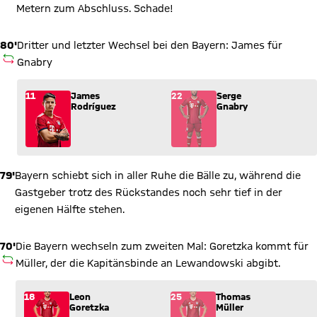
Metern zum Abschluss. Schade!
80'
Dritter und letzter Wechsel bei den Bayern: James für
AUSWECHSLUNG
Gnabry
Wechsel: James Rodríguez (11) kommt für Serge Gnabry (22) 
11
James
22
Serge
Rodríguez
Gnabry
79'
Bayern schiebt sich in aller Ruhe die Bälle zu, während die
Gastgeber trotz des Rückstandes noch sehr tief in der
eigenen Hälfte stehen.
70'
Die Bayern wechseln zum zweiten Mal: Goretzka kommt für
AUSWECHSLUNG
Müller, der die Kapitänsbinde an Lewandowski abgibt.
Wechsel: Leon Goretzka (18) kommt für Thomas Müller (25) in
18
Leon
25
Thomas
Goretzka
Müller