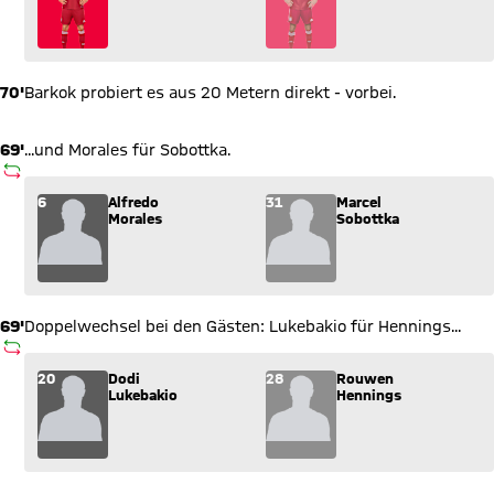
70'
Barkok probiert es aus 20 Metern direkt - vorbei.
69'
...und Morales für Sobottka.
AUSWECHSLUNG
Wechsel: Alfredo Morales (6) kommt für Marcel Sobottka (31) 
6
Alfredo
31
Marcel
Morales
Sobottka
69'
Doppelwechsel bei den Gästen: Lukebakio für Hennings...
AUSWECHSLUNG
Wechsel: Dodi Lukebakio (20) kommt für Rouwen Hennings (2
20
Dodi
28
Rouwen
Lukebakio
Hennings