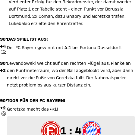
Verdienter Erfolg für den Rekordmeister, der damit wieder
auf Platz 1 der Tabelle steht - einen Punkt vor Borussia
Dortmund. 2x Coman, dazu Gnabry und Goretzka trafen.
Lukebakio erzielte den Ehrentreffer.
90'
DAS SPIEL IST AUS!
+4
Der FC Bayern gewinnt mit 4:1 bei Fortuna Düsseldorf!
ANPFIFF
90'
Lewandowski weicht auf den rechten Flügel aus, Flanke an
+2
den Fünfmeterraum, wo der Ball abgeblockt wird, aber dann
direkt vor die Füße von Goretzka fällt. Der Nationalspieler
netzt problemlos aus kurzer Distanz ein.
90'
TOOR FÜR DEN FC BAYERN!
+2
Goretzka macht das 4:1!
TOR
1 zu 4
1 : 4