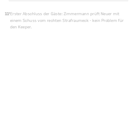
11'
Erster Abschluss der Gäste: Zimmermann prüft Neuer mit
einem Schuss vom rechten Strafraumeck - kein Problem für
den Keeper.
10'
Bayern dominiert die Anfangsphase wie erwartet, da die
Gäste sich weit zurückziehen, um die Gäste zu erwarten.
Aber sie lauern auf Konter, was sie bereits angedeutet
haben. Aber noch sind die Bayern hellwach und unterbinden
Düsseldorfer Angriffsbemühungen im Keim.
6'
Das Spiel läuft aber weiter diesmal kommt die Flanke von
links an den Elfmeterpunkt, wo Thiago hochsteigt - per Kopf
knapp vorbei!
5'
PFOSTEN!
Erster Torannäherung und BEINAHE das 1:0 für die Bayern!
Gnabry und Kimmich mit dem Doppelpass auf dem rechten