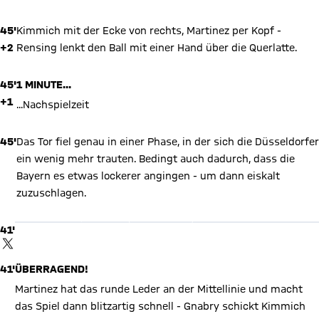
45'
Kimmich mit der Ecke von rechts, Martinez per Kopf -
+2
Rensing lenkt den Ball mit einer Hand über die Querlatte.
45'
1 MINUTE...
+1
...Nachspielzeit
45'
Das Tor fiel genau in einer Phase, in der sich die Düsseldorfer
ein wenig mehr trauten. Bedingt auch dadurch, dass die
Bayern es etwas lockerer angingen - um dann eiskalt
X Inhalte anzeigen
zuzuschlagen.
Mit Klick auf den Button ermöglichen Sie es diesem sozialen
Netzwerk, Ihre Daten (z. B. IP-Adresse) mit Hilfe von Cookies zu
verarbeiten. Vorher kann das soziale Netzwerk keine Daten über
41'
Sie erheben, um Ihnen die Inhalte anzuzeigen. Diese Einstellung
wird für alle Inhalte des sozialen Netzwerks auf unserer Website
TWITTER-BEITRAG
gespeichert und Sie können dies jederzeit in der
Cookie-
Einwilligungslösung
ändern. Details:
Datenschutzerklärung
41'
ÜBERRAGEND!
Martinez hat das runde Leder an der Mittellinie und macht
das Spiel dann blitzartig schnell - Gnabry schickt Kimmich