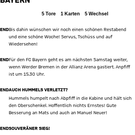
Zum Spielbericht
Alle Ereignisse
5
Tore
1
Karten
5
Wechsel
END
Bis dahin wünschen wir noch einen schönen Restabend
und eine schöne Woche! Servus, Tschüss und auf
Wiedersehen!
END
Für den FC Bayern geht es am nächsten Samstag weiter,
wenn Werder Bremen in der Allianz Arena gastiert. Anpfiff
ist um 15.30 Uhr.
END
AUCH HUMMELS VERLETZT?
Hummels humpelt nach Abpfiff in die Kabine und hält sich
den Oberschenkel. Hoffentlich nichts Ernstes! Gute
Besserung an Mats und auch an Manuel Neuer!
END
SOUVERÄNER SIEG!