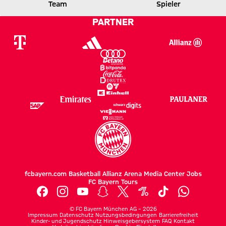
FCA
FCB
Team
Spieler
PARTNER
Zum Spielbericht
fcbayern.com
Basketball
Allianz Arena
Media Center
Jobs
FC Bayern Tours
©
FC Bayern München AG
–
2026
Impressum
Datenschutz
Nutzungsbedingungen
Barrierefreiheit
Kinder- und Jugendschutz
Hinweisgebersystem
FAQ
Kontakt