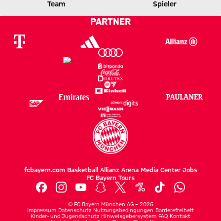
FCB
SGE
Team
Spieler
PARTNER
Zum Spielbericht
fcbayern.com
Basketball
Allianz Arena
Media Center
Jobs
FC Bayern Tours
©
FC Bayern München AG
–
2026
Impressum
Datenschutz
Nutzungsbedingungen
Barrierefreiheit
Kinder- und Jugendschutz
Hinweisgebersystem
FAQ
Kontakt