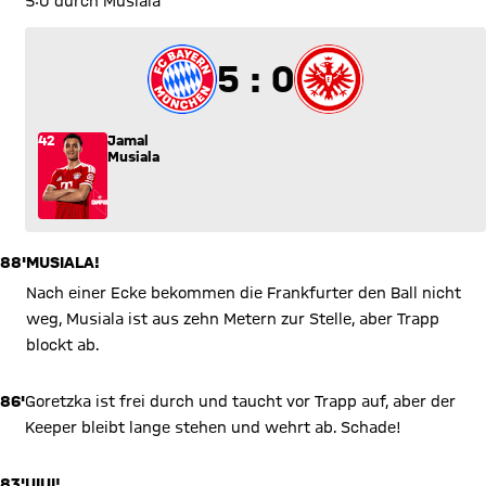
5:0 durch Musiala
5 zu 0
5 : 0
42
Jamal
Musiala
88'
MUSIALA!
Nach einer Ecke bekommen die Frankfurter den Ball nicht
weg, Musiala ist aus zehn Metern zur Stelle, aber Trapp
blockt ab.
86'
Goretzka ist frei durch und taucht vor Trapp auf, aber der
Keeper bleibt lange stehen und wehrt ab. Schade!
83'
UIUI!