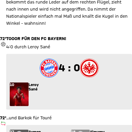
bekommt das runde Leder auf dem rechten Flügel, zieht
nach innen und wird nicht angegriffen. Da nimmt der
Nationalspieler einfach mal Maß und knallt die Kugel in den
Winkel - wahnsinn!
72'
TOOOR FÜR DEN FC BAYERN!
TOR
4:0 durch Leroy Sané
4 zu 0
4 : 0
10
Leroy
Sané
72'
...und Barkok für Touré
AUSWECHSLUNG
Wechsel: Aymen Barkok (27) kommt für Almamy Touré (18) in
27
Aymen
18
Almamy