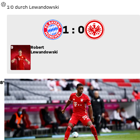
TOR
1:0 durch Lewandowski
1 zu 0
1 : 0
9
Robert
Lewandowski
8'