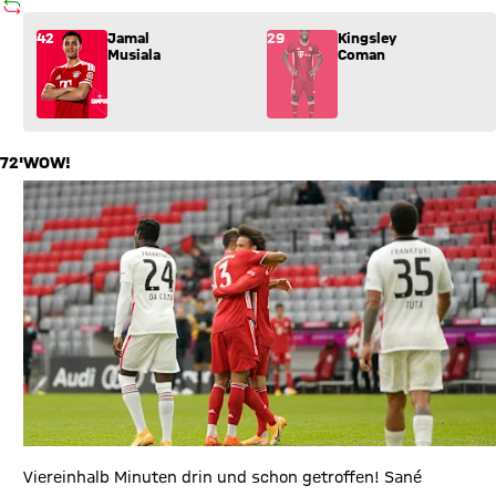
AUSWECHSLUNG
Wechsel: Jamal Musiala (42) kommt für Kingsley Coman (29) 
42
Jamal
29
Kingsley
Musiala
Coman
72'
WOW!
Viereinhalb Minuten drin und schon getroffen! Sané