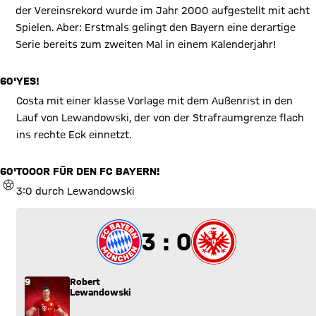
der Vereinsrekord wurde im Jahr 2000 aufgestellt mit acht
Spielen. Aber: Erstmals gelingt den Bayern eine derartige
Serie bereits zum zweiten Mal in einem Kalenderjahr!
60'
YES!
Costa mit einer klasse Vorlage mit dem Außenrist in den
Lauf von Lewandowski, der von der Strafraumgrenze flach
ins rechte Eck einnetzt.
60'
TOOOR FÜR DEN FC BAYERN!
TOR
3:0 durch Lewandowski
3 zu 0
3 : 0
9
Robert
Lewandowski