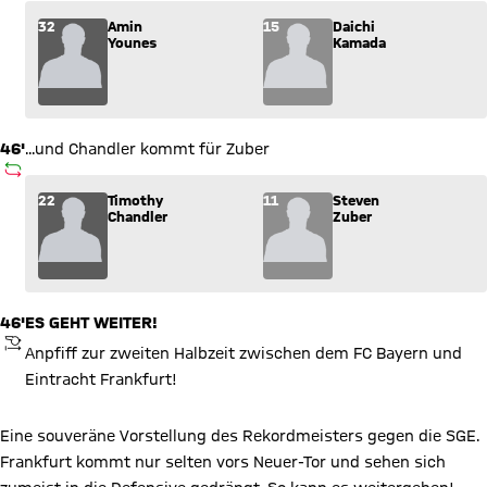
Wechsel: Amin Younes (32) kommt für Daichi Kamada (15) ins
32
Amin
15
Daichi
Younes
Kamada
46'
...und Chandler kommt für Zuber
AUSWECHSLUNG
Wechsel: Timothy Chandler (22) kommt für Steven Zuber (11) 
22
Timothy
11
Steven
Chandler
Zuber
46'
ES GEHT WEITER!
ANPFIFF
Anpfiff zur zweiten Halbzeit zwischen dem FC Bayern und
Eintracht Frankfurt!
Eine souveräne Vorstellung des Rekordmeisters gegen die SGE.
Frankfurt kommt nur selten vors Neuer-Tor und sehen sich