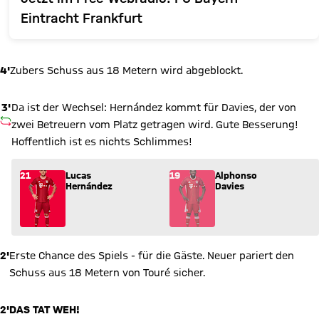
Eintracht Frankfurt
4'
Zubers Schuss aus 18 Metern wird abgeblockt.
3'
Da ist der Wechsel: Hernández kommt für Davies, der von
AUSWECHSLUNG
zwei Betreuern vom Platz getragen wird. Gute Besserung!
Hoffentlich ist es nichts Schlimmes!
Wechsel: Lucas Hernández (21) kommt für Alphonso Davies (19
21
Lucas
19
Alphonso
Hernández
Davies
2'
Erste Chance des Spiels - für die Gäste. Neuer pariert den
Schuss aus 18 Metern von Touré sicher.
2'
DAS TAT WEH!