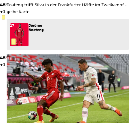
45'
Boateng trifft Silva in der Frankfurter Hälfte im Zweikampf -
+1
gelbe Karte
GELBE KARTE
17
Jérôme
Boateng
45'
+1