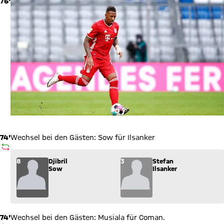
76'
74'
Wechsel bei den Gästen: Sow für Ilsanker
AUSWECHSLUNG
Wechsel: Djibril Sow (8) kommt für Stefan Ilsanker (3) ins Spi
8
Djibril
3
Stefan
Sow
Ilsanker
74'
Wechsel bei den Gästen: Musiala für Coman.