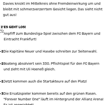
Davies knickt im Mittelkreis ohne Fremdeinwirkung um und
bleibt mit schmerzverzerrtem Gesicht liegen. Das sieht nicht
gut aus!
1'
ES GEHT LOS!
ANPFIFF
Anpfiff zum Bundesliga-Spiel zwischen dem FC Bayern und
Eintracht Frankfurt!
-2
Die Kapitäne Neuer und Hasebe schreiten zur Seitenwahl.
-2
Boateng absolviert sein 330. Pflichtspiel für den FC Bayern
und zieht mit Uli Hoeneß gleich.
-2
Jetzt kommen auch die Startakteure auf den Platz!
-3
Die Ersatzspieler kommen bereits auf den grünen Rasen.
"Forever Number One" läuft im Hintergrund der Allianz Arena!
Es ist angerichtet!