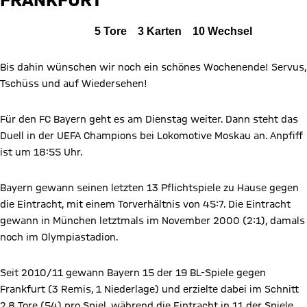
FCB
Alle Ereignisse
5
Tore
3
Karten
10
Wechsel
Zum Spielbericht
Bis dahin wünschen wir noch ein schönes Wochenende! Servus,
Tschüss und auf Wiedersehen!
Für den FC Bayern geht es am Dienstag weiter. Dann steht das
Duell in der UEFA Champions bei Lokomotive Moskau an. Anpfiff
ist um 18:55 Uhr.
Bayern gewann seinen letzten 13 Pflichtspiele zu Hause gegen
die Eintracht, mit einem Torverhältnis von 45:7. Die Eintracht
gewann in München letztmals im November 2000 (2:1), damals
noch im Olympiastadion.
Seit 2010/11 gewann Bayern 15 der 19 BL-Spiele gegen
Frankfurt (3 Remis, 1 Niederlage) und erzielte dabei im Schnitt
2.8 Tore (54) pro Spiel, während die Eintracht in 11 der Spiele