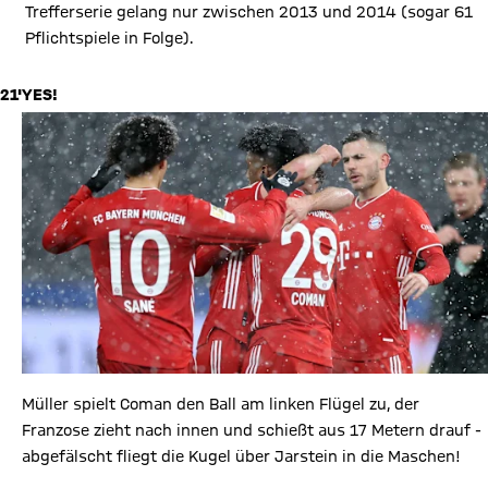
Trefferserie gelang nur zwischen 2013 und 2014 (sogar 61
Pflichtspiele in Folge).
21'
YES!
Müller spielt Coman den Ball am linken Flügel zu, der
Franzose zieht nach innen und schießt aus 17 Metern drauf -
abgefälscht fliegt die Kugel über Jarstein in die Maschen!