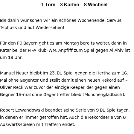
BSC
Alle Ereignisse
1
Tore
3
Karten
8
Wechsel
Zum Spielbericht
Bis dahin wünschen wir ein schönes Wochenende! Servus,
Tschüss und auf Wiedersehen!
Für den FC Bayern geht es am Montag bereits weiter, dann in
Katar bei der FIFA Klub-WM. Anpfiff zum Spiel gegen Al Ahly ist
um 19 Uhr.
Manuel Neuer bleibt im 23. BL-Spiel gegen die Hertha zum 16.
Mal ohne Gegentor und stellt damit einen neuen Rekord auf –
Oliver Reck war zuvor der einzige Keeper, der gegen einen
Gegner 15-mal ohne Gegentreffer blieb (Mönchengladbach).
Robert Lewandowski beendet seine Serie von 9 BL-Spieltagen,
in denen er immer getroffen hat. Auch die Rekordserie von 8
Auswärtsspielen mit Treffern endet.