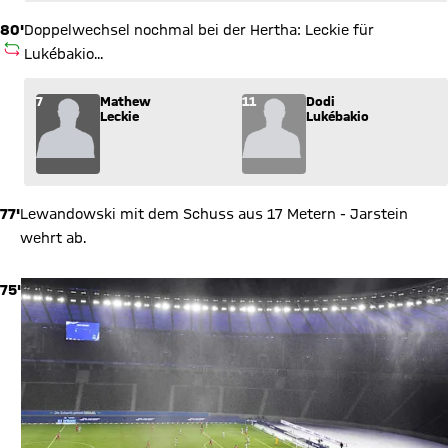
80'
Doppelwechsel nochmal bei der Hertha: Leckie für
AUSWECHSLUNG
Lukébakio...
Wechsel: Mathew Leckie (7) kommt für Dodi Lukébakio (11) in
7
Mathew
11
Dodi
Leckie
Lukébakio
77'
Lewandowski mit dem Schuss aus 17 Metern - Jarstein
wehrt ab.
75'