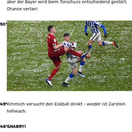
aber der Bayer wird beim Torschuss entscheidend gestört.
Chance vertan!
50'
49'
Kimmich versucht den Eckball direkt - wieder ist Jarstein
hellwach.
48'
GNABRY!