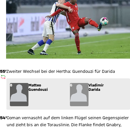
55'
Zweiter Wechsel bei der Hertha: Guendouzi für Darida
AUSWECHSLUNG
Wechsel: Matteo Guendouzi (8) kommt für Vladimír Darida (6) 
8
Matteo
6
Vladimír
Guendouzi
Darida
54'
Coman vernascht auf dem linken Flügel seinen Gegenspieler
und zieht bis an die Torauslinie. Die Flanke findet Gnabry,