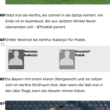
69'
Jetzt mal die Hertha, die schnell in die Spitze kontert. Am
Ende ist es Guendouzi, der aus spitzem Winkel Neuer
überwinden will - #TheWall pariert.
63'
Dritter Wechsel bei Hertha: Radonjic für Piatek.
AUSWECHSLUNG
Wechsel: Nemanja Radonjic (24) kommt für Krzysztof Piatek (
24
Nemanja
9
Krzysztof
Radonjic
Piatek
62'
Die Bayern mit einem klaren Übergewicht und sie setzen
sich im Hertha-Strafraum fest. Aber wenn der Ball mal in
den 16er fliegt, kann die Abwehr immer klären.
57'