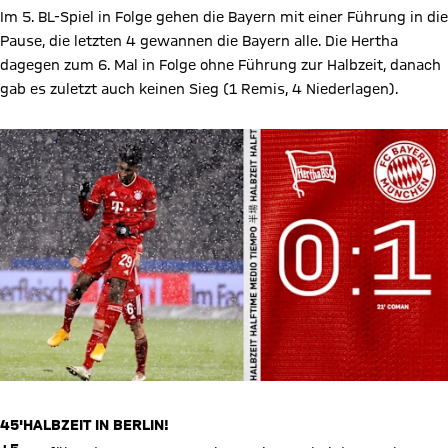
Im 5. BL-Spiel in Folge gehen die Bayern mit einer Führung in die
Pause, die letzten 4 gewannen die Bayern alle. Die Hertha
dagegen zum 6. Mal in Folge ohne Führung zur Halbzeit, danach
gab es zuletzt auch keinen Sieg (1 Remis, 4 Niederlagen).
45'
HALBZEIT IN BERLIN!