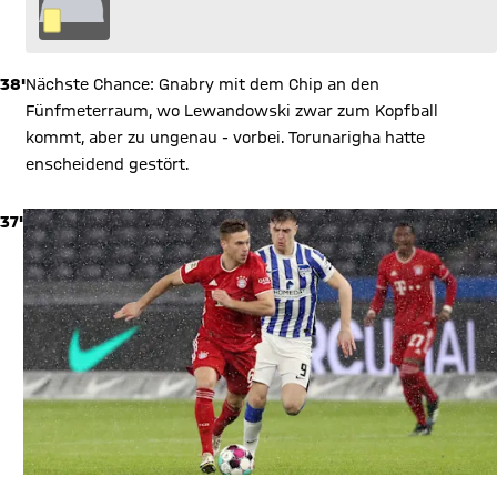
38'
Nächste Chance: Gnabry mit dem Chip an den
Fünfmeterraum, wo Lewandowski zwar zum Kopfball
kommt, aber zu ungenau - vorbei. Torunarigha hatte
enscheidend gestört.
37'