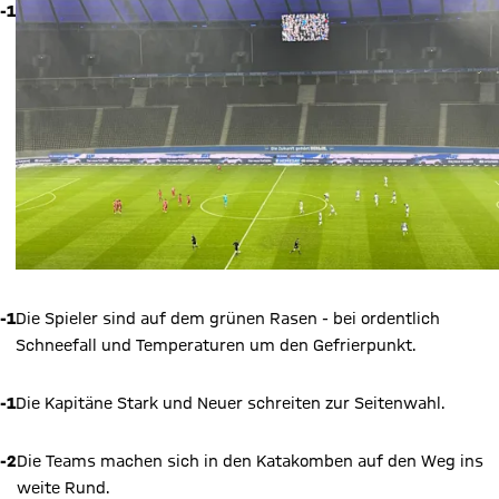
-1
-1
Die Spieler sind auf dem grünen Rasen - bei ordentlich
Schneefall und Temperaturen um den Gefrierpunkt.
-1
Die Kapitäne Stark und Neuer schreiten zur Seitenwahl.
-2
Die Teams machen sich in den Katakomben auf den Weg ins
weite Rund.