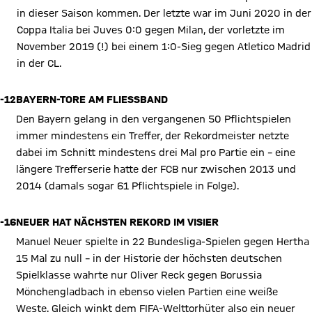
in dieser Saison kommen. Der letzte war im Juni 2020 in der
Coppa Italia bei Juves 0:0 gegen Milan, der vorletzte im
November 2019 (!) bei einem 1:0-Sieg gegen Atletico Madrid
in der CL.
-12
BAYERN-TORE AM FLIESSBAND
Den Bayern gelang in den vergangenen 50 Pflichtspielen
immer mindestens ein Treffer, der Rekordmeister netzte
dabei im Schnitt mindestens drei Mal pro Partie ein – eine
längere Trefferserie hatte der FCB nur zwischen 2013 und
2014 (damals sogar 61 Pflichtspiele in Folge).
-16
NEUER HAT NÄCHSTEN REKORD IM VISIER
Manuel Neuer spielte in 22 Bundesliga-Spielen gegen Hertha
15 Mal zu null – in der Historie der höchsten deutschen
Spielklasse wahrte nur Oliver Reck gegen Borussia
Mönchengladbach in ebenso vielen Partien eine weiße
Weste. Gleich winkt dem FIFA-Welttorhüter also ein neuer