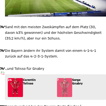
74'
Sané mit den meisten Zweikämpfen auf dem Platz (30,
davon 43% gewonnen) und der höchsten Geschwindigkeit
(35.2 km/h), aber nur ein Schuss.
74'
Die Bayern ändern ihr System damit von einem 4-1-4-1
zurück auf das 4-2-3-1-System.
74'
...und Tolisso für Gnabry
AUSWECHSLUNG
Wechsel: Corentin Tolisso (24) kommt für Serge Gnabry (7) in
24
Corentin
7
Serge
Tolisso
Gnabry