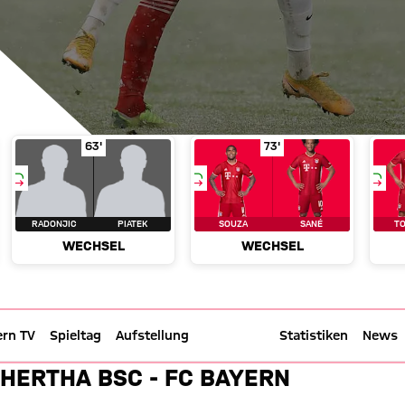
Freitag, 05. Februar 2021, 19:00 UTC
Fr., 05.02.2021, 19:00 UTC
minute 46'
douzi für Darida
Wechsel
in Spielminute 55'
Radonjic für Piatek
in Spielminute 63'
Wechsel
Souza für S
63'
73'
Bundesliga
20. Spieltag
Olympiastadion - Berlin
RADONJIC
PIATEK
SOUZA
SANÉ
TO
WECHSEL
WECHSEL
ern TV
Spieltag
Aufstellung
Liveticker
Statistiken
News
Hertha BSC gegen FC Bayern München
FCB
Liveticker: Hertha BSC vs. FC 
HERTHA BSC - FC BAYERN
0 zu 1
0 : 1
0 zu 1 nach Erste Halbzeit
Zwischenergebnis:
(
0:1
)