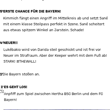
5'
ERSTE CHANCE FÜR DIE BAYERN!
Kimmich fängt einen Angriff im Mittelkreis ab und setzt Sané
mit einem klasse Steilpass perfekt in Szene. Sané scheitert
aus etwas spitzem Winkel an Jarstein. Schade!
4'
NEUER!!
Lukébakio wird von Darida steil geschickt und ist frei vor
Neuer im Strafraum. Aber der Keeper wehrt mit dem Fuß ab!
STARK! #THEWALL!
1'
Die Bayern stoßen an.
1'
ES GEHT LOS!
ANPFIFF
Anpfiff zum Spiel zwischen Hertha BSC Berlin und dem FC
Bayern!