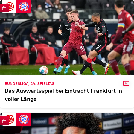
SGE
FCB
FC Bayern TV PLUS
Zum Spielbericht
VID
BUNDESLIGA, 24. SPIELTAG
Das Auswärtsspiel bei Eintracht Frankfurt in
voller Länge
FC Bayern TV PLUS