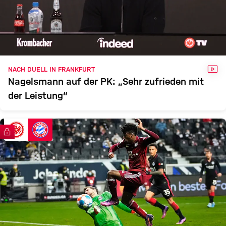
VID
NACH DUELL IN FRANKFURT
Nagelsmann auf der PK: „Sehr zufrieden mit
der Leistung“
FC Bayern TV PLUS