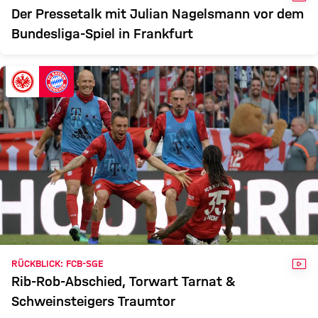
Der Pressetalk mit Julian Nagelsmann vor dem
Bundesliga-Spiel in Frankfurt
VID
RÜCKBLICK: FCB-SGE
Rib-Rob-Abschied, Torwart Tarnat &
Schweinsteigers Traumtor