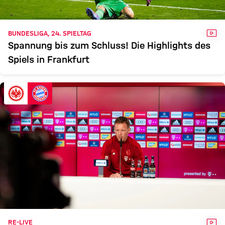
VID
BUNDESLIGA, 24. SPIELTAG
Spannung bis zum Schluss! Die Highlights des
Spiels in Frankfurt
VID
RE-LIVE