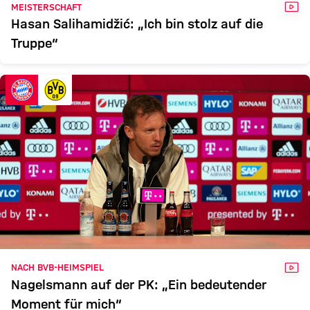
VID
MEISTERSCHAFT
Hasan Salihamidžić: „Ich bin stolz auf die
Truppe“
VID
NACH BVB-HEIMSPIEL
Nagelsmann auf der PK: „Ein bedeutender
Moment für mich“