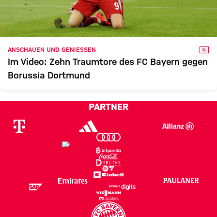
VID
ANSCHAUEN UND GENIESSEN
Im Video: Zehn Traumtore des FC Bayern gegen
Borussia Dortmund
PARTNER