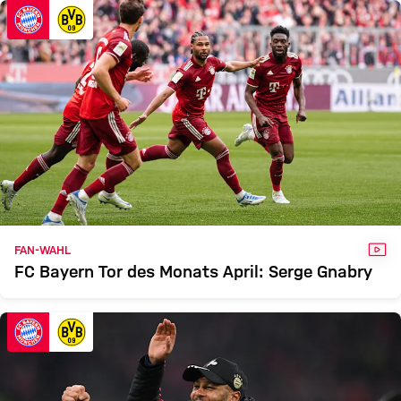
FCB
BVB
Zum Spielbericht
VID
FAN-WAHL
FC Bayern Tor des Monats April: Serge Gnabry