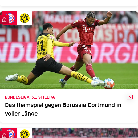
FC Bayern TV PLUS
VID
BUNDESLIGA, 31. SPIELTAG
Das Heimspiel gegen Borussia Dortmund in
voller Länge
FC Bayern TV PLUS