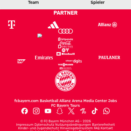
TSG
FCB
Team
Spieler
PARTNER
Zum Spielbericht
fcbayern.com
Basketball
Allianz Arena
Media Center
Jobs
FC Bayern Tours
©
FC Bayern München AG
–
2026
Impressum
Datenschutz
Nutzungsbedingungen
Barrierefreiheit
Kinder- und Jugendschutz
Hinweisgebersystem
FAQ
Kontakt