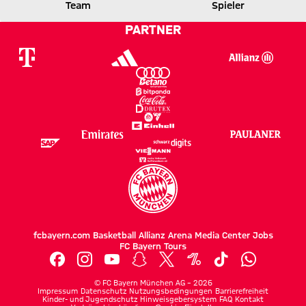
B04
FCB
Team
Spieler
PARTNER
Zum Spielbericht
fcbayern.com
Basketball
Allianz Arena
Media Center
Jobs
FC Bayern Tours
©
FC Bayern München AG
–
2026
Impressum
Datenschutz
Nutzungsbedingungen
Barrierefreiheit
Kinder- und Jugendschutz
Hinweisgebersystem
FAQ
Kontakt