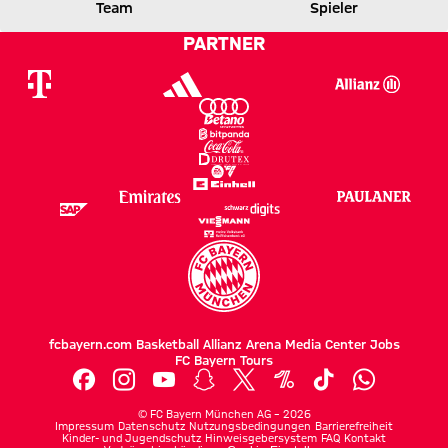
BMG
FCB
Team
Spieler
PARTNER
Zum Spielbericht
fcbayern.com
Basketball
Allianz Arena
Media Center
Jobs
FC Bayern Tours
©
FC Bayern München AG
–
2026
Impressum
Datenschutz
Nutzungsbedingungen
Barrierefreiheit
Kinder- und Jugendschutz
Hinweisgebersystem
FAQ
Kontakt