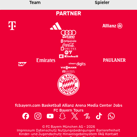
FCA
FCB
Team
Spieler
PARTNER
Zum Spielbericht
fcbayern.com
Basketball
Allianz Arena
Media Center
Jobs
FC Bayern Tours
©
FC Bayern München AG
–
2026
Impressum
Datenschutz
Nutzungsbedingungen
Barrierefreiheit
Kinder- und Jugendschutz
Hinweisgebersystem
FAQ
Kontakt