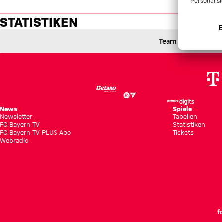
Statistiken: FC Bayern vs. Leip
STATISTIKEN
FC Bayern München gegen RB Leipzig
1 zu 3
1 : 3
Team
1 zu 0 nach Erste Halbzeit
Zwischenergebnis:
(
1:0
)
FCB
RBL
Zum Spielbericht
News
Spiele
Newsletter
Tabellen
FC Bayern TV
Statistiken
FC Bayern TV PLUS Abo
Tickets
Webradio
f