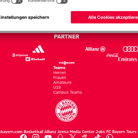
zig - Bundesliga 22/23
PARTNER
Teams
Herren
Frauen
Amateure
U19
Campus Teams
cbayern.com
Basketball
Allianz Arena
Media Center
Jobs
FC Bayern Tours