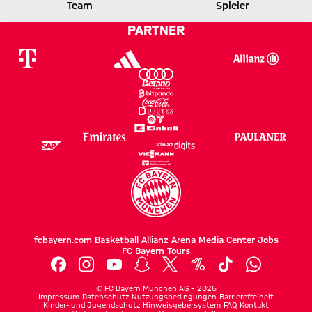
FCB
SCF
Team
Spieler
PARTNER
Zum Spielbericht
fcbayern.com
Basketball
Allianz Arena
Media Center
Jobs
FC Bayern Tours
©
FC Bayern München AG
–
2026
Impressum
Datenschutz
Nutzungsbedingungen
Barrierefreiheit
Kinder- und Jugendschutz
Hinweisgebersystem
FAQ
Kontakt