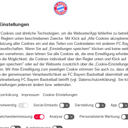
 für Bülter
in Spielminute 66'
Wechsel
Kolodziejczak für Mohr
Wechsel
in Spielminute 66
Sabitzer für
66'
72'
KOLODZIEJCZAK
MOHR
SABITZER
GORETZKA
ST
WECHSEL
WECHSEL
elle
FC Bayern TV
Spieltag
Aufstellung
Liveticker
Statis