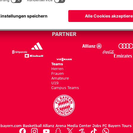
yern - Bundesliga 22/23
PARTNER
Teams
Herren
Frauen
Amateure
U19
Campus Teams
cbayern.com
Basketball
Allianz Arena
Media Center
Jobs
FC Bayern Tours