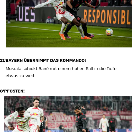
11'
BAYERN ÜBERNIMMT DAS KOMMANDO!
Musiala schickt Sané mit einem hohen Ball in die Tiefe -
etwas zu weit.
8'
PFOSTEN!