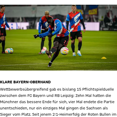
KLARE BAYERN-OBERHAND
Wettbewerbsübergreifend gab es bislang 15 Pflichtspielduelle
zwischen dem FC Bayern und RB Leipzig: Zehn Mal hatten die
Münchner das bessere Ende für sich, vier Mal endete die Partie
unentschieden, nur ein einziges Mal gingen die Sachsen als
Sieger vom Platz. Seit jenem 2:1-Heimerfolg der Roten Bullen im