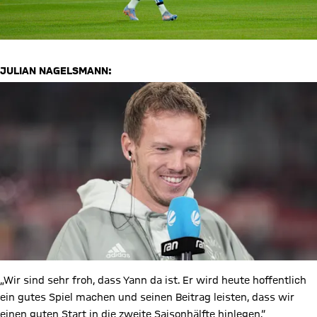
JULIAN NAGELSMANN:
„Wir sind sehr froh, dass Yann da ist. Er wird heute hoffentlich
ein gutes Spiel machen und seinen Beitrag leisten, dass wir
einen guten Start in die zweite Saisonhälfte hinlegen.“