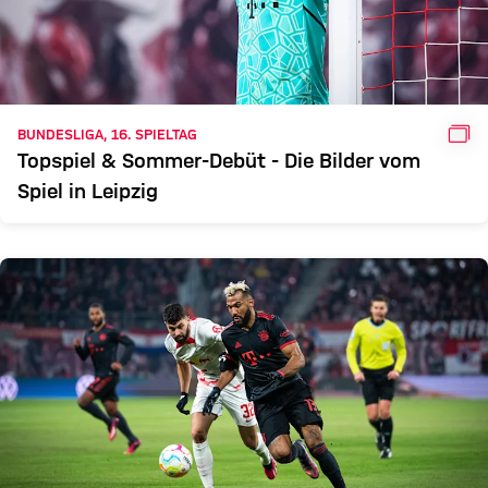
GAL
BUNDESLIGA, 16. SPIELTAG
Topspiel & Sommer-Debüt - Die Bilder vom
Spiel in Leipzig