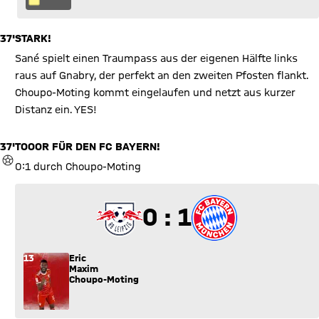
37'
STARK!
Sané spielt einen Traumpass aus der eigenen Hälfte links
raus auf Gnabry, der perfekt an den zweiten Pfosten flankt.
Choupo-Moting kommt eingelaufen und netzt aus kurzer
Distanz ein. YES!
37'
TOOOR FÜR DEN FC BAYERN!
TOR
0:1 durch Choupo-Moting
0 zu 1
0 : 1
13
Eric
Maxim
Choupo-Moting