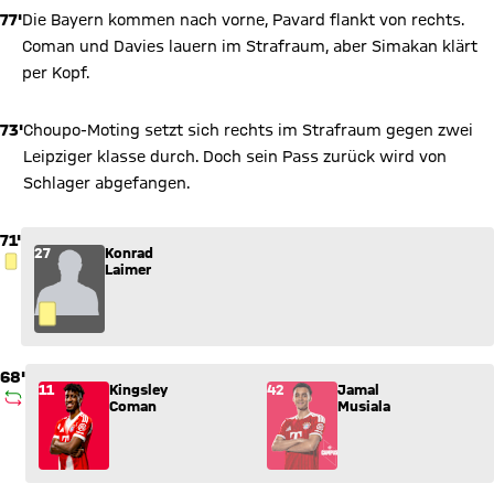
77'
Die Bayern kommen nach vorne, Pavard flankt von rechts.
Coman und Davies lauern im Strafraum, aber Simakan klärt
per Kopf.
73'
Choupo-Moting setzt sich rechts im Strafraum gegen zwei
Leipziger klasse durch. Doch sein Pass zurück wird von
Schlager abgefangen.
71'
27
Konrad
GELBE KARTE
Laimer
68'
Wechsel: Kingsley Coman (11) kommt für Jamal Musiala (42) 
11
Kingsley
42
Jamal
AUSWECHSLUNG
Coman
Musiala