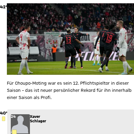
42'
Für Choupo-Moting war es sein 12. Pflichtspieltor in dieser
Saison – das ist neuer persönlicher Rekord für ihn innerhalb
einer Saison als Profi.
40'
24
Xaver
GELBE KARTE
Schlager