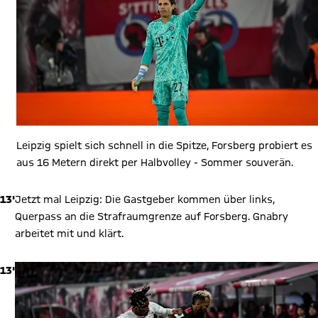
Leipzig spielt sich schnell in die Spitze, Forsberg probiert es
aus 16 Metern direkt per Halbvolley - Sommer souverän.
13'
Jetzt mal Leipzig: Die Gastgeber kommen über links,
Querpass an die Strafraumgrenze auf Forsberg. Gnabry
arbeitet mit und klärt.
13'