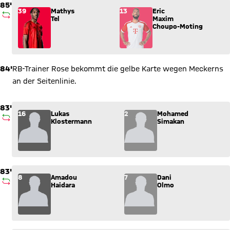
85'
Wechsel: Mathys Tel (39) kommt für Eric Maxim Choupo-Motin
39
Mathys
13
Eric
AUSWECHSLUNG
Tel
Maxim
Choupo-Moting
84'
RB-Trainer Rose bekommt die gelbe Karte wegen Meckerns
an der Seitenlinie.
83'
Wechsel: Lukas Klostermann (16) kommt für Mohamed Simaka
16
Lukas
2
Mohamed
AUSWECHSLUNG
Klostermann
Simakan
83'
Wechsel: Amadou Haidara (8) kommt für Dani Olmo (7) ins Sp
8
Amadou
7
Dani
AUSWECHSLUNG
Haidara
Olmo