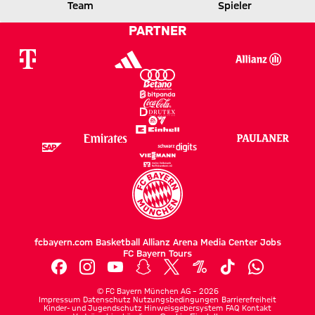
WOLFSBURG
FCB
Team
Spieler
PARTNER
Zum Spielbericht
fcbayern.com
Basketball
Allianz Arena
Media Center
Jobs
FC Bayern Tours
©
FC Bayern München AG
–
2026
Impressum
Datenschutz
Nutzungsbedingungen
Barrierefreiheit
Kinder- und Jugendschutz
Hinweisgebersystem
FAQ
Kontakt