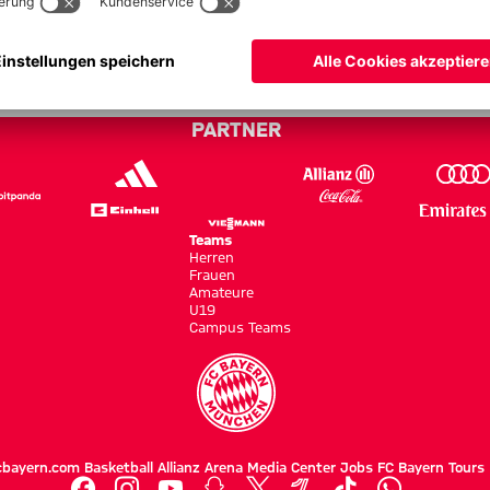
ayern - Bundesliga 23/24
PARTNER
Teams
Herren
Frauen
Amateure
U19
Campus Teams
cbayern.com
Basketball
Allianz Arena
Media Center
Jobs
FC Bayern Tours