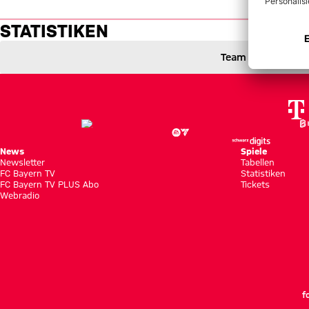
Statistiken: Gladbach vs. FC B
STATISTIKEN
Borussia Mönchengladbach gegen FC Bayern München
1 zu 2
1 : 2
Team
1 zu 0 nach Erste Halbzeit
Zwischenergebnis:
(
1:0
)
BMG
FCB
Zum Spielbericht
News
Spiele
Newsletter
Tabellen
FC Bayern TV
Statistiken
FC Bayern TV PLUS Abo
Tickets
Webradio
f