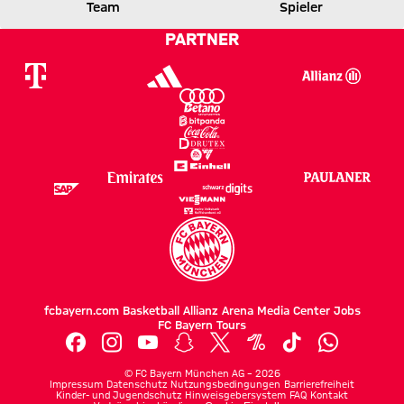
FCB
FCU
Team
Spieler
PARTNER
Zum Spielbericht
fcbayern.com
Basketball
Allianz Arena
Media Center
Jobs
FC Bayern Tours
©
FC Bayern München AG
–
2026
Impressum
Datenschutz
Nutzungsbedingungen
Barrierefreiheit
Kinder- und Jugendschutz
Hinweisgebersystem
FAQ
Kontakt