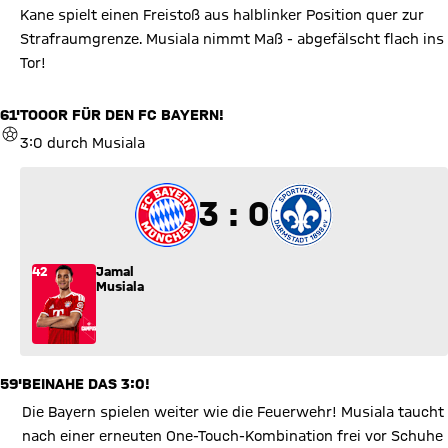
Kane spielt einen Freistoß aus halblinker Position quer zur
Strafraumgrenze. Musiala nimmt Maß - abgefälscht flach ins
Tor!
61'
TOOOR FÜR DEN FC BAYERN!
TOR
3:0 durch Musiala
3 zu 0
3 : 0
42
Jamal
Musiala
59'
BEINAHE DAS 3:0!
Die Bayern spielen weiter wie die Feuerwehr! Musiala taucht
nach einer erneuten One-Touch-Kombination frei vor Schuhe