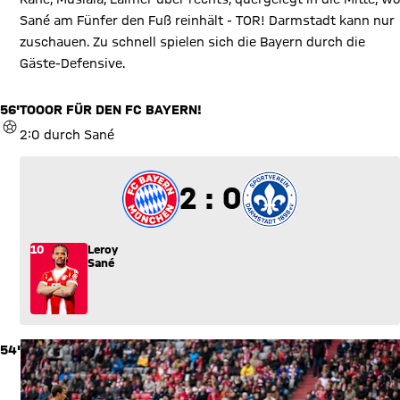
Sané am Fünfer den Fuß reinhält - TOR! Darmstadt kann nur
zuschauen. Zu schnell spielen sich die Bayern durch die
Gäste-Defensive.
56'
TOOOR FÜR DEN FC BAYERN!
TOR
2:0 durch Sané
2 zu 0
2 : 0
10
Leroy
Sané
54'