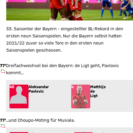
33. Saisontor der Bayern - eingestellter BL-Rekord in den
ersten neun Saisonspielen. Nur die Bayern selbst hatten
2021/22 zuvor so viele Tore in den ersten neun
Saisonspielen geschossen.
77'
Dreifachwechsel bei den Bayern: de Ligt geht, Pavlovic
AUSWECHSLUNG
kommt...
Wechsel: Aleksandar Pavlovic (45) kommt für Matthijs de Ligt 
45
Aleksandar
4
Matthijs
Pavlovic
de
Ligt
77'
...und Choupo-Moting für Musiala.
AUSWECHSLUNG