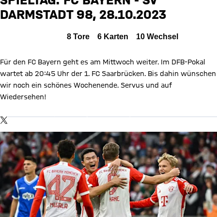
DARMSTADT 98, 28.10.2023
Zum Spielbericht
Alle Ereignisse
8
Tore
6
Karten
10
Wechsel
Für den FC Bayern geht es am Mittwoch weiter. Im DFB-Pokal
wartet ab 20:45 Uhr der 1. FC Saarbrücken. Bis dahin wünschen
wir noch ein schönes Wochenende. Servus und auf
X Inhalte anzeigen
Wiedersehen!
Mit Klick auf den Button ermöglichen Sie es diesem sozialen
Netzwerk, Ihre Daten (z. B. IP-Adresse) mit Hilfe von Cookies zu
verarbeiten. Vorher kann das soziale Netzwerk keine Daten über
TWITTER-BEITRAG
Sie erheben, um Ihnen die Inhalte anzuzeigen. Diese Einstellung
wird für alle Inhalte des sozialen Netzwerks auf unserer Website
gespeichert und Sie können dies jederzeit in der
Cookie-
Einwilligungslösung
ändern. Details:
Datenschutzerklärung