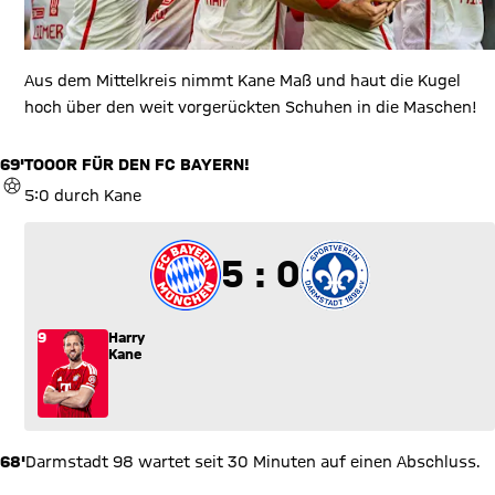
Aus dem Mittelkreis nimmt Kane Maß und haut die Kugel
hoch über den weit vorgerückten Schuhen in die Maschen!
69'
TOOOR FÜR DEN FC BAYERN!
TOR
5:0 durch Kane
5 zu 0
5 : 0
9
Harry
Kane
68'
Darmstadt 98 wartet seit 30 Minuten auf einen Abschluss.