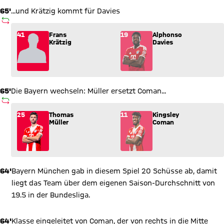
65'
...und Krätzig kommt für Davies
AUSWECHSLUNG
Wechsel: Frans Krätzig (41) kommt für Alphonso Davies (19) i
41
Frans
19
Alphonso
Krätzig
Davies
65'
Die Bayern wechseln: Müller ersetzt Coman...
AUSWECHSLUNG
Wechsel: Thomas Müller (25) kommt für Kingsley Coman (11) 
25
Thomas
11
Kingsley
Müller
Coman
64'
Bayern München gab in diesem Spiel 20 Schüsse ab, damit
liegt das Team über dem eigenen Saison-Durchschnitt von
19.5 in der Bundesliga.
64'
Klasse eingeleitet von Coman, der von rechts in die Mitte