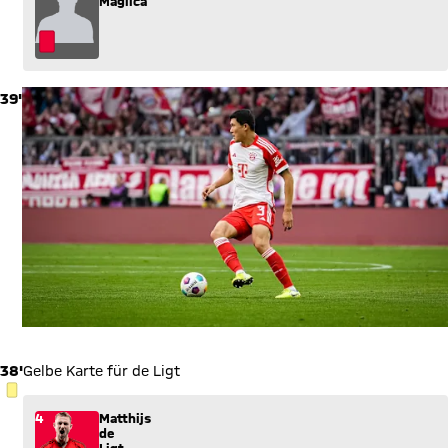
Maglica
39'
38'
Gelbe Karte für de Ligt
GELBE KARTE
4
Matthijs
de
Ligt