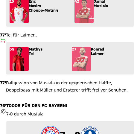
Wechsel: Eric Maxim Choupo-Moting (13) kommt für Jamal Mus
13
Eric
42
Jamal
Maxim
Musiala
Choupo-Moting
77'
Tel für Laimer...
AUSWECHSLUNG
Wechsel: Mathys Tel (39) kommt für Konrad Laimer (27) ins S
39
Mathys
27
Konrad
Tel
Laimer
77'
Ballgewinn von Musiala in der gegnerischen Hälfte,
Doppelpass mit Müller und Ersterer trifft frei vor Schuhen.
76'
TOOOR FÜR DEN FC BAYERN!
TOR
7:0 durch Musiala