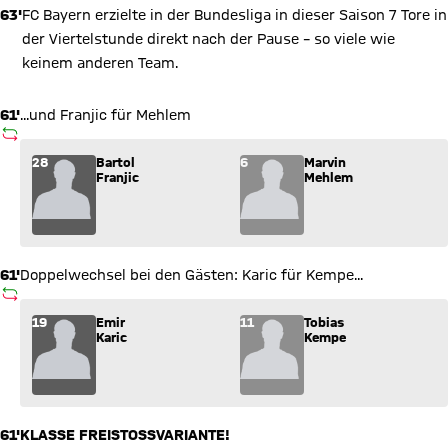
63'
FC Bayern erzielte in der Bundesliga in dieser Saison 7 Tore in
der Viertelstunde direkt nach der Pause – so viele wie
keinem anderen Team.
61'
...und Franjic für Mehlem
AUSWECHSLUNG
Wechsel: Bartol Franjic (28) kommt für Marvin Mehlem (6) ins
28
Bartol
6
Marvin
Franjic
Mehlem
61'
Doppelwechsel bei den Gästen: Karic für Kempe...
AUSWECHSLUNG
Wechsel: Emir Karic (19) kommt für Tobias Kempe (11) ins Spi
19
Emir
11
Tobias
Karic
Kempe
61'
KLASSE FREISTOSSVARIANTE!