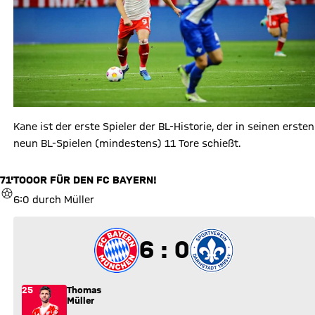
Kane ist der erste Spieler der BL-Historie, der in seinen ersten
neun BL-Spielen (mindestens) 11 Tore schießt.
71'
TOOOR FÜR DEN FC BAYERN!
TOR
6:0 durch Müller
6 zu 0
6 : 0
25
Thomas
Müller