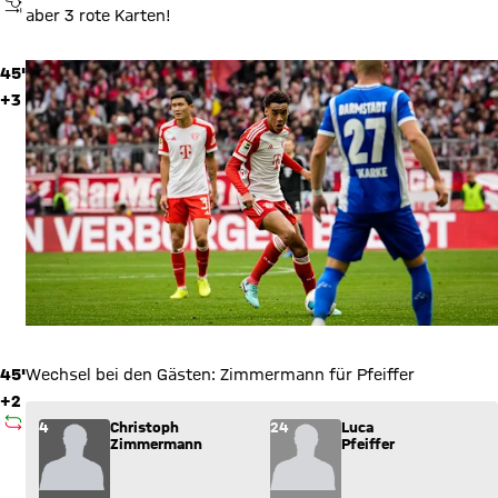
ABPFIFF
aber 3 rote Karten!
45'
+3
45'
Wechsel bei den Gästen: Zimmermann für Pfeiffer
+2
AUSWECHSLUNG
Wechsel: Christoph Zimmermann (4) kommt für Luca Pfeiffer 
4
Christoph
24
Luca
Zimmermann
Pfeiffer