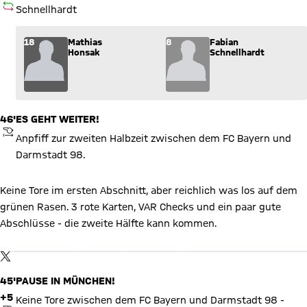
AUSWECHSLUNG
Schnellhardt
Wechsel: Mathias Honsak (18) kommt für Fabian Schnellhardt 
18
Mathias
8
Fabian
Honsak
Schnellhardt
46'
ES GEHT WEITER!
ANPFIFF
Anpfiff zur zweiten Halbzeit zwischen dem FC Bayern und
Darmstadt 98.
Keine Tore im ersten Abschnitt, aber reichlich was los auf dem
grünen Rasen. 3 rote Karten, VAR Checks und ein paar gute
X Inhalte anzeigen
Abschlüsse - die zweite Hälfte kann kommen.
Mit Klick auf den Button ermöglichen Sie es diesem sozialen
Netzwerk, Ihre Daten (z. B. IP-Adresse) mit Hilfe von Cookies zu
verarbeiten. Vorher kann das soziale Netzwerk keine Daten über
TWITTER-BEITRAG
Sie erheben, um Ihnen die Inhalte anzuzeigen. Diese Einstellung
wird für alle Inhalte des sozialen Netzwerks auf unserer Website
45'
PAUSE IN MÜNCHEN!
gespeichert und Sie können dies jederzeit in der
Cookie-
Einwilligungslösung
ändern. Details:
Datenschutzerklärung
+5
Keine Tore zwischen dem FC Bayern und Darmstadt 98 -