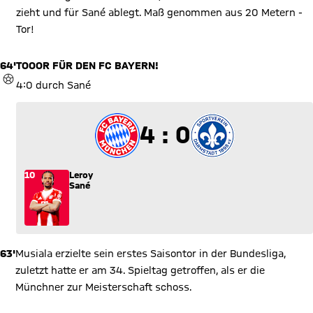
zieht und für Sané ablegt. Maß genommen aus 20 Metern -
Tor!
64'
TOOOR FÜR DEN FC BAYERN!
TOR
4:0 durch Sané
4 zu 0
4 : 0
10
Leroy
Sané
63'
Musiala erzielte sein erstes Saisontor in der Bundesliga,
zuletzt hatte er am 34. Spieltag getroffen, als er die
Münchner zur Meisterschaft schoss.