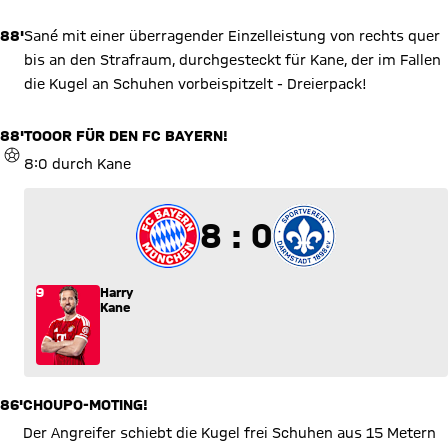
88'
Sané mit einer überragender Einzelleistung von rechts quer
bis an den Strafraum, durchgesteckt für Kane, der im Fallen
die Kugel an Schuhen vorbeispitzelt - Dreierpack!
88'
TOOOR FÜR DEN FC BAYERN!
TOR
8:0 durch Kane
8 zu 0
8 : 0
9
Harry
Kane
86'
CHOUPO-MOTING!
Der Angreifer schiebt die Kugel frei Schuhen aus 15 Metern