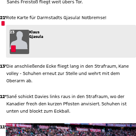
Sanés Freistoß fliegt weit übers Tor.
21'
Rote Karte für Darmstadts Gjasula! Notbremse!
ROTE KARTE
23
Klaus
Gjasula
13'
Die anschließende Ecke fliegt lang in den Strafraum, Kane
volley - Schuhen erneut zur Stelle und wehrt mit dem
Oberarm ab.
12'
Sané schickt Davies links raus in den Strafraum, wo der
Kanadier frech den kurzen Pfosten anvisiert. Schuhen ist
unten und blockt zum Eckball.
11'