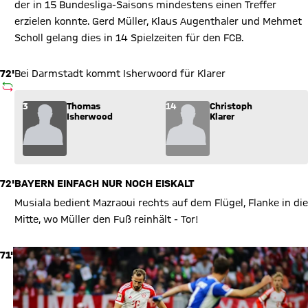
der in 15 Bundesliga-Saisons mindestens einen Treffer
erzielen konnte. Gerd Müller, Klaus Augenthaler und Mehmet
Scholl gelang dies in 14 Spielzeiten für den FCB.
72'
Bei Darmstadt kommt Isherwoord für Klarer
AUSWECHSLUNG
Wechsel: Thomas Isherwood (3) kommt für Christoph Klarer (1
3
Thomas
14
Christoph
Isherwood
Klarer
72'
BAYERN EINFACH NUR NOCH EISKALT
Musiala bedient Mazraoui rechts auf dem Flügel, Flanke in die
Mitte, wo Müller den Fuß reinhält - Tor!
71'