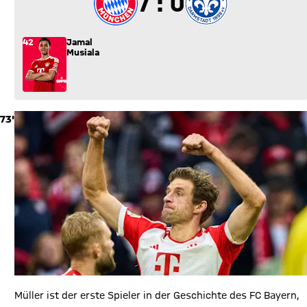
7 zu 0
7 : 0
42
Jamal
Musiala
73'
Müller ist der erste Spieler in der Geschichte des FC Bayern,