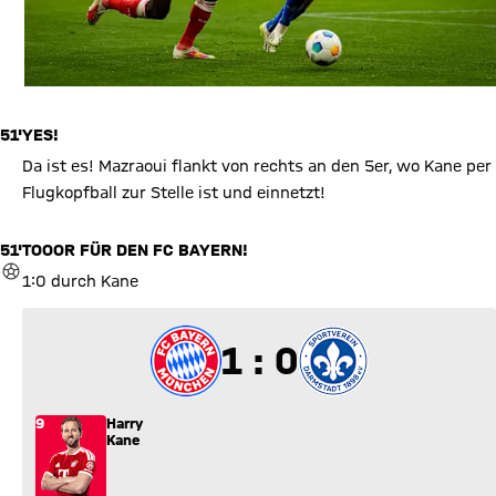
51'
YES!
Da ist es! Mazraoui flankt von rechts an den 5er, wo Kane per
Flugkopfball zur Stelle ist und einnetzt!
51'
TOOOR FÜR DEN FC BAYERN!
TOR
1:0 durch Kane
1 zu 0
1 : 0
9
Harry
Kane