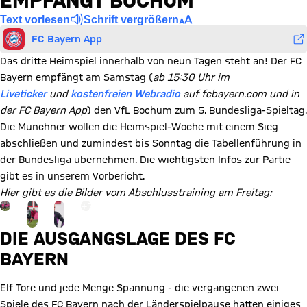
EMPFÄNGT BOCHUM
Text vorlesen
Schrift vergrößern
FC Bayern App
Das dritte Heimspiel innerhalb von neun Tagen steht an! Der FC
Bayern empfängt am Samstag (
ab 15:30 Uhr im
Liveticker
und
kostenfreien Webradio
auf fcbayern.com und in
der FC Bayern App
) den VfL Bochum zum 5. Bundesliga-Spieltag.
Die Münchner wollen die Heimspiel-Woche mit einem Sieg
abschließen und zumindest bis Sonntag die Tabellenführung in
der Bundesliga übernehmen. Die wichtigsten Infos zur Partie
gibt es in unserem Vorbericht.
Hier gibt es die Bilder vom Abschlusstraining am Freitag:
Gehe zu Gallerie Seite: zur Galerie
+
7
DIE AUSGANGSLAGE DES FC
BAYERN
Elf Tore und jede Menge Spannung - die vergangenen zwei
Spiele des FC Bayern nach der Länderspielpause hatten einiges