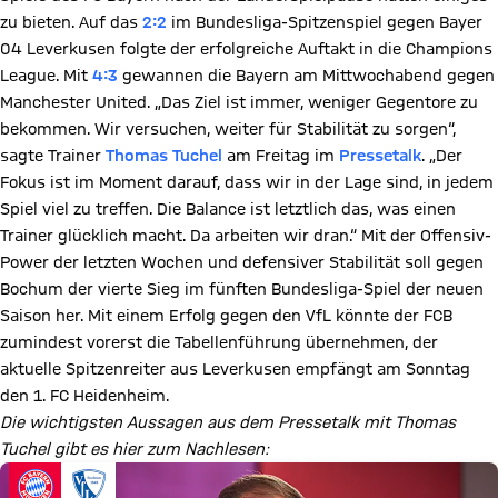
zu bieten. Auf das
2:2
im Bundesliga-Spitzenspiel gegen Bayer
04 Leverkusen folgte der erfolgreiche Auftakt in die Champions
League. Mit
4:3
gewannen die Bayern am Mittwochabend gegen
Manchester United. „Das Ziel ist immer, weniger Gegentore zu
bekommen. Wir versuchen, weiter für Stabilität zu sorgen“,
sagte Trainer
Thomas Tuchel
am Freitag im
Pressetalk
. „Der
Fokus ist im Moment darauf, dass wir in der Lage sind, in jedem
Spiel viel zu treffen. Die Balance ist letztlich das, was einen
Trainer glücklich macht. Da arbeiten wir dran.“ Mit der Offensiv-
Power der letzten Wochen und defensiver Stabilität soll gegen
Bochum der vierte Sieg im fünften Bundesliga-Spiel der neuen
Saison her. Mit einem Erfolg gegen den VfL könnte der FCB
zumindest vorerst die Tabellenführung übernehmen, der
aktuelle Spitzenreiter aus Leverkusen empfängt am Sonntag
den 1. FC Heidenheim.
Die wichtigsten Aussagen aus dem Pressetalk mit Thomas
Tuchel gibt es hier zum Nachlesen: