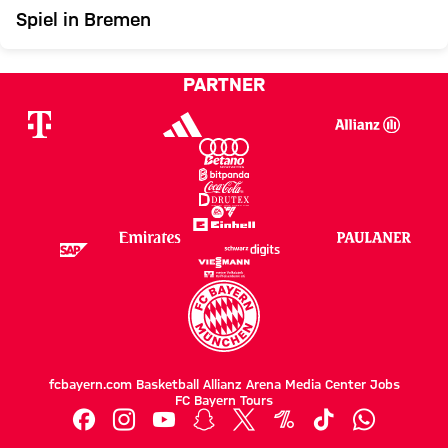
Spiel in Bremen
PARTNER
fcbayern.com
Basketball
Allianz Arena
Media Center
Jobs
FC Bayern Tours