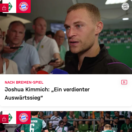
SVW
FCB
FC Bayern TV PLUS
Zum Spielbericht
VID
NACH BREMEN-SPIEL
Joshua Kimmich: „Ein verdienter
Auswärtssieg“
FC Bayern TV PLUS