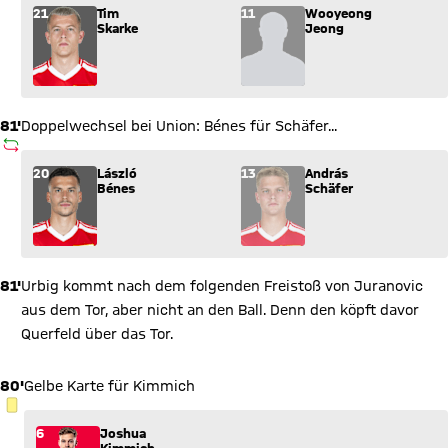
Wechsel: Tim Skarke (21) kommt für Wooyeong Jeong (11) ins
21
Tim
11
Wooyeong
Skarke
Jeong
81'
Doppelwechsel bei Union: Bénes für Schäfer...
AUSWECHSLUNG
Wechsel: László Bénes (20) kommt für András Schäfer (13) in
20
László
13
András
Bénes
Schäfer
81'
Urbig kommt nach dem folgenden Freistoß von Juranovic
aus dem Tor, aber nicht an den Ball. Denn den köpft davor
Querfeld über das Tor.
80'
Gelbe Karte für Kimmich
GELBE KARTE
6
Joshua