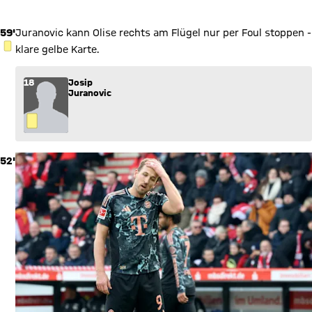
59'
Juranovic kann Olise rechts am Flügel nur per Foul stoppen -
GELBE KARTE
klare gelbe Karte.
18
Josip
Juranovic
52'