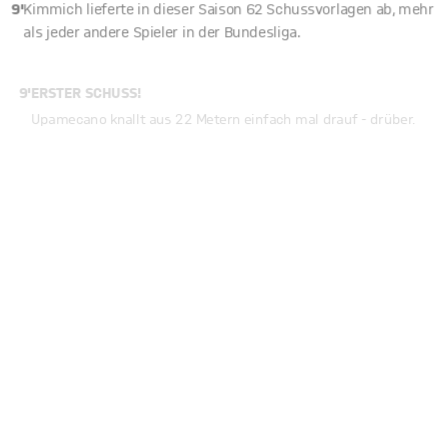
als jeder andere Spieler in der Bundesliga.
9'
ERSTER SCHUSS!
Upamecano knallt aus 22 Metern einfach mal drauf - drüber.
8'
Kimmich bringt einen Freistoß scharf aufs Tor, aber die
Abwehr klärt per Kopf.
6'
Union steht tief in der eigenen Hälfte, Bayern mit Dauerdruck.
Zweimal waren die Gäste in den Anfangsminuten schon im
Strafraum, wo die Unioner nur mit Mühe klären können.
4'