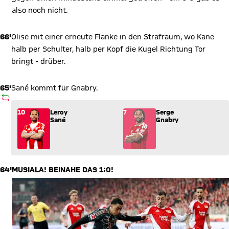
also noch nicht.
66'
Olise mit einer erneute Flanke in den Strafraum, wo Kane
halb per Schulter, halb per Kopf die Kugel Richtung Tor
bringt - drüber.
65'
Sané kommt für Gnabry.
AUSWECHSLUNG
Wechsel: Leroy Sané (10) kommt für Serge Gnabry (7) ins Spi
10
Leroy
7
Serge
Sané
Gnabry
64'
MUSIALA! BEINAHE DAS 1:0!