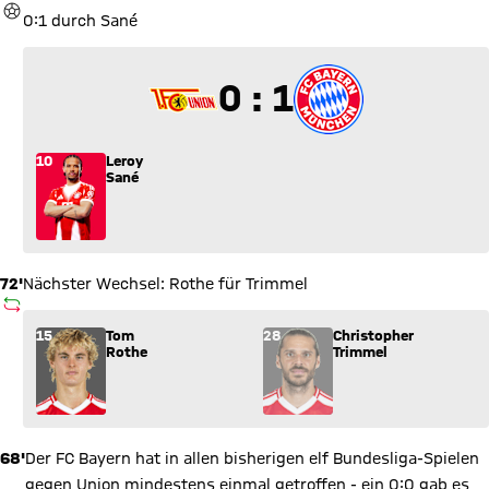
TOR
0:1 durch Sané
0 zu 1
0 : 1
10
Leroy
Sané
72'
Nächster Wechsel: Rothe für Trimmel
AUSWECHSLUNG
Wechsel: Tom Rothe (15) kommt für Christopher Trimmel (28)
15
Tom
28
Christopher
Rothe
Trimmel
68'
Der FC Bayern hat in allen bisherigen elf Bundesliga-Spielen
gegen Union mindestens einmal getroffen - ein 0:0 gab es