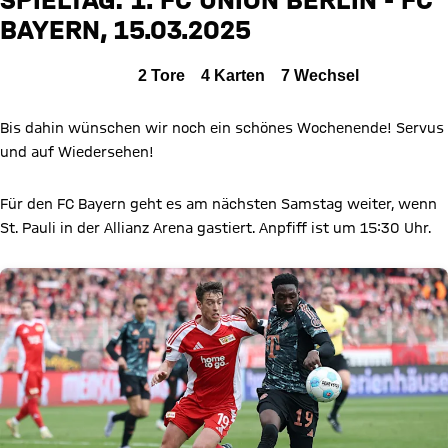
BAYERN, 15.03.2025
Zum Spielbericht
Alle Ereignisse
2
Tore
4
Karten
7
Wechsel
Bis dahin wünschen wir noch ein schönes Wochenende! Servus
und auf Wiedersehen!
Für den FC Bayern geht es am nächsten Samstag weiter, wenn
St. Pauli in der Allianz Arena gastiert. Anpfiff ist um 15:30 Uhr.