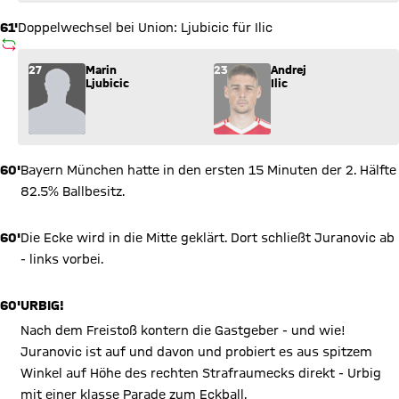
61'
Doppelwechsel bei Union: Ljubicic für Ilic
AUSWECHSLUNG
Wechsel: Marin Ljubicic (27) kommt für Andrej Ilic (23) ins Spi
27
Marin
23
Andrej
Ljubicic
Ilic
60'
Bayern München hatte in den ersten 15 Minuten der 2. Hälfte
82.5% Ballbesitz.
60'
Die Ecke wird in die Mitte geklärt. Dort schließt Juranovic ab
- links vorbei.
60'
URBIG!
Nach dem Freistoß kontern die Gastgeber - und wie!
Juranovic ist auf und davon und probiert es aus spitzem
Winkel auf Höhe des rechten Strafraumecks direkt - Urbig
mit einer klasse Parade zum Eckball.