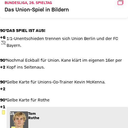
GAL
BUNDESLIGA, 26. SPIELTAG
Das Union-Spiel in Bildern
90'
DAS SPIEL IST AUS!
+6
1:1-Unentschieden trennen sich Union Berlin und der FC
ANPFIFF
Bayern.
90'
Nochmal Eckball für Union. Kane klärt im eigenen 16er per
+2
Kopf ins Seitenaus.
90'
Gelbe Karte für Unions-Co-Trainer Kevin McKenna.
+2
90'
Gelbe Karte für Rothe
+1
GELBE KARTE
15
Tom
Rothe