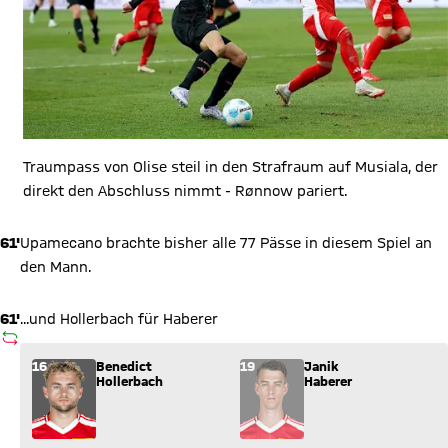
Traumpass von Olise steil in den Strafraum auf Musiala, der
direkt den Abschluss nimmt - Rønnow pariert.
61'
Upamecano brachte bisher alle 77 Pässe in diesem Spiel an
den Mann.
61'
...und Hollerbach für Haberer
AUSWECHSLUNG
Wechsel: Benedict Hollerbach (16) kommt für Janik Haberer (1
16
Benedict
19
Janik
Hollerbach
Haberer